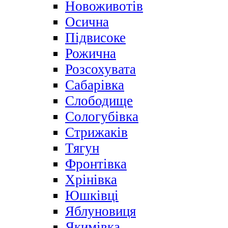
Новоживотів
Осична
Підвисоке
Рожична
Розсохувата
Сабарівка
Слободище
Сологубівка
Стрижаків
Тягун
Фронтівка
Хрінівка
Юшківці
Яблуновиця
Якимівка