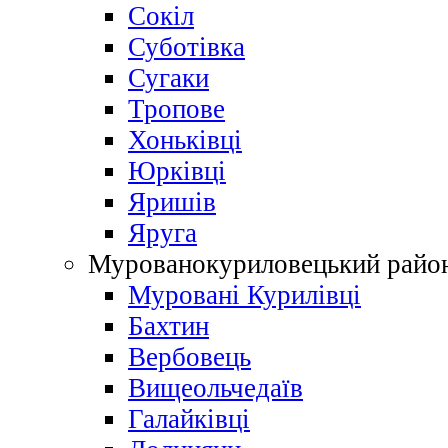
Сокіл
Суботівка
Сугаки
Тропове
Хоньківці
Юрківці
Яришів
Яруга
Мурованокуриловецький райо
Муровані Курилівці
Бахтин
Вербовець
Вищеольчедаїв
Галайківці