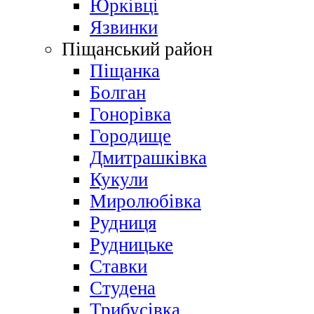
Юрківці
Язвинки
Піщанський район
Піщанка
Болган
Гонорівка
Городище
Дмитрашківка
Кукули
Миролюбівка
Рудниця
Рудницьке
Ставки
Студена
Трибусівка