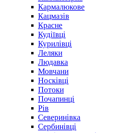
Кармалюкове
Кацмазів
Красне
Кудіївці
Курилівці
Леляки
Людавка
Мовчани
Носківці
Потоки
Почапинці
Рів
Северинівка
Сербинівці