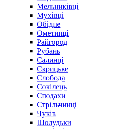
Мельниківці
Мухівці
Обідне
Ометинці
Райгород
Рубань
Салинці
Скрицьке
Слобода
Сокілець
Сподахи
Стрільчинці
Чуків
Шолудьки