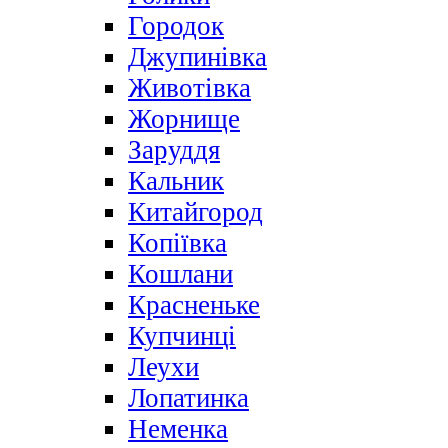
Городок
Джупинівка
Животівка
Жорнище
Заруддя
Кальник
Китайгород
Копіївка
Кошлани
Красненьке
Купчинці
Леухи
Лопатинка
Неменка