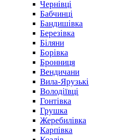
Чернівці
Бабчинці
Бандишівка
Березівка
Біляни
Борівка
Бронниця
Вендичани
Вила-Ярузькі
Володіївці
Гонтівка
Грушка
Жеребилівка
Карпівка
Козлів