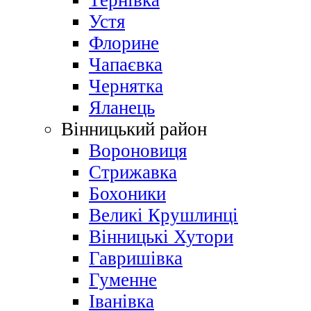
Тернівка
Устя
Флорине
Чапаєвка
Чернятка
Яланець
Вінницький район
Вороновиця
Стрижавка
Бохоники
Великі Крушлинці
Вінницькі Хутори
Гавришівка
Гуменне
Іванівка