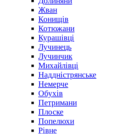
Долиняни
Жван
Конищів
Котюжани
Курашівці
Лучинець
Лучинчик
Михайлівці
Наддністрянське
Немерче
Обухів
Петримани
Плоске
Попелюхи
Рівне