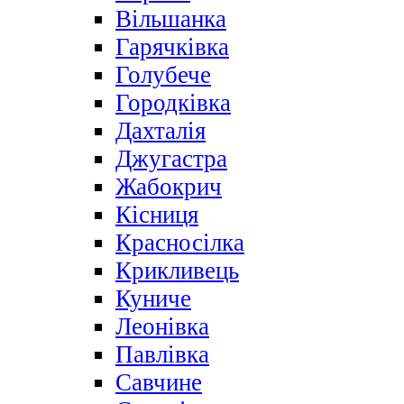
Вільшанка
Гарячківка
Голубече
Городківка
Дахталія
Джугастра
Жабокрич
Кісниця
Красносілка
Крикливець
Куниче
Леонівка
Павлівка
Савчине