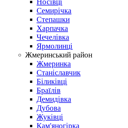
Носівці
Семирічка
Степашки
Харпачка
Чечелівка
Ярмолинці
Жмеринський район
Жмеринка
Станіславчик
Біликівці
Браїлів
Демидівка
Дубова
Жуківці
Кам'яногірка