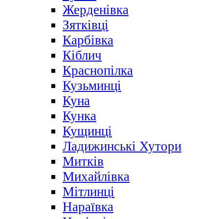
Жерденівка
Зятківці
Карбівка
Кіблич
Краснопілка
Кузьминці
Куна
Кунка
Кущинці
Ладижинські Хутори
Митків
Михайлівка
Мітлинці
Нараївка