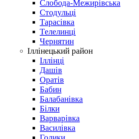
Слобода-Межирівська
Стодульці
Тарасівка
Телелинці
Чернятин
Іллінецький район
Іллінці
Дашів
Оратів
Бабин
Балабанівка
Білки
Варварівка
Василівка
Голики