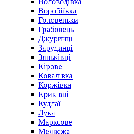
Воловодівка
Воробіївка
Головеньки
Грабовець
Джуринці
Зарудинці
Зяньківці
Кірове
Ковалівка
Коржівка
Криківці
Кудлаї
Лука
Марксове
Медвежа