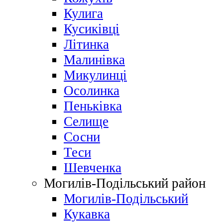
Кулига
Кусиківці
Літинка
Малинівка
Микулинці
Осолинка
Пеньківка
Селище
Сосни
Теси
Шевченка
Могилів-Подільський район
Могилів-Подільський
Кукавка