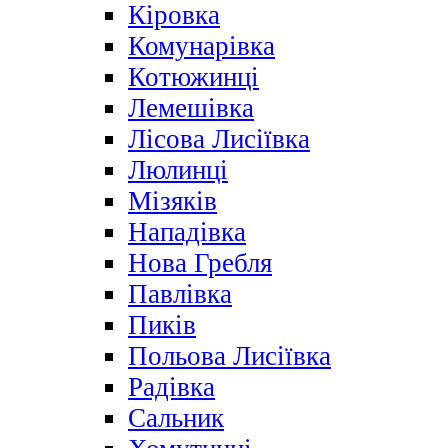
Кіровка
Комунарівка
Котюжинці
Лемешівка
Лісова Лисіївка
Люлинці
Мізяків
Нападівка
Нова Гребля
Павлівка
Пиків
Польова Лисіївка
Радівка
Сальник