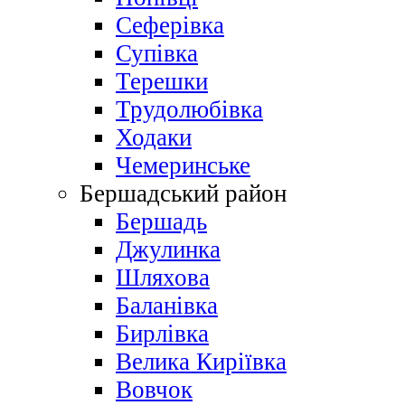
Сеферівка
Супівка
Терешки
Трудолюбівка
Ходаки
Чемеринське
Бершадський район
Бершадь
Джулинка
Шляхова
Баланівка
Бирлівка
Велика Киріївка
Вовчок