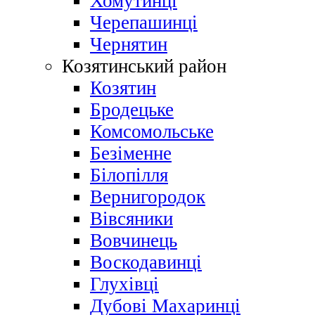
Хомутинці
Черепашинці
Чернятин
Козятинський район
Козятин
Бродецьке
Комсомольське
Безіменне
Білопілля
Вернигородок
Вівсяники
Вовчинець
Воскодавинці
Глухівці
Дубові Махаринці