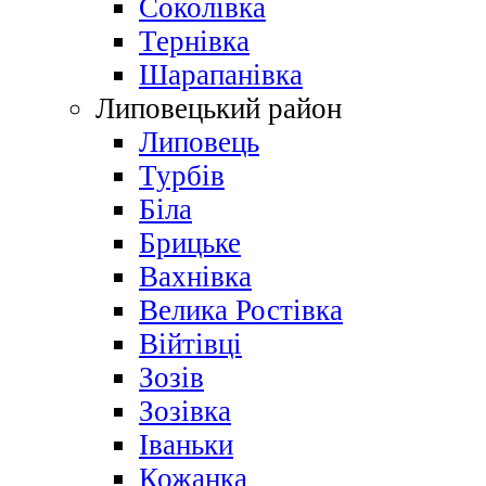
Соколівка
Тернівка
Шарапанівка
Липовецький район
Липовець
Турбів
Біла
Брицьке
Вахнівка
Велика Ростівка
Війтівці
Зозів
Зозівка
Іваньки
Кожанка