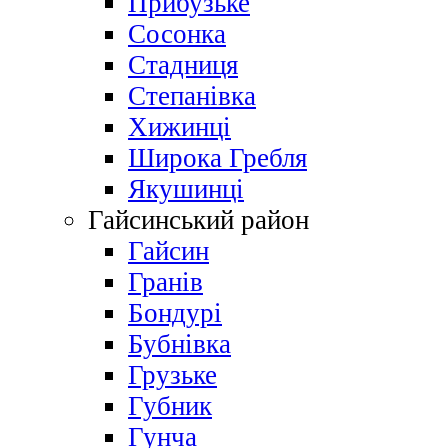
Прибузьке
Сосонка
Стадниця
Степанівка
Хижинці
Широка Гребля
Якушинці
Гайсинський район
Гайсин
Гранів
Бондурі
Бубнівка
Грузьке
Губник
Гунча