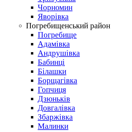
Чорномин
Яворівка
Погребищенський район
Погребище
Адамівка
Андрушівка
Бабинці
Білашки
Борщагівка
Гопчиця
Дзюньків
Довгалівка
Збаржівка
Малинки