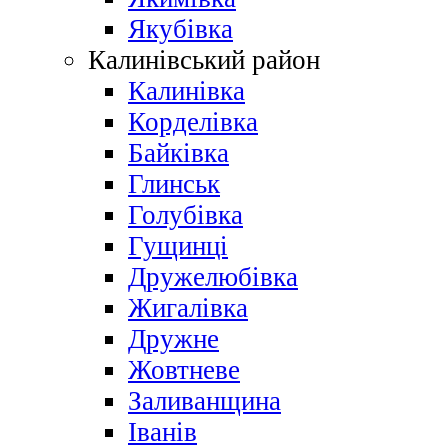
Якубівка
Калинівський район
Калинівка
Корделівка
Байківка
Глинськ
Голубівка
Гущинці
Дружелюбівка
Жигалівка
Дружне
Жовтневе
Заливанщина
Іванів