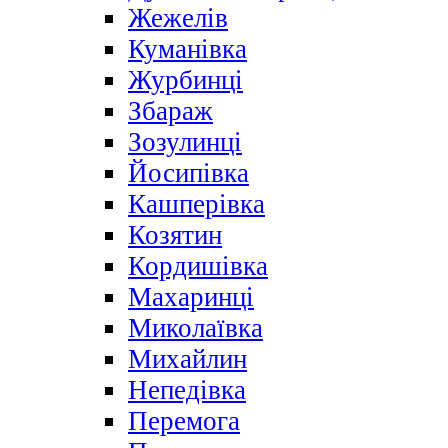
Жежелів
Куманівка
Журбинці
Збараж
Зозулинці
Йосипівка
Кашперівка
Козятин
Кордишівка
Махаринці
Миколаївка
Михайлин
Непедівка
Перемога