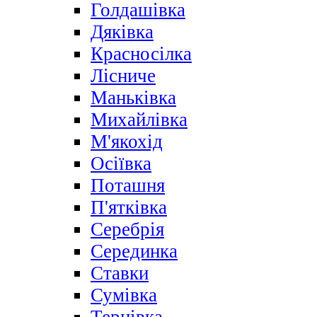
Голдашівка
Дяківка
Красносілка
Лісниче
Маньківка
Михайлівка
М'якохід
Осіївка
Поташня
П'ятківка
Серебрія
Серединка
Ставки
Сумівка