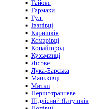
Гайове
Гармаки
Гулі
Іванівці
Каришків
Комарівці
Копайгород
Кузьминці
Лісове
Лука-Барська
Маньківці
Митки
Першотравневе
Підлісний Ялтушків
Попівці