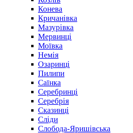
Конева
Кричанівка
Мазурівка
Мервинці
Моївка
Немія
Озаринці
Пилипи
Саїнка
Серебринці
Серебрія
Сказинці
Сліди
Слобода-Яришівська