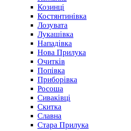
Козинці
Костянтинівка
Лозувата
Лукашівка
Нападівка
Нова Прилука
Очитків
Попівка
Приборівка
Росоша
Сиваківці
Скитка
Славна
Стара Прилука