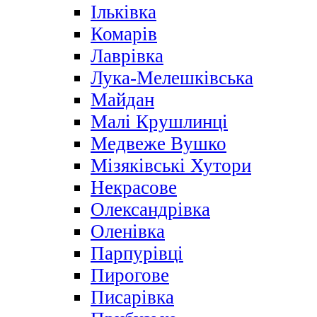
Ільківка
Комарів
Лаврівка
Лука-Мелешківська
Майдан
Малі Крушлинці
Медвеже Вушко
Мізяківські Хутори
Некрасове
Олександрівка
Оленівка
Парпурівці
Пирогове
Писарівка