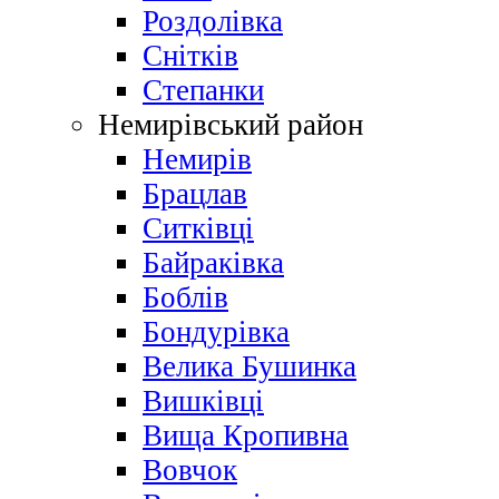
Роздолівка
Снітків
Степанки
Немирівський район
Немирів
Брацлав
Ситківці
Байраківка
Боблів
Бондурівка
Велика Бушинка
Вишківці
Вища Кропивна
Вовчок