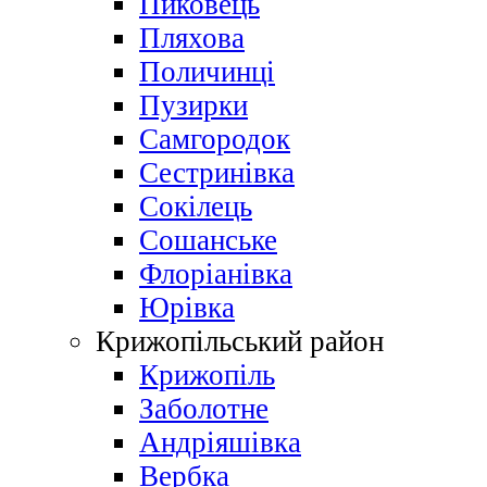
Пиковець
Пляхова
Поличинці
Пузирки
Самгородок
Сестринівка
Сокілець
Сошанське
Флоріанівка
Юрівка
Крижопільський район
Крижопіль
Заболотне
Андріяшівка
Вербка