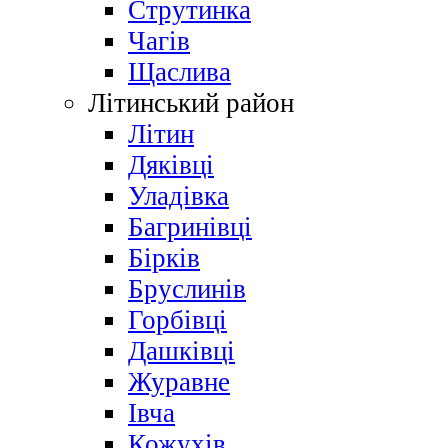
Струтинка
Чагів
Щаслива
Літинський район
Літин
Дяківці
Уладівка
Багринівці
Бірків
Бруслинів
Горбівці
Дашківці
Журавне
Івча
Кожухів