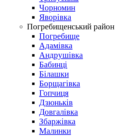
Чорномин
Яворівка
Погребищенський район
Погребище
Адамівка
Андрушівка
Бабинці
Білашки
Борщагівка
Гопчиця
Дзюньків
Довгалівка
Збаржівка
Малинки