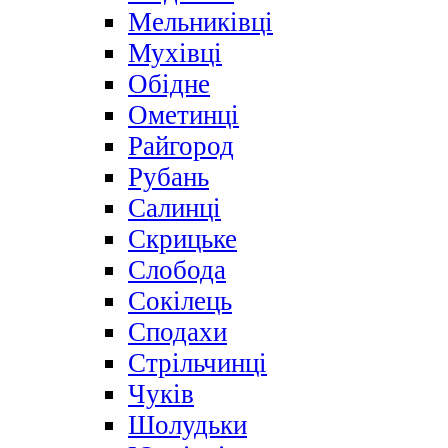
Мельниківці
Мухівці
Обідне
Ометинці
Райгород
Рубань
Салинці
Скрицьке
Слобода
Сокілець
Сподахи
Стрільчинці
Чуків
Шолудьки