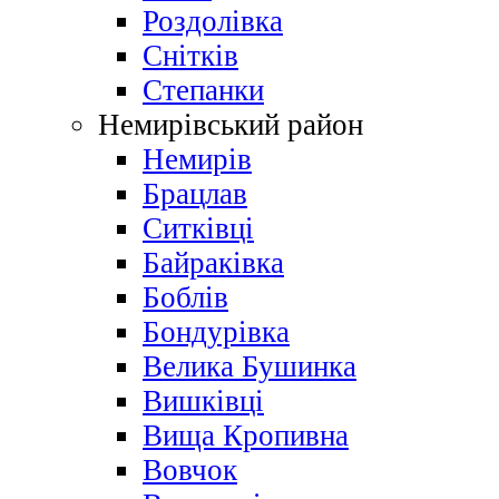
Роздолівка
Снітків
Степанки
Немирівський район
Немирів
Брацлав
Ситківці
Байраківка
Боблів
Бондурівка
Велика Бушинка
Вишківці
Вища Кропивна
Вовчок