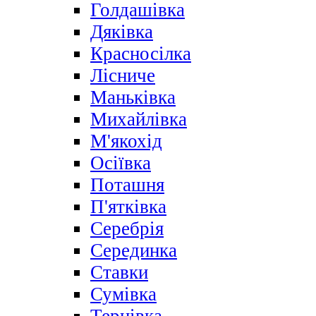
Голдашівка
Дяківка
Красносілка
Лісниче
Маньківка
Михайлівка
М'якохід
Осіївка
Поташня
П'ятківка
Серебрія
Серединка
Ставки
Сумівка