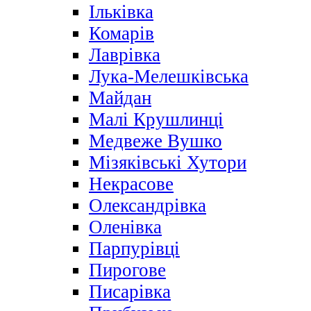
Ільківка
Комарів
Лаврівка
Лука-Мелешківська
Майдан
Малі Крушлинці
Медвеже Вушко
Мізяківські Хутори
Некрасове
Олександрівка
Оленівка
Парпурівці
Пирогове
Писарівка