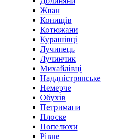
Долиняни
Жван
Конищів
Котюжани
Курашівці
Лучинець
Лучинчик
Михайлівці
Наддністрянське
Немерче
Обухів
Петримани
Плоске
Попелюхи
Рівне