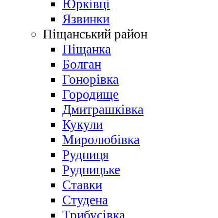
Юрківці
Язвинки
Піщанський район
Піщанка
Болган
Гонорівка
Городище
Дмитрашківка
Кукули
Миролюбівка
Рудниця
Рудницьке
Ставки
Студена
Трибусівка