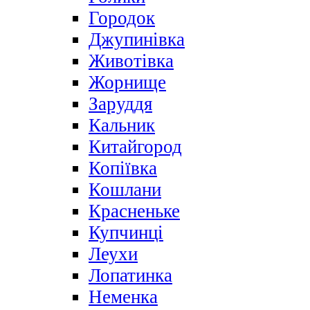
Городок
Джупинівка
Животівка
Жорнище
Заруддя
Кальник
Китайгород
Копіївка
Кошлани
Красненьке
Купчинці
Леухи
Лопатинка
Неменка