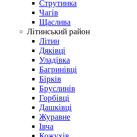
Струтинка
Чагів
Щаслива
Літинський район
Літин
Дяківці
Уладівка
Багринівці
Бірків
Бруслинів
Горбівці
Дашківці
Журавне
Івча
Кожухів