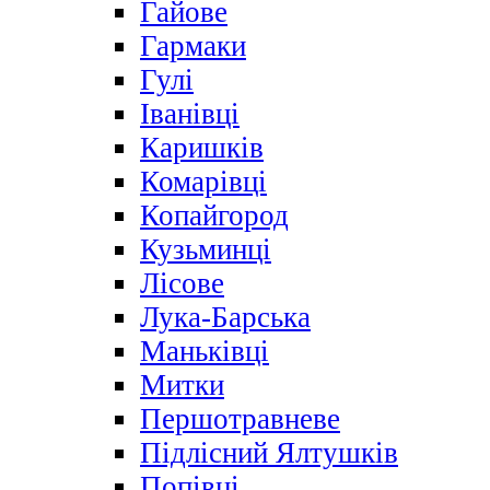
Гайове
Гармаки
Гулі
Іванівці
Каришків
Комарівці
Копайгород
Кузьминці
Лісове
Лука-Барська
Маньківці
Митки
Першотравневе
Підлісний Ялтушків
Попівці