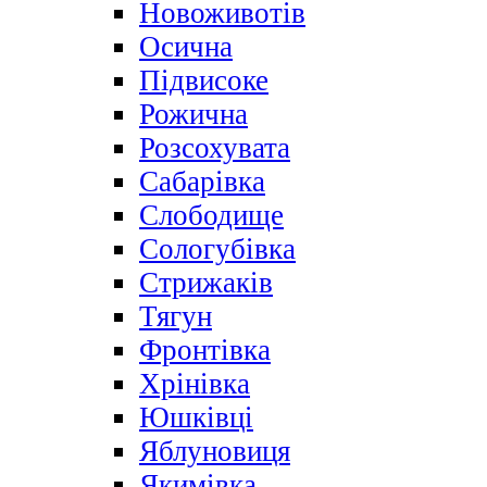
Новоживотів
Осична
Підвисоке
Рожична
Розсохувата
Сабарівка
Слободище
Сологубівка
Стрижаків
Тягун
Фронтівка
Хрінівка
Юшківці
Яблуновиця
Якимівка