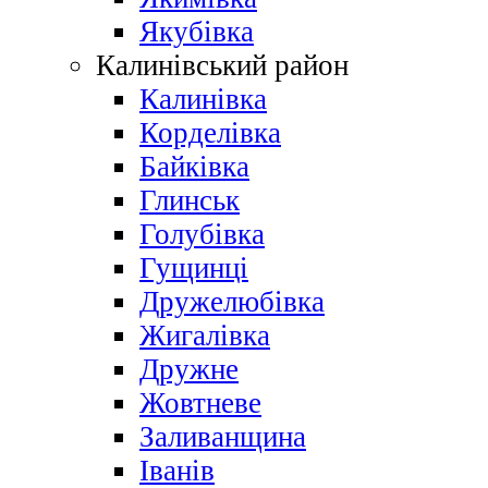
Якубівка
Калинівський район
Калинівка
Корделівка
Байківка
Глинськ
Голубівка
Гущинці
Дружелюбівка
Жигалівка
Дружне
Жовтневе
Заливанщина
Іванів