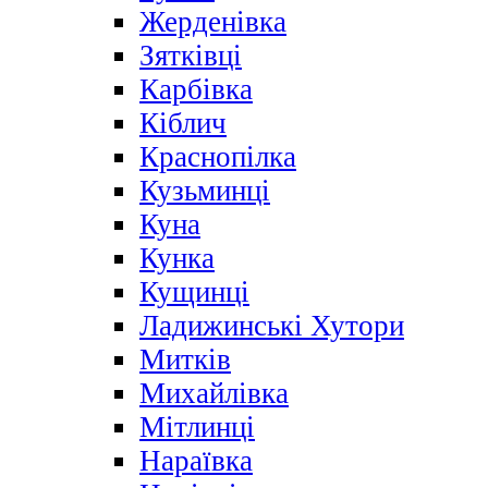
Жерденівка
Зятківці
Карбівка
Кіблич
Краснопілка
Кузьминці
Куна
Кунка
Кущинці
Ладижинські Хутори
Митків
Михайлівка
Мітлинці
Нараївка