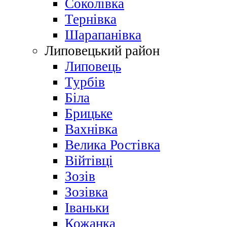
Соколівка
Тернівка
Шарапанівка
Липовецький район
Липовець
Турбів
Біла
Брицьке
Вахнівка
Велика Ростівка
Війтівці
Зозів
Зозівка
Іваньки
Кожанка