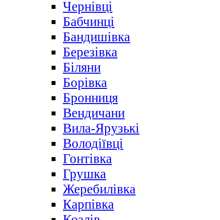
Чернівці
Бабчинці
Бандишівка
Березівка
Біляни
Борівка
Бронниця
Вендичани
Вила-Ярузькі
Володіївці
Гонтівка
Грушка
Жеребилівка
Карпівка
Козлів