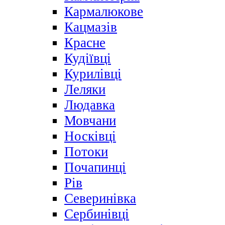
Кармалюкове
Кацмазів
Красне
Кудіївці
Курилівці
Леляки
Людавка
Мовчани
Носківці
Потоки
Почапинці
Рів
Северинівка
Сербинівці