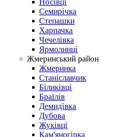
Носівці
Семирічка
Степашки
Харпачка
Чечелівка
Ярмолинці
Жмеринський район
Жмеринка
Станіславчик
Біликівці
Браїлів
Демидівка
Дубова
Жуківці
Кам'яногірка