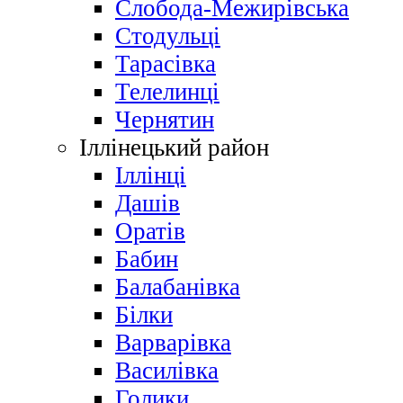
Слобода-Межирівська
Стодульці
Тарасівка
Телелинці
Чернятин
Іллінецький район
Іллінці
Дашів
Оратів
Бабин
Балабанівка
Білки
Варварівка
Василівка
Голики