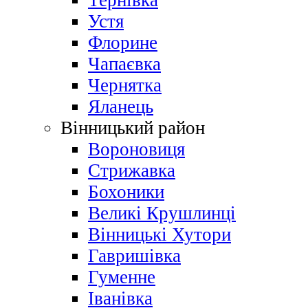
Тернівка
Устя
Флорине
Чапаєвка
Чернятка
Яланець
Вінницький район
Вороновиця
Стрижавка
Бохоники
Великі Крушлинці
Вінницькі Хутори
Гавришівка
Гуменне
Іванівка