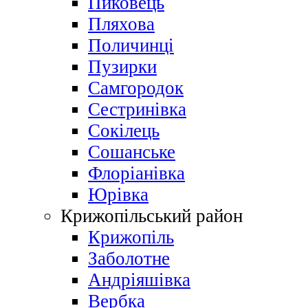
Пиковець
Пляхова
Поличинці
Пузирки
Самгородок
Сестринівка
Сокілець
Сошанське
Флоріанівка
Юрівка
Крижопільський район
Крижопіль
Заболотне
Андріяшівка
Вербка