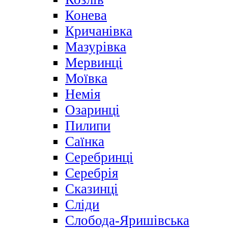
Конева
Кричанівка
Мазурівка
Мервинці
Моївка
Немія
Озаринці
Пилипи
Саїнка
Серебринці
Серебрія
Сказинці
Сліди
Слобода-Яришівська