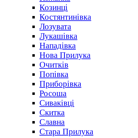
Козинці
Костянтинівка
Лозувата
Лукашівка
Нападівка
Нова Прилука
Очитків
Попівка
Приборівка
Росоша
Сиваківці
Скитка
Славна
Стара Прилука