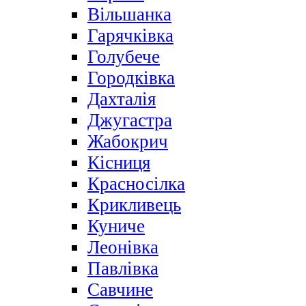
Вільшанка
Гарячківка
Голубече
Городківка
Дахталія
Джугастра
Жабокрич
Кісниця
Красносілка
Крикливець
Куниче
Леонівка
Павлівка
Савчине