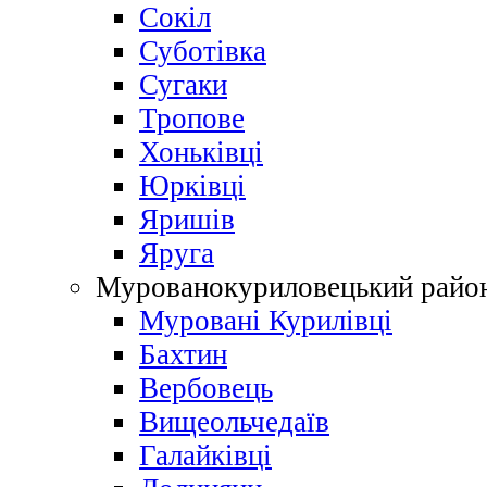
Сокіл
Суботівка
Сугаки
Тропове
Хоньківці
Юрківці
Яришів
Яруга
Мурованокуриловецький райо
Муровані Курилівці
Бахтин
Вербовець
Вищеольчедаїв
Галайківці