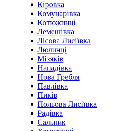
Кіровка
Комунарівка
Котюжинці
Лемешівка
Лісова Лисіївка
Люлинці
Мізяків
Нападівка
Нова Гребля
Павлівка
Пиків
Польова Лисіївка
Радівка
Сальник