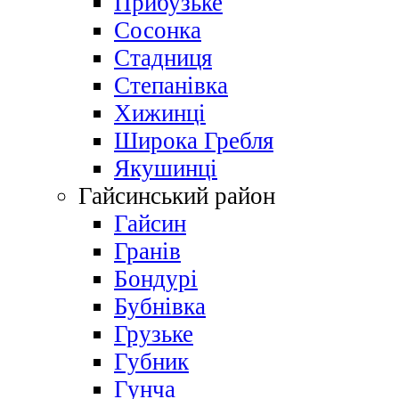
Прибузьке
Сосонка
Стадниця
Степанівка
Хижинці
Широка Гребля
Якушинці
Гайсинський район
Гайсин
Гранів
Бондурі
Бубнівка
Грузьке
Губник
Гунча