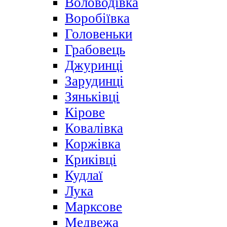
Воловодівка
Воробіївка
Головеньки
Грабовець
Джуринці
Зарудинці
Зяньківці
Кірове
Ковалівка
Коржівка
Криківці
Кудлаї
Лука
Марксове
Медвежа