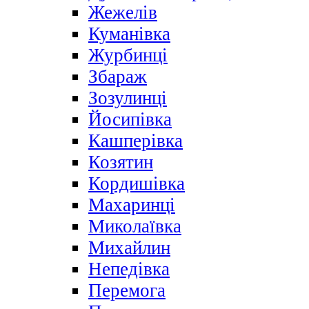
Жежелів
Куманівка
Журбинці
Збараж
Зозулинці
Йосипівка
Кашперівка
Козятин
Кордишівка
Махаринці
Миколаївка
Михайлин
Непедівка
Перемога