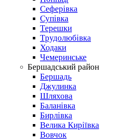
Сеферівка
Супівка
Терешки
Трудолюбівка
Ходаки
Чемеринське
Бершадський район
Бершадь
Джулинка
Шляхова
Баланівка
Бирлівка
Велика Киріївка
Вовчок