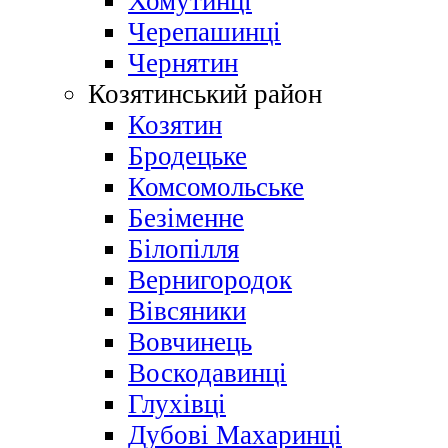
Хомутинці
Черепашинці
Чернятин
Козятинський район
Козятин
Бродецьке
Комсомольське
Безіменне
Білопілля
Вернигородок
Вівсяники
Вовчинець
Воскодавинці
Глухівці
Дубові Махаринці