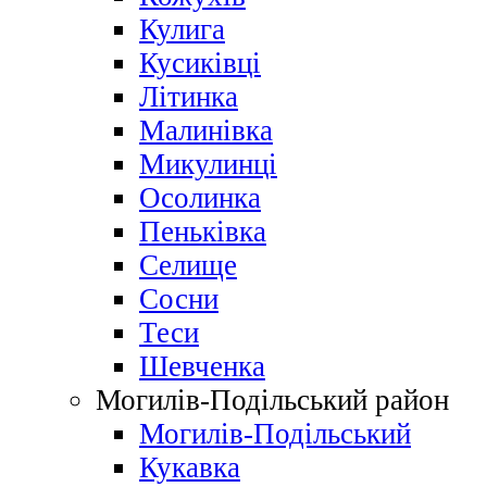
Кулига
Кусиківці
Літинка
Малинівка
Микулинці
Осолинка
Пеньківка
Селище
Сосни
Теси
Шевченка
Могилів-Подільський район
Могилів-Подільський
Кукавка