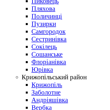
Пиковець
Пляхова
Поличинці
Пузирки
Самгородок
Сестринівка
Сокілець
Сошанське
Флоріанівка
Юрівка
Крижопільський район
Крижопіль
Заболотне
Андріяшівка
Вербка