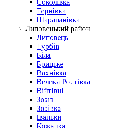
Соколівка
Тернівка
Шарапанівка
Липовецький район
Липовець
Турбів
Біла
Брицьке
Вахнівка
Велика Ростівка
Війтівці
Зозів
Зозівка
Іваньки
Кожанка