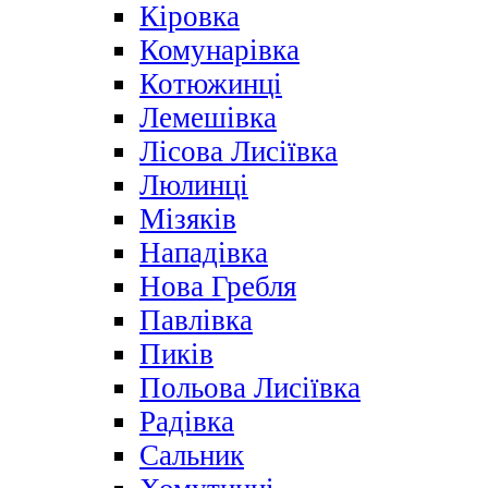
Кіровка
Комунарівка
Котюжинці
Лемешівка
Лісова Лисіївка
Люлинці
Мізяків
Нападівка
Нова Гребля
Павлівка
Пиків
Польова Лисіївка
Радівка
Сальник