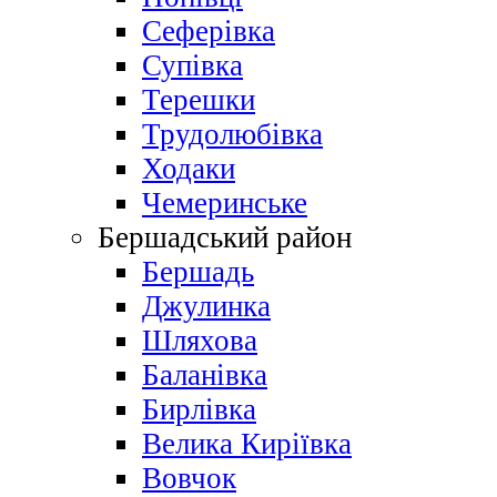
Сеферівка
Супівка
Терешки
Трудолюбівка
Ходаки
Чемеринське
Бершадський район
Бершадь
Джулинка
Шляхова
Баланівка
Бирлівка
Велика Киріївка
Вовчок