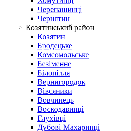
Хомутинці
Черепашинці
Чернятин
Козятинський район
Козятин
Бродецьке
Комсомольське
Безіменне
Білопілля
Вернигородок
Вівсяники
Вовчинець
Воскодавинці
Глухівці
Дубові Махаринці