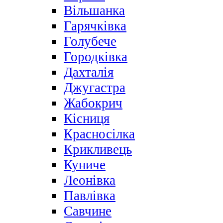
Вільшанка
Гарячківка
Голубече
Городківка
Дахталія
Джугастра
Жабокрич
Кісниця
Красносілка
Крикливець
Куниче
Леонівка
Павлівка
Савчине