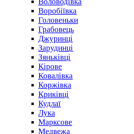
Воловодівка
Воробіївка
Головеньки
Грабовець
Джуринці
Зарудинці
Зяньківці
Кірове
Ковалівка
Коржівка
Криківці
Кудлаї
Лука
Марксове
Медвежа