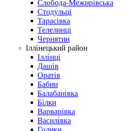
Слобода-Межирівська
Стодульці
Тарасівка
Телелинці
Чернятин
Іллінецький район
Іллінці
Дашів
Оратів
Бабин
Балабанівка
Білки
Варварівка
Василівка
Голики