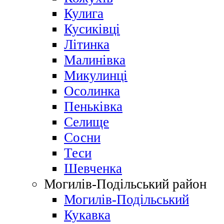
Кулига
Кусиківці
Літинка
Малинівка
Микулинці
Осолинка
Пеньківка
Селище
Сосни
Теси
Шевченка
Могилів-Подільський район
Могилів-Подільський
Кукавка