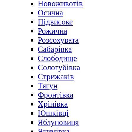
Новоживотів
Осична
Підвисоке
Рожична
Розсохувата
Сабарівка
Слободище
Сологубівка
Стрижаків
Тягун
Фронтівка
Хрінівка
Юшківці
Яблуновиця
Якимівка