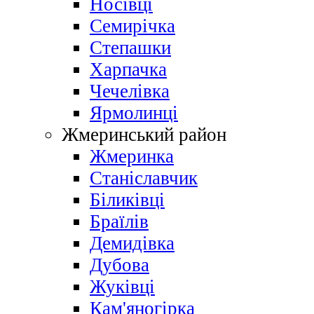
Носівці
Семирічка
Степашки
Харпачка
Чечелівка
Ярмолинці
Жмеринський район
Жмеринка
Станіславчик
Біликівці
Браїлів
Демидівка
Дубова
Жуківці
Кам'яногірка