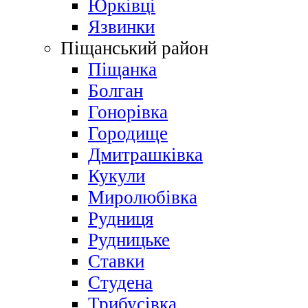
Юрківці
Язвинки
Піщанський район
Піщанка
Болган
Гонорівка
Городище
Дмитрашківка
Кукули
Миролюбівка
Рудниця
Рудницьке
Ставки
Студена
Трибусівка