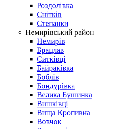
Роздолівка
Снітків
Степанки
Немирівський район
Немирів
Брацлав
Ситківці
Байраківка
Боблів
Бондурівка
Велика Бушинка
Вишківці
Вища Кропивна
Вовчок