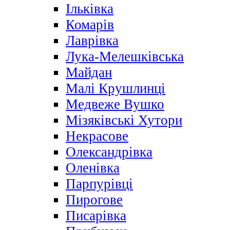
Ільківка
Комарів
Лаврівка
Лука-Мелешківська
Майдан
Малі Крушлинці
Медвеже Вушко
Мізяківські Хутори
Некрасове
Олександрівка
Оленівка
Парпурівці
Пирогове
Писарівка