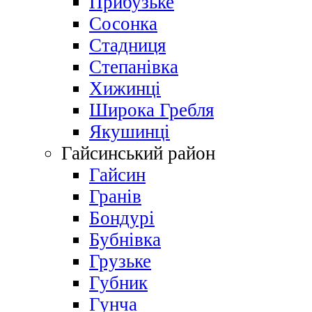
Прибузьке
Сосонка
Стадниця
Степанівка
Хижинці
Широка Гребля
Якушинці
Гайсинський район
Гайсин
Гранів
Бондурі
Бубнівка
Грузьке
Губник
Гунча