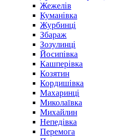
Жежелів
Куманівка
Журбинці
Збараж
Зозулинці
Йосипівка
Кашперівка
Козятин
Кордишівка
Махаринці
Миколаївка
Михайлин
Непедівка
Перемога