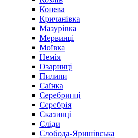
Конева
Кричанівка
Мазурівка
Мервинці
Моївка
Немія
Озаринці
Пилипи
Саїнка
Серебринці
Серебрія
Сказинці
Сліди
Слобода-Яришівська