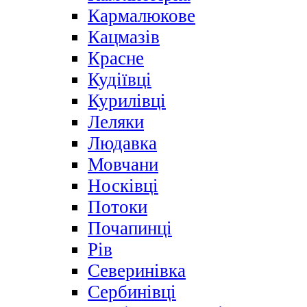
Кармалюкове
Кацмазів
Красне
Кудіївці
Курилівці
Леляки
Людавка
Мовчани
Носківці
Потоки
Почапинці
Рів
Северинівка
Сербинівці