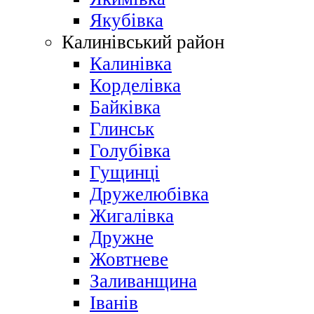
Якубівка
Калинівський район
Калинівка
Корделівка
Байківка
Глинськ
Голубівка
Гущинці
Дружелюбівка
Жигалівка
Дружне
Жовтневе
Заливанщина
Іванів