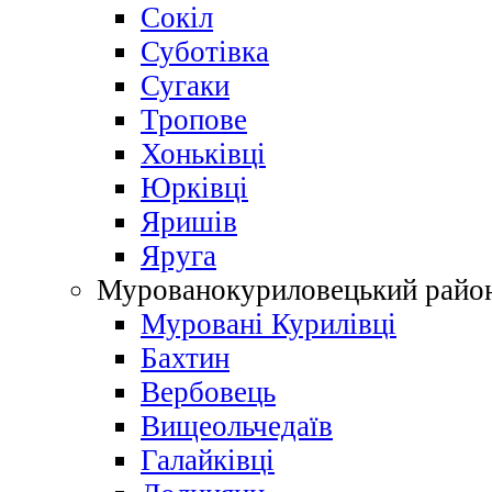
Сокіл
Суботівка
Сугаки
Тропове
Хоньківці
Юрківці
Яришів
Яруга
Мурованокуриловецький райо
Муровані Курилівці
Бахтин
Вербовець
Вищеольчедаїв
Галайківці