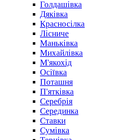
Голдашівка
Дяківка
Красносілка
Лісниче
Маньківка
Михайлівка
М'якохід
Осіївка
Поташня
П'ятківка
Серебрія
Серединка
Ставки
Сумівка