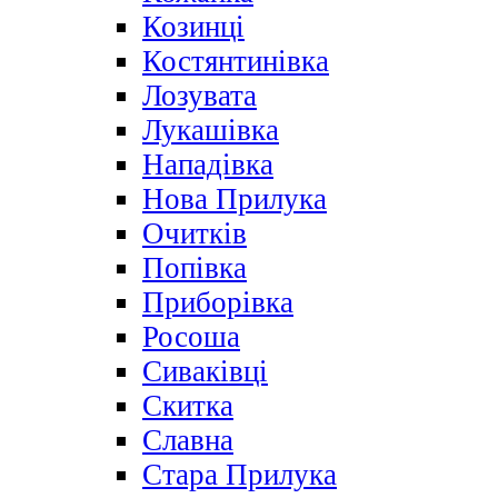
Козинці
Костянтинівка
Лозувата
Лукашівка
Нападівка
Нова Прилука
Очитків
Попівка
Приборівка
Росоша
Сиваківці
Скитка
Славна
Стара Прилука