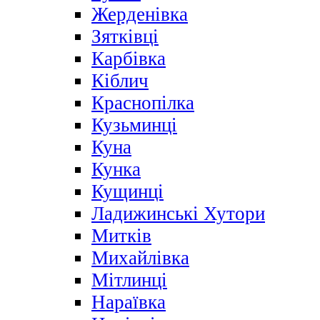
Жерденівка
Зятківці
Карбівка
Кіблич
Краснопілка
Кузьминці
Куна
Кунка
Кущинці
Ладижинські Хутори
Митків
Михайлівка
Мітлинці
Нараївка