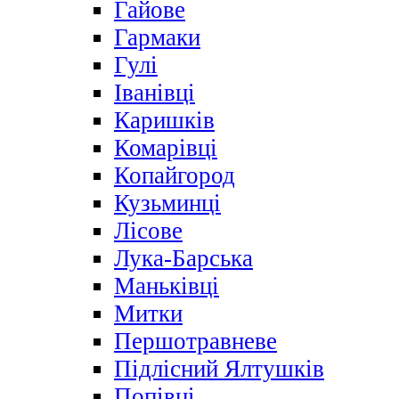
Гайове
Гармаки
Гулі
Іванівці
Каришків
Комарівці
Копайгород
Кузьминці
Лісове
Лука-Барська
Маньківці
Митки
Першотравневе
Підлісний Ялтушків
Попівці