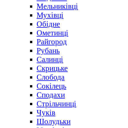
Мельниківці
Мухівці
Обідне
Ометинці
Райгород
Рубань
Салинці
Скрицьке
Слобода
Сокілець
Сподахи
Стрільчинці
Чуків
Шолудьки