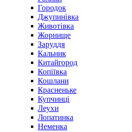
Городок
Джупинівка
Животівка
Жорнище
Заруддя
Кальник
Китайгород
Копіївка
Кошлани
Красненьке
Купчинці
Леухи
Лопатинка
Неменка