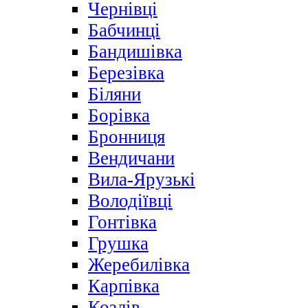
Чернівці
Бабчинці
Бандишівка
Березівка
Біляни
Борівка
Бронниця
Вендичани
Вила-Ярузькі
Володіївці
Гонтівка
Грушка
Жеребилівка
Карпівка
Козлів