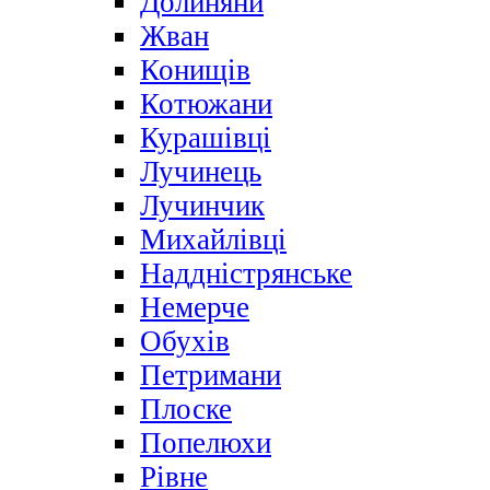
Долиняни
Жван
Конищів
Котюжани
Курашівці
Лучинець
Лучинчик
Михайлівці
Наддністрянське
Немерче
Обухів
Петримани
Плоске
Попелюхи
Рівне