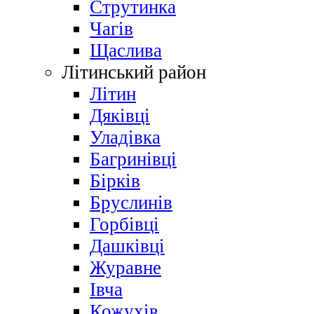
Струтинка
Чагів
Щаслива
Літинський район
Літин
Дяківці
Уладівка
Багринівці
Бірків
Бруслинів
Горбівці
Дашківці
Журавне
Івча
Кожухів