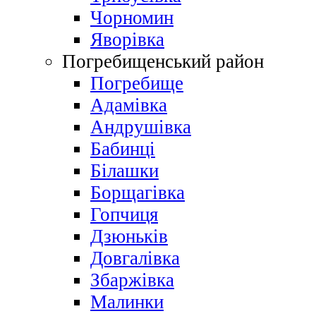
Чорномин
Яворівка
Погребищенський район
Погребище
Адамівка
Андрушівка
Бабинці
Білашки
Борщагівка
Гопчиця
Дзюньків
Довгалівка
Збаржівка
Малинки