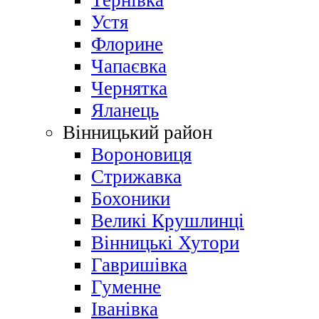
Тернівка
Устя
Флорине
Чапаєвка
Чернятка
Яланець
Вінницький район
Вороновиця
Стрижавка
Бохоники
Великі Крушлинці
Вінницькі Хутори
Гавришівка
Гуменне
Іванівка