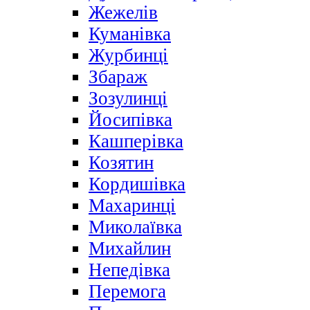
Жежелів
Куманівка
Журбинці
Збараж
Зозулинці
Йосипівка
Кашперівка
Козятин
Кордишівка
Махаринці
Миколаївка
Михайлин
Непедівка
Перемога