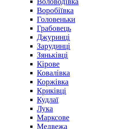
Воловодівка
Воробіївка
Головеньки
Грабовець
Джуринці
Зарудинці
Зяньківці
Кірове
Ковалівка
Коржівка
Криківці
Кудлаї
Лука
Марксове
Медвежа