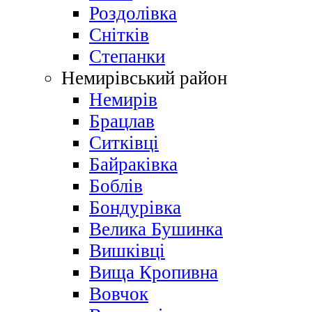
Роздолівка
Снітків
Степанки
Немирівський район
Немирів
Брацлав
Ситківці
Байраківка
Боблів
Бондурівка
Велика Бушинка
Вишківці
Вища Кропивна
Вовчок