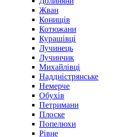
Долиняни
Жван
Конищів
Котюжани
Курашівці
Лучинець
Лучинчик
Михайлівці
Наддністрянське
Немерче
Обухів
Петримани
Плоске
Попелюхи
Рівне