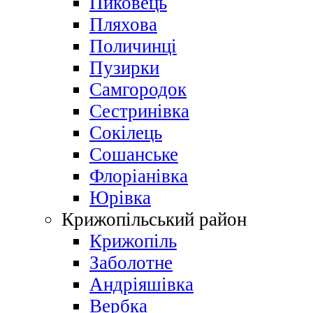
Пиковець
Пляхова
Поличинці
Пузирки
Самгородок
Сестринівка
Сокілець
Сошанське
Флоріанівка
Юрівка
Крижопільський район
Крижопіль
Заболотне
Андріяшівка
Вербка