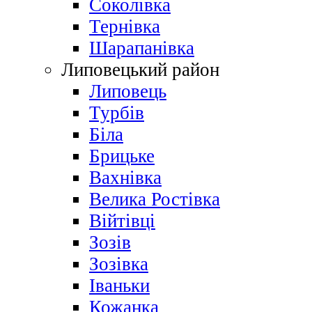
Соколівка
Тернівка
Шарапанівка
Липовецький район
Липовець
Турбів
Біла
Брицьке
Вахнівка
Велика Ростівка
Війтівці
Зозів
Зозівка
Іваньки
Кожанка