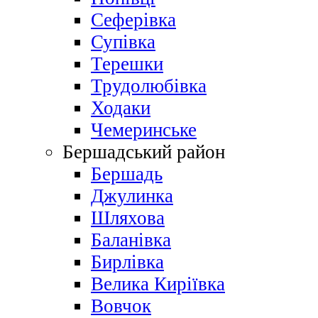
Сеферівка
Супівка
Терешки
Трудолюбівка
Ходаки
Чемеринське
Бершадський район
Бершадь
Джулинка
Шляхова
Баланівка
Бирлівка
Велика Киріївка
Вовчок