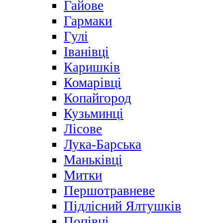
Гайове
Гармаки
Гулі
Іванівці
Каришків
Комарівці
Копайгород
Кузьминці
Лісове
Лука-Барська
Маньківці
Митки
Першотравневе
Підлісний Ялтушків
Попівці