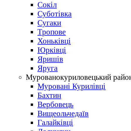
Сокіл
Суботівка
Сугаки
Тропове
Хоньківці
Юрківці
Яришів
Яруга
Мурованокуриловецький райо
Муровані Курилівці
Бахтин
Вербовець
Вищеольчедаїв
Галайківці