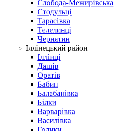
Слобода-Межирівська
Стодульці
Тарасівка
Телелинці
Чернятин
Іллінецький район
Іллінці
Дашів
Оратів
Бабин
Балабанівка
Білки
Варварівка
Василівка
Голики