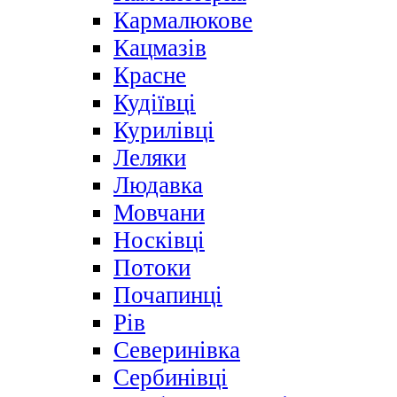
Кармалюкове
Кацмазів
Красне
Кудіївці
Курилівці
Леляки
Людавка
Мовчани
Носківці
Потоки
Почапинці
Рів
Северинівка
Сербинівці