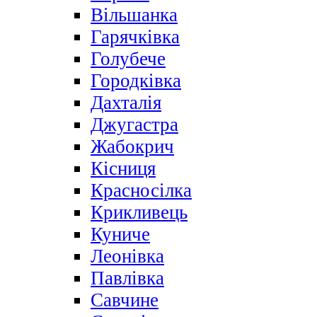
Вільшанка
Гарячківка
Голубече
Городківка
Дахталія
Джугастра
Жабокрич
Кісниця
Красносілка
Крикливець
Куниче
Леонівка
Павлівка
Савчине