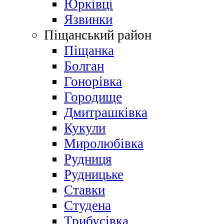
Юрківці
Язвинки
Піщанський район
Піщанка
Болган
Гонорівка
Городище
Дмитрашківка
Кукули
Миролюбівка
Рудниця
Рудницьке
Ставки
Студена
Трибусівка