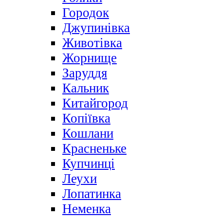
Городок
Джупинівка
Животівка
Жорнище
Заруддя
Кальник
Китайгород
Копіївка
Кошлани
Красненьке
Купчинці
Леухи
Лопатинка
Неменка