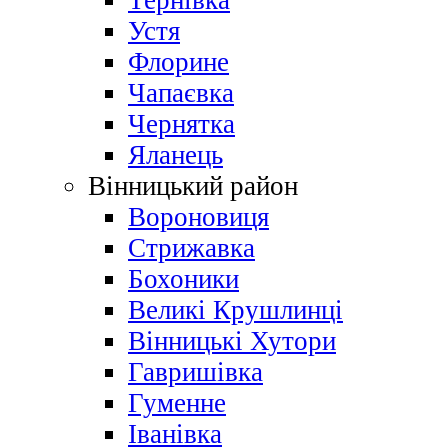
Тернівка
Устя
Флорине
Чапаєвка
Чернятка
Яланець
Вінницький район
Вороновиця
Стрижавка
Бохоники
Великі Крушлинці
Вінницькі Хутори
Гавришівка
Гуменне
Іванівка