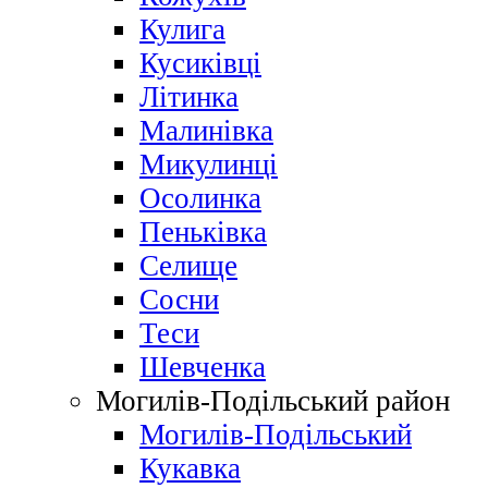
Кулига
Кусиківці
Літинка
Малинівка
Микулинці
Осолинка
Пеньківка
Селище
Сосни
Теси
Шевченка
Могилів-Подільський район
Могилів-Подільський
Кукавка