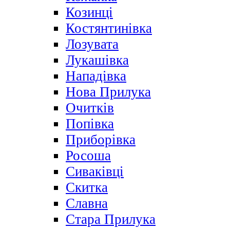
Козинці
Костянтинівка
Лозувата
Лукашівка
Нападівка
Нова Прилука
Очитків
Попівка
Приборівка
Росоша
Сиваківці
Скитка
Славна
Стара Прилука