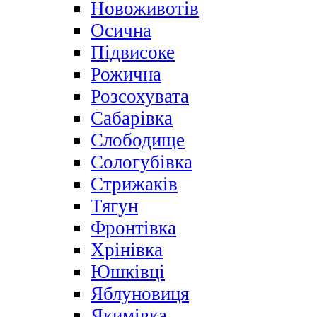
Новоживотів
Осична
Підвисоке
Рожична
Розсохувата
Сабарівка
Слободище
Сологубівка
Стрижаків
Тягун
Фронтівка
Хрінівка
Юшківці
Яблуновиця
Якимівка