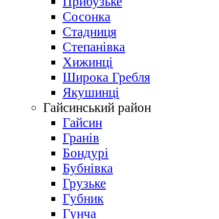
Прибузьке
Сосонка
Стадниця
Степанівка
Хижинці
Широка Гребля
Якушинці
Гайсинський район
Гайсин
Гранів
Бондурі
Бубнівка
Грузьке
Губник
Гунча