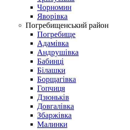
Чорномин
Яворівка
Погребищенський район
Погребище
Адамівка
Андрушівка
Бабинці
Білашки
Борщагівка
Гопчиця
Дзюньків
Довгалівка
Збаржівка
Малинки