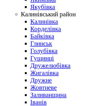
Якубівка
Калинівський район
Калинівка
Корделівка
Байківка
Глинськ
Голубівка
Гущинці
Дружелюбівка
Жигалівка
Дружне
Жовтневе
Заливанщина
Іванів