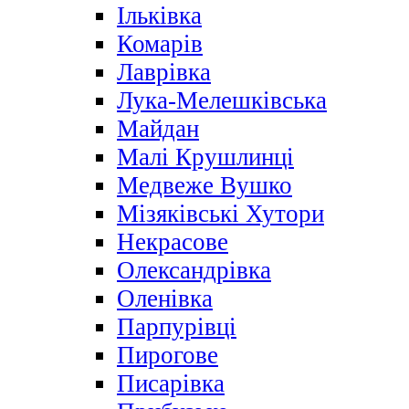
Ільківка
Комарів
Лаврівка
Лука-Мелешківська
Майдан
Малі Крушлинці
Медвеже Вушко
Мізяківські Хутори
Некрасове
Олександрівка
Оленівка
Парпурівці
Пирогове
Писарівка