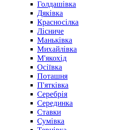
Голдашівка
Дяківка
Красносілка
Лісниче
Маньківка
Михайлівка
М'якохід
Осіївка
Поташня
П'ятківка
Серебрія
Серединка
Ставки
Сумівка