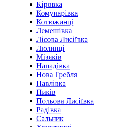
Кіровка
Комунарівка
Котюжинці
Лемешівка
Лісова Лисіївка
Люлинці
Мізяків
Нападівка
Нова Гребля
Павлівка
Пиків
Польова Лисіївка
Радівка
Сальник