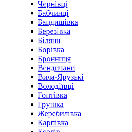
Чернівці
Бабчинці
Бандишівка
Березівка
Біляни
Борівка
Бронниця
Вендичани
Вила-Ярузькі
Володіївці
Гонтівка
Грушка
Жеребилівка
Карпівка
Козлів