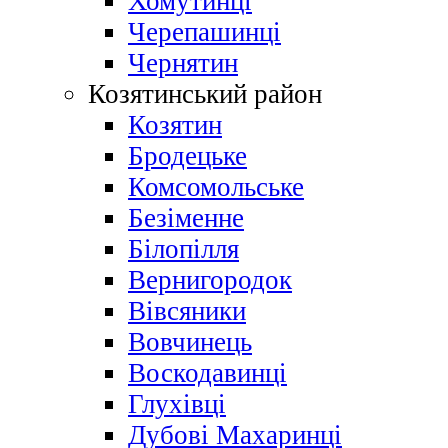
Хомутинці
Черепашинці
Чернятин
Козятинський район
Козятин
Бродецьке
Комсомольське
Безіменне
Білопілля
Вернигородок
Вівсяники
Вовчинець
Воскодавинці
Глухівці
Дубові Махаринці