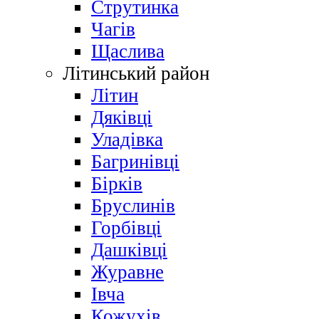
Струтинка
Чагів
Щаслива
Літинський район
Літин
Дяківці
Уладівка
Багринівці
Бірків
Бруслинів
Горбівці
Дашківці
Журавне
Івча
Кожухів