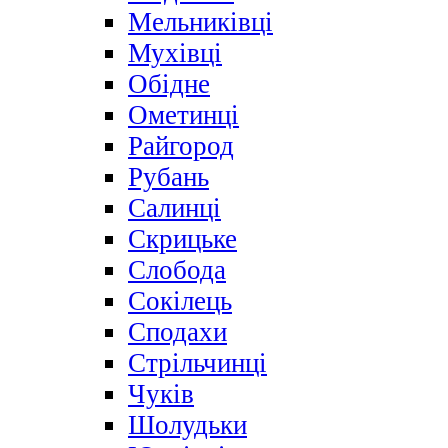
Мельниківці
Мухівці
Обідне
Ометинці
Райгород
Рубань
Салинці
Скрицьке
Слобода
Сокілець
Сподахи
Стрільчинці
Чуків
Шолудьки