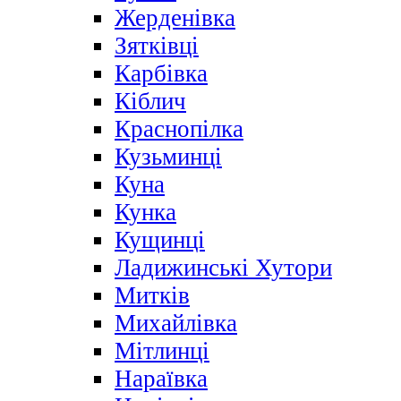
Жерденівка
Зятківці
Карбівка
Кіблич
Краснопілка
Кузьминці
Куна
Кунка
Кущинці
Ладижинські Хутори
Митків
Михайлівка
Мітлинці
Нараївка