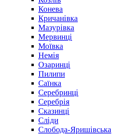
Конева
Кричанівка
Мазурівка
Мервинці
Моївка
Немія
Озаринці
Пилипи
Саїнка
Серебринці
Серебрія
Сказинці
Сліди
Слобода-Яришівська