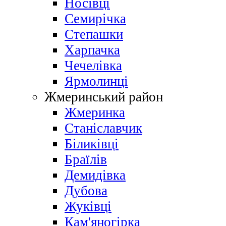
Носівці
Семирічка
Степашки
Харпачка
Чечелівка
Ярмолинці
Жмеринський район
Жмеринка
Станіславчик
Біликівці
Браїлів
Демидівка
Дубова
Жуківці
Кам'яногірка