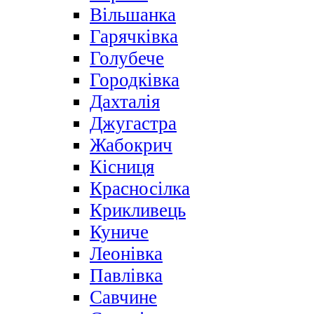
Вільшанка
Гарячківка
Голубече
Городківка
Дахталія
Джугастра
Жабокрич
Кісниця
Красносілка
Крикливець
Куниче
Леонівка
Павлівка
Савчине