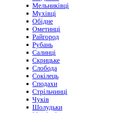
Мельниківці
Мухівці
Обідне
Ометинці
Райгород
Рубань
Салинці
Скрицьке
Слобода
Сокілець
Сподахи
Стрільчинці
Чуків
Шолудьки