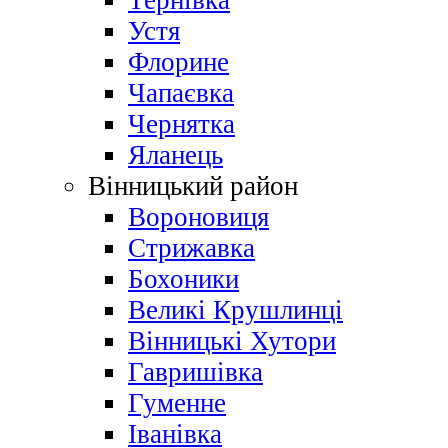
Тернівка
Устя
Флорине
Чапаєвка
Чернятка
Яланець
Вінницький район
Вороновиця
Стрижавка
Бохоники
Великі Крушлинці
Вінницькі Хутори
Гавришівка
Гуменне
Іванівка