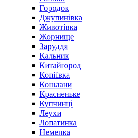
Городок
Джупинівка
Животівка
Жорнище
Заруддя
Кальник
Китайгород
Копіївка
Кошлани
Красненьке
Купчинці
Леухи
Лопатинка
Неменка