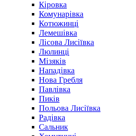
Кіровка
Комунарівка
Котюжинці
Лемешівка
Лісова Лисіївка
Люлинці
Мізяків
Нападівка
Нова Гребля
Павлівка
Пиків
Польова Лисіївка
Радівка
Сальник