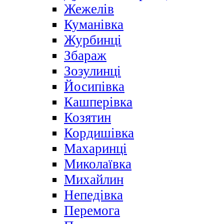
Жежелів
Куманівка
Журбинці
Збараж
Зозулинці
Йосипівка
Кашперівка
Козятин
Кордишівка
Махаринці
Миколаївка
Михайлин
Непедівка
Перемога