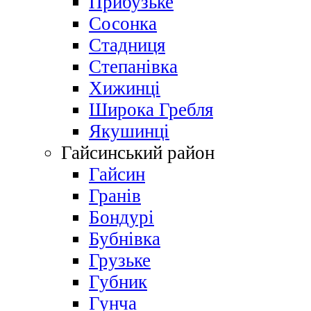
Прибузьке
Сосонка
Стадниця
Степанівка
Хижинці
Широка Гребля
Якушинці
Гайсинський район
Гайсин
Гранів
Бондурі
Бубнівка
Грузьке
Губник
Гунча