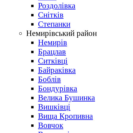
Роздолівка
Снітків
Степанки
Немирівський район
Немирів
Брацлав
Ситківці
Байраківка
Боблів
Бондурівка
Велика Бушинка
Вишківці
Вища Кропивна
Вовчок