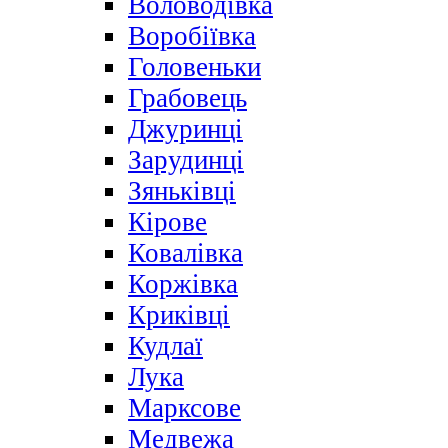
Воловодівка
Воробіївка
Головеньки
Грабовець
Джуринці
Зарудинці
Зяньківці
Кірове
Ковалівка
Коржівка
Криківці
Кудлаї
Лука
Марксове
Медвежа