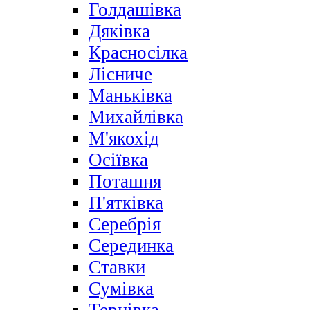
Голдашівка
Дяківка
Красносілка
Лісниче
Маньківка
Михайлівка
М'якохід
Осіївка
Поташня
П'ятківка
Серебрія
Серединка
Ставки
Сумівка