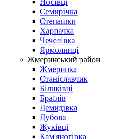
Носівці
Семирічка
Степашки
Харпачка
Чечелівка
Ярмолинці
Жмеринський район
Жмеринка
Станіславчик
Біликівці
Браїлів
Демидівка
Дубова
Жуківці
Кам'яногірка