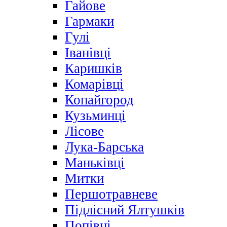
Гайове
Гармаки
Гулі
Іванівці
Каришків
Комарівці
Копайгород
Кузьминці
Лісове
Лука-Барська
Маньківці
Митки
Першотравневе
Підлісний Ялтушків
Попівці