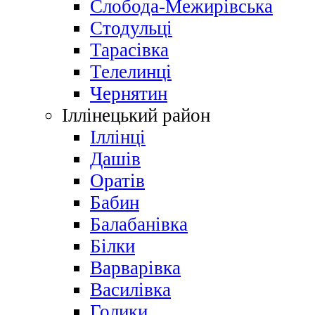
Слобода-Межирівська
Стодульці
Тарасівка
Телелинці
Чернятин
Іллінецький район
Іллінці
Дашів
Оратів
Бабин
Балабанівка
Білки
Варварівка
Василівка
Голики