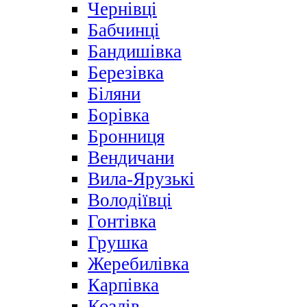
Чернівці
Бабчинці
Бандишівка
Березівка
Біляни
Борівка
Бронниця
Вендичани
Вила-Ярузькі
Володіївці
Гонтівка
Грушка
Жеребилівка
Карпівка
Козлів