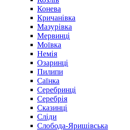
Конева
Кричанівка
Мазурівка
Мервинці
Моївка
Немія
Озаринці
Пилипи
Саїнка
Серебринці
Серебрія
Сказинці
Сліди
Слобода-Яришівська