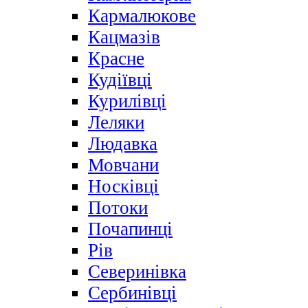
Кармалюкове
Кацмазів
Красне
Кудіївці
Курилівці
Леляки
Людавка
Мовчани
Носківці
Потоки
Почапинці
Рів
Северинівка
Сербинівці