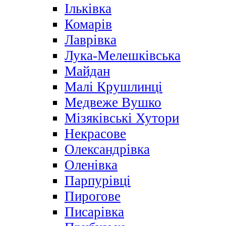
Ільківка
Комарів
Лаврівка
Лука-Мелешківська
Майдан
Малі Крушлинці
Медвеже Вушко
Мізяківські Хутори
Некрасове
Олександрівка
Оленівка
Парпурівці
Пирогове
Писарівка