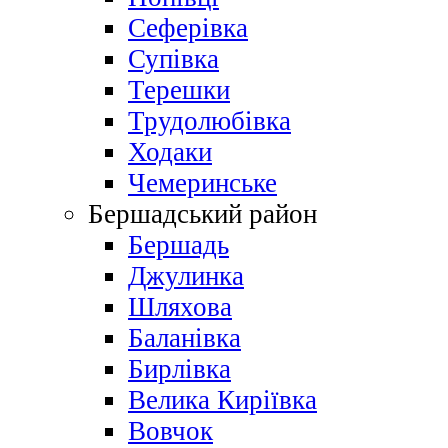
Сеферівка
Супівка
Терешки
Трудолюбівка
Ходаки
Чемеринське
Бершадський район
Бершадь
Джулинка
Шляхова
Баланівка
Бирлівка
Велика Киріївка
Вовчок