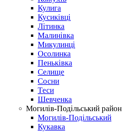
Кулига
Кусиківці
Літинка
Малинівка
Микулинці
Осолинка
Пеньківка
Селище
Сосни
Теси
Шевченка
Могилів-Подільський район
Могилів-Подільський
Кукавка