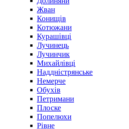
Долиняни
Жван
Конищів
Котюжани
Курашівці
Лучинець
Лучинчик
Михайлівці
Наддністрянське
Немерче
Обухів
Петримани
Плоске
Попелюхи
Рівне