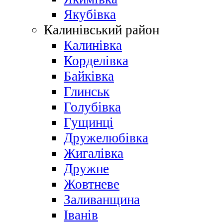
Якубівка
Калинівський район
Калинівка
Корделівка
Байківка
Глинськ
Голубівка
Гущинці
Дружелюбівка
Жигалівка
Дружне
Жовтневе
Заливанщина
Іванів