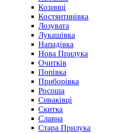
Козинці
Костянтинівка
Лозувата
Лукашівка
Нападівка
Нова Прилука
Очитків
Попівка
Приборівка
Росоша
Сиваківці
Скитка
Славна
Стара Прилука