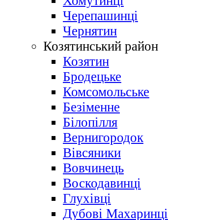
Хомутинці
Черепашинці
Чернятин
Козятинський район
Козятин
Бродецьке
Комсомольське
Безіменне
Білопілля
Вернигородок
Вівсяники
Вовчинець
Воскодавинці
Глухівці
Дубові Махаринці