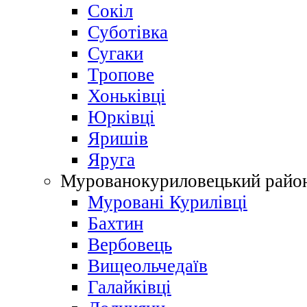
Сокіл
Суботівка
Сугаки
Тропове
Хоньківці
Юрківці
Яришів
Яруга
Мурованокуриловецький райо
Муровані Курилівці
Бахтин
Вербовець
Вищеольчедаїв
Галайківці