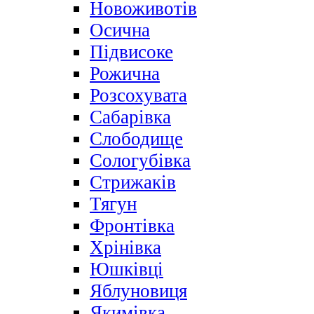
Новоживотів
Осична
Підвисоке
Рожична
Розсохувата
Сабарівка
Слободище
Сологубівка
Стрижаків
Тягун
Фронтівка
Хрінівка
Юшківці
Яблуновиця
Якимівка