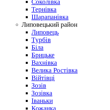
Соколівка
Тернівка
Шарапанівка
Липовецький район
Липовець
Турбів
Біла
Брицьке
Вахнівка
Велика Ростівка
Війтівці
Зозів
Зозівка
Іваньки
Кожанка