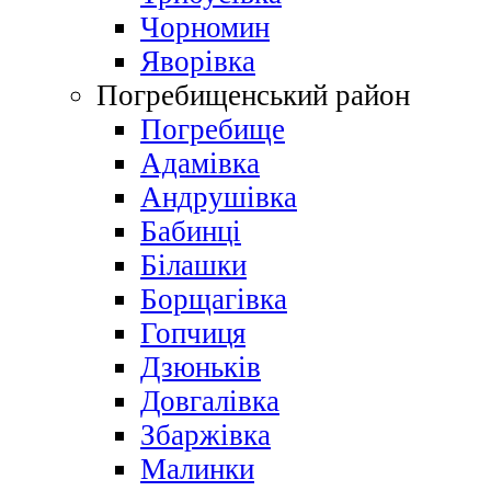
Чорномин
Яворівка
Погребищенський район
Погребище
Адамівка
Андрушівка
Бабинці
Білашки
Борщагівка
Гопчиця
Дзюньків
Довгалівка
Збаржівка
Малинки