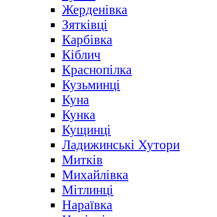
Жерденівка
Зятківці
Карбівка
Кіблич
Краснопілка
Кузьминці
Куна
Кунка
Кущинці
Ладижинські Хутори
Митків
Михайлівка
Мітлинці
Нараївка