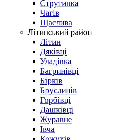
Струтинка
Чагів
Щаслива
Літинський район
Літин
Дяківці
Уладівка
Багринівці
Бірків
Бруслинів
Горбівці
Дашківці
Журавне
Івча
Кожухів