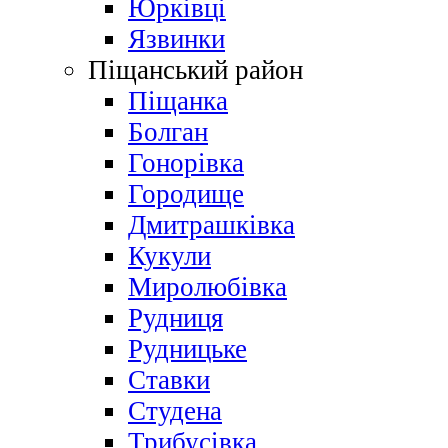
Юрківці
Язвинки
Піщанський район
Піщанка
Болган
Гонорівка
Городище
Дмитрашківка
Кукули
Миролюбівка
Рудниця
Рудницьке
Ставки
Студена
Трибусівка