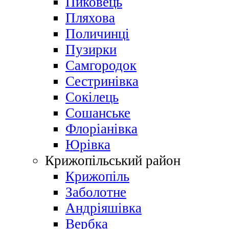
Пиковець
Пляхова
Поличинці
Пузирки
Самгородок
Сестринівка
Сокілець
Сошанське
Флоріанівка
Юрівка
Крижопільський район
Крижопіль
Заболотне
Андріяшівка
Вербка