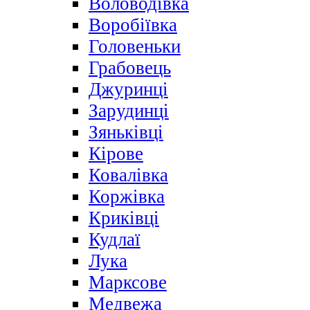
Воловодівка
Воробіївка
Головеньки
Грабовець
Джуринці
Зарудинці
Зяньківці
Кірове
Ковалівка
Коржівка
Криківці
Кудлаї
Лука
Марксове
Медвежа