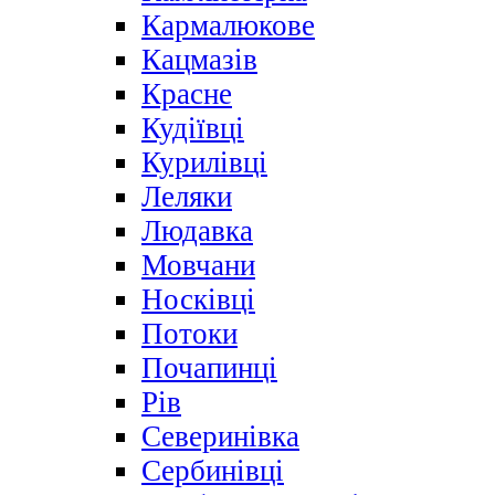
Кармалюкове
Кацмазів
Красне
Кудіївці
Курилівці
Леляки
Людавка
Мовчани
Носківці
Потоки
Почапинці
Рів
Северинівка
Сербинівці