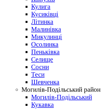
Кулига
Кусиківці
Літинка
Малинівка
Микулинці
Осолинка
Пеньківка
Селище
Сосни
Теси
Шевченка
Могилів-Подільський район
Могилів-Подільський
Кукавка