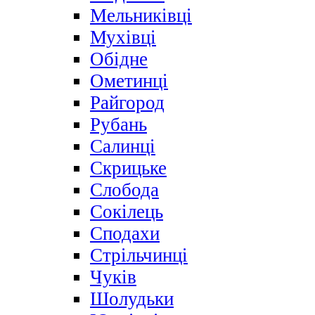
Мельниківці
Мухівці
Обідне
Ометинці
Райгород
Рубань
Салинці
Скрицьке
Слобода
Сокілець
Сподахи
Стрільчинці
Чуків
Шолудьки