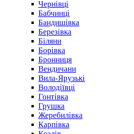
Чернівці
Бабчинці
Бандишівка
Березівка
Біляни
Борівка
Бронниця
Вендичани
Вила-Ярузькі
Володіївці
Гонтівка
Грушка
Жеребилівка
Карпівка
Козлів