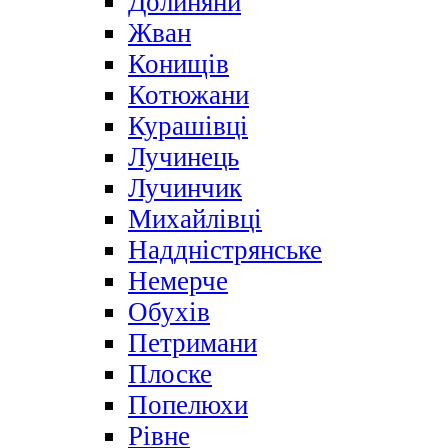
Долиняни
Жван
Конищів
Котюжани
Курашівці
Лучинець
Лучинчик
Михайлівці
Наддністрянське
Немерче
Обухів
Петримани
Плоске
Попелюхи
Рівне