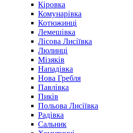
Кіровка
Комунарівка
Котюжинці
Лемешівка
Лісова Лисіївка
Люлинці
Мізяків
Нападівка
Нова Гребля
Павлівка
Пиків
Польова Лисіївка
Радівка
Сальник