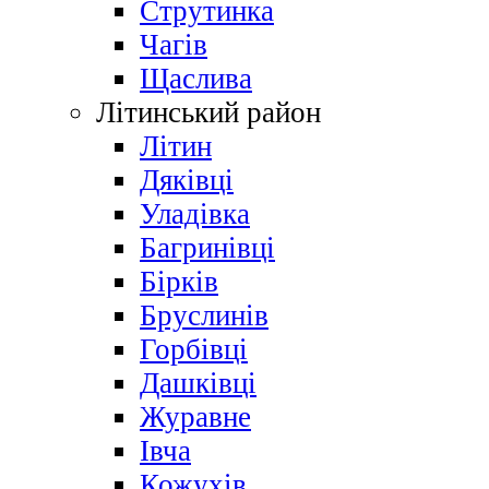
Струтинка
Чагів
Щаслива
Літинський район
Літин
Дяківці
Уладівка
Багринівці
Бірків
Бруслинів
Горбівці
Дашківці
Журавне
Івча
Кожухів