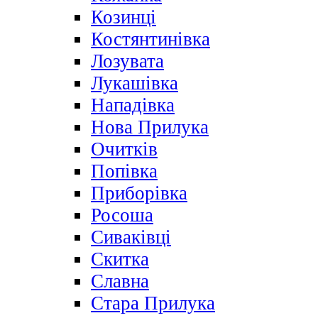
Козинці
Костянтинівка
Лозувата
Лукашівка
Нападівка
Нова Прилука
Очитків
Попівка
Приборівка
Росоша
Сиваківці
Скитка
Славна
Стара Прилука