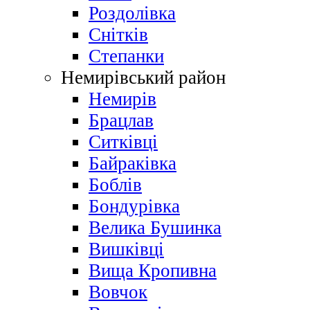
Роздолівка
Снітків
Степанки
Немирівський район
Немирів
Брацлав
Ситківці
Байраківка
Боблів
Бондурівка
Велика Бушинка
Вишківці
Вища Кропивна
Вовчок