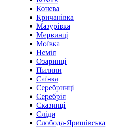
Конева
Кричанівка
Мазурівка
Мервинці
Моївка
Немія
Озаринці
Пилипи
Саїнка
Серебринці
Серебрія
Сказинці
Сліди
Слобода-Яришівська