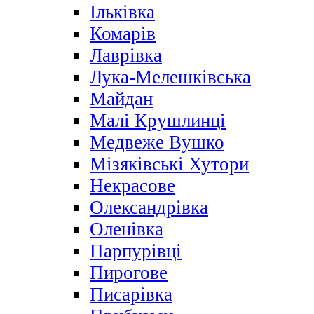
Ільківка
Комарів
Лаврівка
Лука-Мелешківська
Майдан
Малі Крушлинці
Медвеже Вушко
Мізяківські Хутори
Некрасове
Олександрівка
Оленівка
Парпурівці
Пирогове
Писарівка