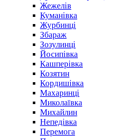
Жежелів
Куманівка
Журбинці
Збараж
Зозулинці
Йосипівка
Кашперівка
Козятин
Кордишівка
Махаринці
Миколаївка
Михайлин
Непедівка
Перемога