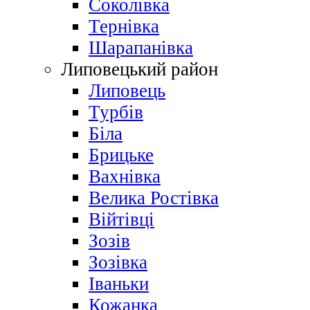
Соколівка
Тернівка
Шарапанівка
Липовецький район
Липовець
Турбів
Біла
Брицьке
Вахнівка
Велика Ростівка
Війтівці
Зозів
Зозівка
Іваньки
Кожанка