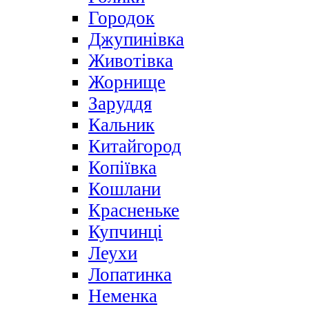
Городок
Джупинівка
Животівка
Жорнище
Заруддя
Кальник
Китайгород
Копіївка
Кошлани
Красненьке
Купчинці
Леухи
Лопатинка
Неменка