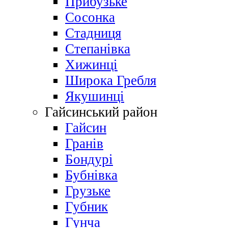
Прибузьке
Сосонка
Стадниця
Степанівка
Хижинці
Широка Гребля
Якушинці
Гайсинський район
Гайсин
Гранів
Бондурі
Бубнівка
Грузьке
Губник
Гунча