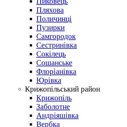
Пиковець
Пляхова
Поличинці
Пузирки
Самгородок
Сестринівка
Сокілець
Сошанське
Флоріанівка
Юрівка
Крижопільський район
Крижопіль
Заболотне
Андріяшівка
Вербка