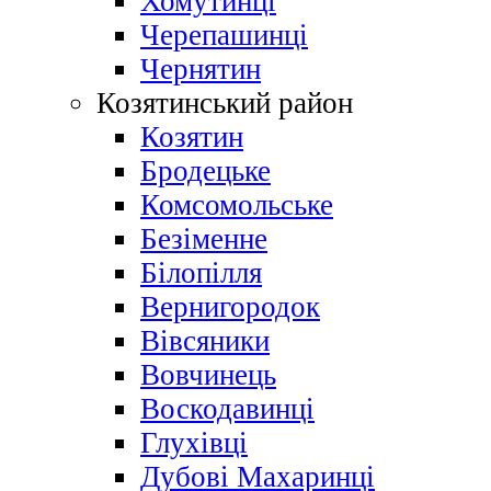
Хомутинці
Черепашинці
Чернятин
Козятинський район
Козятин
Бродецьке
Комсомольське
Безіменне
Білопілля
Вернигородок
Вівсяники
Вовчинець
Воскодавинці
Глухівці
Дубові Махаринці