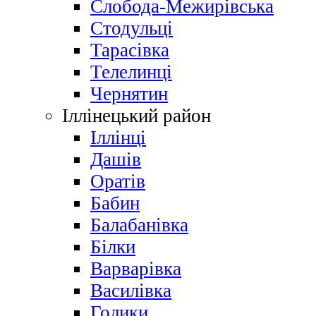
Слобода-Межирівська
Стодульці
Тарасівка
Телелинці
Чернятин
Іллінецький район
Іллінці
Дашів
Оратів
Бабин
Балабанівка
Білки
Варварівка
Василівка
Голики