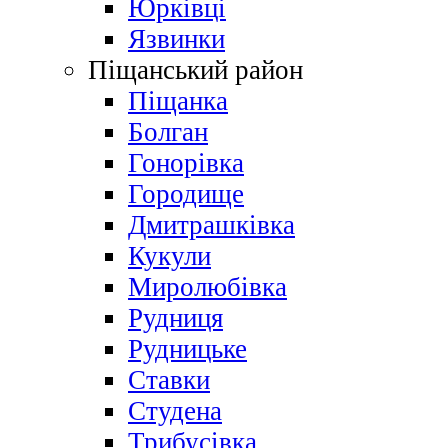
Юрківці
Язвинки
Піщанський район
Піщанка
Болган
Гонорівка
Городище
Дмитрашківка
Кукули
Миролюбівка
Рудниця
Рудницьке
Ставки
Студена
Трибусівка