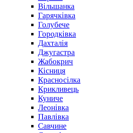
Вільшанка
Гарячківка
Голубече
Городківка
Дахталія
Джугастра
Жабокрич
Кісниця
Красносілка
Крикливець
Куниче
Леонівка
Павлівка
Савчине