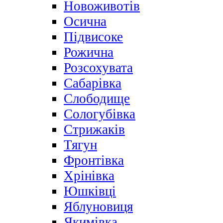
Новоживотів
Осична
Підвисоке
Рожична
Розсохувата
Сабарівка
Слободище
Сологубівка
Стрижаків
Тягун
Фронтівка
Хрінівка
Юшківці
Яблуновиця
Якимівка