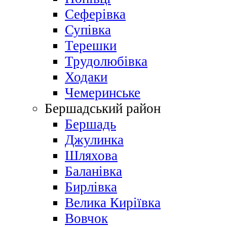
Сеферівка
Супівка
Терешки
Трудолюбівка
Ходаки
Чемеринське
Бершадський район
Бершадь
Джулинка
Шляхова
Баланівка
Бирлівка
Велика Киріївка
Вовчок