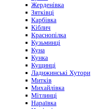
Жерденівка
Зятківці
Карбівка
Кіблич
Краснопілка
Кузьминці
Куна
Кунка
Кущинці
Ладижинські Хутори
Митків
Михайлівка
Мітлинці
Нараївка