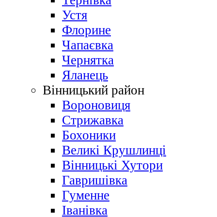
Тернівка
Устя
Флорине
Чапаєвка
Чернятка
Яланець
Вінницький район
Вороновиця
Стрижавка
Бохоники
Великі Крушлинці
Вінницькі Хутори
Гавришівка
Гуменне
Іванівка