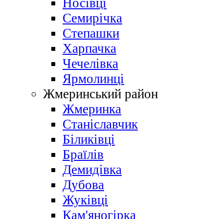
Носівці
Семирічка
Степашки
Харпачка
Чечелівка
Ярмолинці
Жмеринський район
Жмеринка
Станіславчик
Біликівці
Браїлів
Демидівка
Дубова
Жуківці
Кам'яногірка