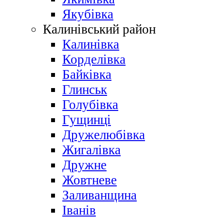
Якубівка
Калинівський район
Калинівка
Корделівка
Байківка
Глинськ
Голубівка
Гущинці
Дружелюбівка
Жигалівка
Дружне
Жовтневе
Заливанщина
Іванів