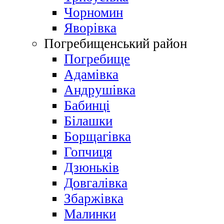
Чорномин
Яворівка
Погребищенський район
Погребище
Адамівка
Андрушівка
Бабинці
Білашки
Борщагівка
Гопчиця
Дзюньків
Довгалівка
Збаржівка
Малинки