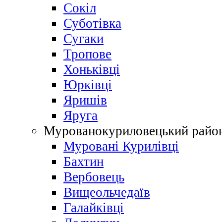
Сокіл
Суботівка
Сугаки
Тропове
Хоньківці
Юрківці
Яришів
Яруга
Мурованокуриловецький райо
Муровані Курилівці
Бахтин
Вербовець
Вищеольчедаїв
Галайківці