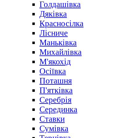
Голдашівка
Дяківка
Красносілка
Лісниче
Маньківка
Михайлівка
М'якохід
Осіївка
Поташня
П'ятківка
Серебрія
Серединка
Ставки
Сумівка