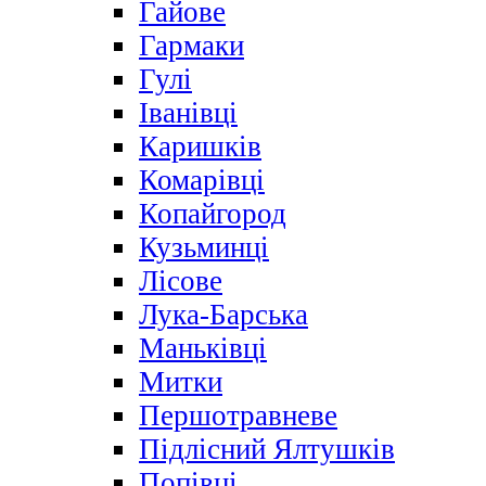
Гайове
Гармаки
Гулі
Іванівці
Каришків
Комарівці
Копайгород
Кузьминці
Лісове
Лука-Барська
Маньківці
Митки
Першотравневе
Підлісний Ялтушків
Попівці