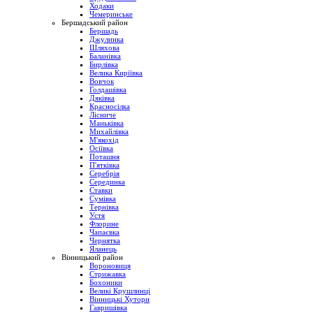
Ходаки
Чемеринське
Бершадський район
Бершадь
Джулинка
Шляхова
Баланівка
Бирлівка
Велика Киріївка
Вовчок
Голдашівка
Дяківка
Красносілка
Лісниче
Маньківка
Михайлівка
М'якохід
Осіївка
Поташня
П'ятківка
Серебрія
Серединка
Ставки
Сумівка
Тернівка
Устя
Флорине
Чапаєвка
Чернятка
Яланець
Вінницький район
Вороновиця
Стрижавка
Бохоники
Великі Крушлинці
Вінницькі Хутори
Гавришівка