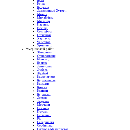
Куна
Кунка
Кущинці
Ладижинські Хутори
Митків
Михайлівка
Мітлинці
Нараївка
Носівці
Семирічка
Степашки
Харпачка
Чечелівка
Ярмолинці
Жмеринський район
Жмеринка
Станіславчик
Біликівці
Браїлів
Демидівка
Дубова
Жуківці
Кам'яногірка
Кармалюкове
Кацмазів
Красне
Кудіївці
Курилівці
Леляки
Людавка
Мовчани
Носківці
Потоки
Почапинці
Рів
Северинівка
Сербинівці
Слобода-Межирівська