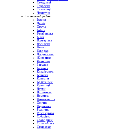
Стодульці
Тарасівка
Телелинці
Чернятин
Іллінецький район
Іллінці
Дашів
Оратів
Бабин
Балабанівка
Білки
Варварівка
Василівка
Голики
Городок
Джупинівка
Животівка
Жорнище
Заруддя
Кальник
Китайгород
Копіївка
Кошлани
Красненьке
Купчинці
Леухи
Лопатинка
Неменка
Новоживотів
Осична
Підвисоке
Рожична
Розсохувата
Сабарівка
Слободище
Сологубівка
Стрижаків