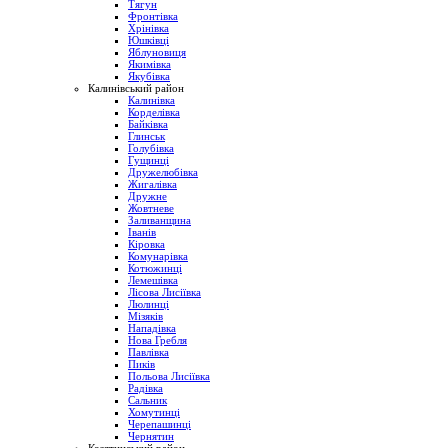
Тягун
Фронтівка
Хрінівка
Юшківці
Яблуновиця
Якимівка
Якубівка
Калинівський район
Калинівка
Корделівка
Байківка
Глинськ
Голубівка
Гущинці
Дружелюбівка
Жигалівка
Дружне
Жовтневе
Заливанщина
Іванів
Кіровка
Комунарівка
Котюжинці
Лемешівка
Лісова Лисіївка
Люлинці
Мізяків
Нападівка
Нова Гребля
Павлівка
Пиків
Польова Лисіївка
Радівка
Сальник
Хомутинці
Черепашинці
Чернятин