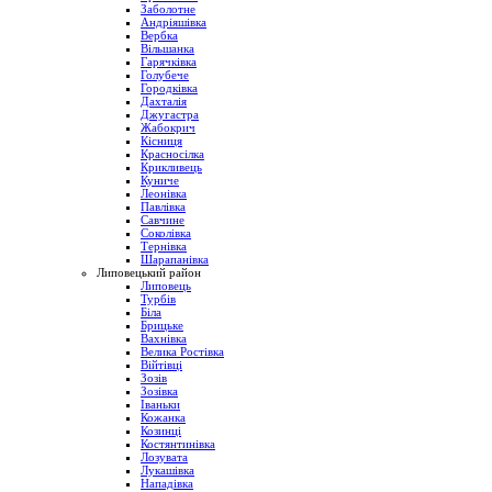
Заболотне
Андріяшівка
Вербка
Вільшанка
Гарячківка
Голубече
Городківка
Дахталія
Джугастра
Жабокрич
Кісниця
Красносілка
Крикливець
Куниче
Леонівка
Павлівка
Савчине
Соколівка
Тернівка
Шарапанівка
Липовецький район
Липовець
Турбів
Біла
Брицьке
Вахнівка
Велика Ростівка
Війтівці
Зозів
Зозівка
Іваньки
Кожанка
Козинці
Костянтинівка
Лозувата
Лукашівка
Нападівка