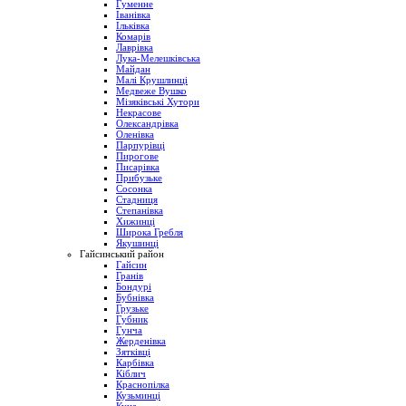
Гуменне
Іванівка
Ільківка
Комарів
Лаврівка
Лука-Мелешківська
Майдан
Малі Крушлинці
Медвеже Вушко
Мізяківські Хутори
Некрасове
Олександрівка
Оленівка
Парпурівці
Пирогове
Писарівка
Прибузьке
Сосонка
Стадниця
Степанівка
Хижинці
Широка Гребля
Якушинці
Гайсинський район
Гайсин
Гранів
Бондурі
Бубнівка
Грузьке
Губник
Гунча
Жерденівка
Зятківці
Карбівка
Кіблич
Краснопілка
Кузьминці