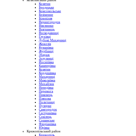
Козятинський район
Козятин
Бродецьке
Комсомольське
Безіменне
Білопілля
Вернигородок
Вівсяники
Вовчинець
Воскодавинці
Глухівці
Дубові Махаринці
Жежелів
Куманівка
Журбинці
Збараж
Зозулинці
Йосипівка
Кашперівка
Козятин
Кордишівка
Махаринці
Миколаївка
Михайлин
Непедівка
Перемога
Пиковець
Пляхова
Поличинці
Пузирки
Самгородок
Сестринівка
Сокілець
Сошанське
Флоріанівка
Юрівка
Крижопільський район
Крижопіль