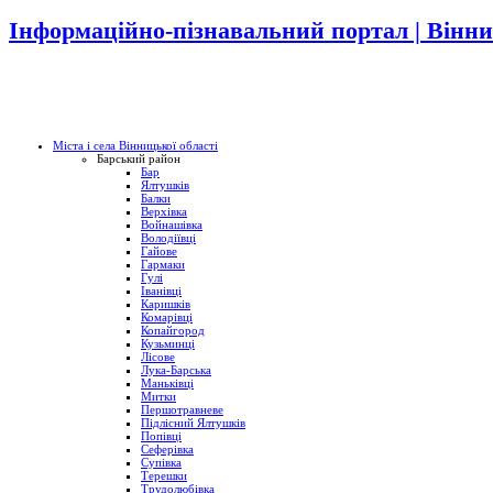
Інформаційно-пізнавальний портал | Вінни
Міста і села Вінницької області
Барський район
Бар
Ялтушків
Балки
Верхівка
Войнашівка
Володіївці
Гайове
Гармаки
Гулі
Іванівці
Каришків
Комарівці
Копайгород
Кузьминці
Лісове
Лука-Барська
Маньківці
Митки
Першотравневе
Підлісний Ялтушків
Попівці
Сеферівка
Супівка
Терешки
Трудолюбівка