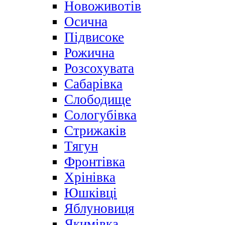
Новоживотів
Осична
Підвисоке
Рожична
Розсохувата
Сабарівка
Слободище
Сологубівка
Стрижаків
Тягун
Фронтівка
Хрінівка
Юшківці
Яблуновиця
Якимівка