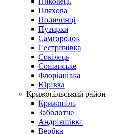
Пиковець
Пляхова
Поличинці
Пузирки
Самгородок
Сестринівка
Сокілець
Сошанське
Флоріанівка
Юрівка
Крижопільський район
Крижопіль
Заболотне
Андріяшівка
Вербка