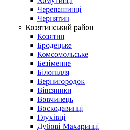
Хомутинці
Черепашинці
Чернятин
Козятинський район
Козятин
Бродецьке
Комсомольське
Безіменне
Білопілля
Вернигородок
Вівсяники
Вовчинець
Воскодавинці
Глухівці
Дубові Махаринці