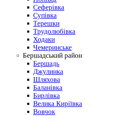
Сеферівка
Супівка
Терешки
Трудолюбівка
Ходаки
Чемеринське
Бершадський район
Бершадь
Джулинка
Шляхова
Баланівка
Бирлівка
Велика Киріївка
Вовчок