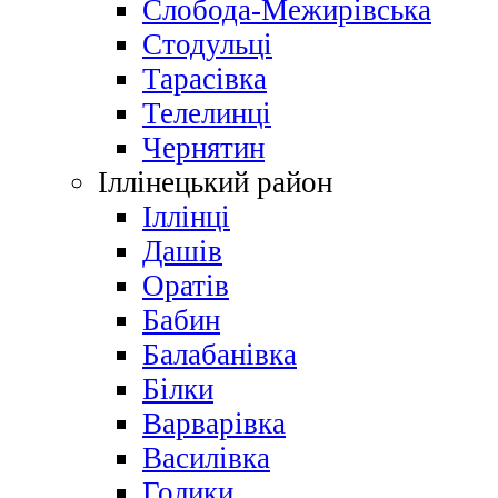
Слобода-Межирівська
Стодульці
Тарасівка
Телелинці
Чернятин
Іллінецький район
Іллінці
Дашів
Оратів
Бабин
Балабанівка
Білки
Варварівка
Василівка
Голики