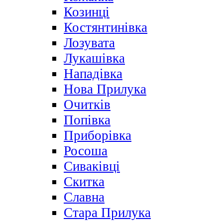
Козинці
Костянтинівка
Лозувата
Лукашівка
Нападівка
Нова Прилука
Очитків
Попівка
Приборівка
Росоша
Сиваківці
Скитка
Славна
Стара Прилука