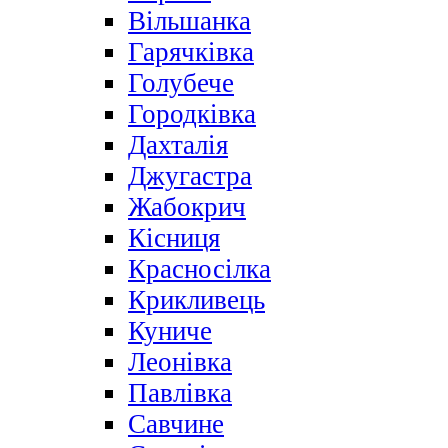
Вільшанка
Гарячківка
Голубече
Городківка
Дахталія
Джугастра
Жабокрич
Кісниця
Красносілка
Крикливець
Куниче
Леонівка
Павлівка
Савчине