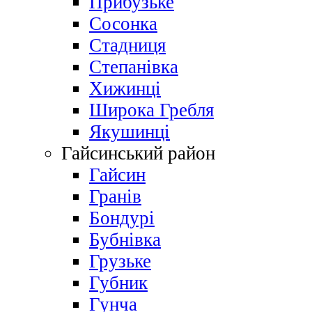
Прибузьке
Сосонка
Стадниця
Степанівка
Хижинці
Широка Гребля
Якушинці
Гайсинський район
Гайсин
Гранів
Бондурі
Бубнівка
Грузьке
Губник
Гунча