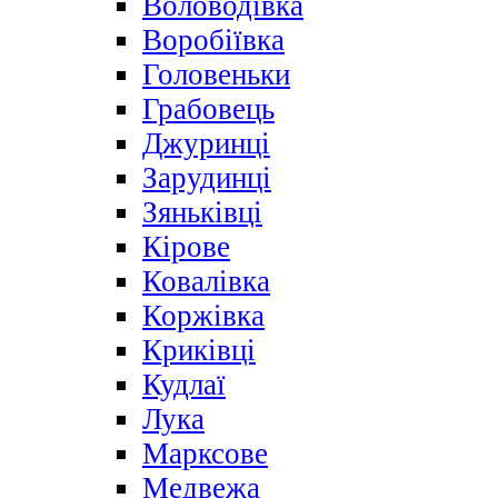
Воловодівка
Воробіївка
Головеньки
Грабовець
Джуринці
Зарудинці
Зяньківці
Кірове
Ковалівка
Коржівка
Криківці
Кудлаї
Лука
Марксове
Медвежа