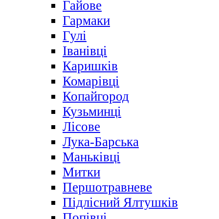
Гайове
Гармаки
Гулі
Іванівці
Каришків
Комарівці
Копайгород
Кузьминці
Лісове
Лука-Барська
Маньківці
Митки
Першотравневе
Підлісний Ялтушків
Попівці