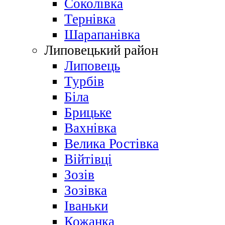
Соколівка
Тернівка
Шарапанівка
Липовецький район
Липовець
Турбів
Біла
Брицьке
Вахнівка
Велика Ростівка
Війтівці
Зозів
Зозівка
Іваньки
Кожанка