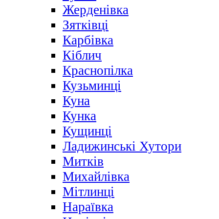
Жерденівка
Зятківці
Карбівка
Кіблич
Краснопілка
Кузьминці
Куна
Кунка
Кущинці
Ладижинські Хутори
Митків
Михайлівка
Мітлинці
Нараївка