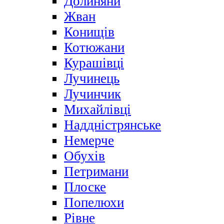
Долиняни
Жван
Конищів
Котюжани
Курашівці
Лучинець
Лучинчик
Михайлівці
Наддністрянське
Немерче
Обухів
Петримани
Плоске
Попелюхи
Рівне