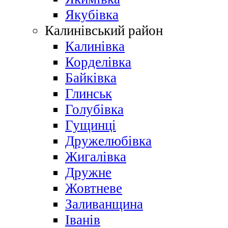
Якубівка
Калинівський район
Калинівка
Корделівка
Байківка
Глинськ
Голубівка
Гущинці
Дружелюбівка
Жигалівка
Дружне
Жовтневе
Заливанщина
Іванів