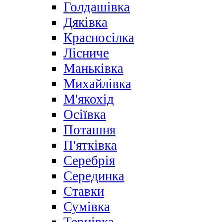
Голдашівка
Дяківка
Красносілка
Лісниче
Маньківка
Михайлівка
М'якохід
Осіївка
Поташня
П'ятківка
Серебрія
Серединка
Ставки
Сумівка