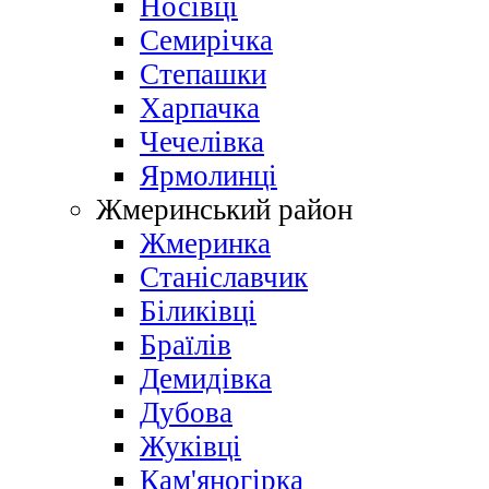
Носівці
Семирічка
Степашки
Харпачка
Чечелівка
Ярмолинці
Жмеринський район
Жмеринка
Станіславчик
Біликівці
Браїлів
Демидівка
Дубова
Жуківці
Кам'яногірка