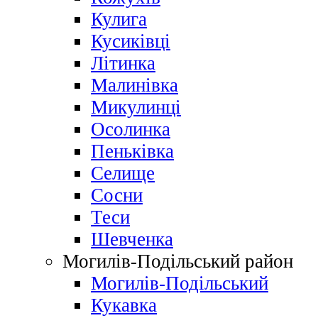
Кулига
Кусиківці
Літинка
Малинівка
Микулинці
Осолинка
Пеньківка
Селище
Сосни
Теси
Шевченка
Могилів-Подільський район
Могилів-Подільський
Кукавка