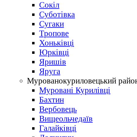
Сокіл
Суботівка
Сугаки
Тропове
Хоньківці
Юрківці
Яришів
Яруга
Мурованокуриловецький райо
Муровані Курилівці
Бахтин
Вербовець
Вищеольчедаїв
Галайківці