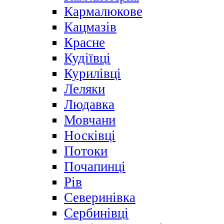
Кармалюкове
Кацмазів
Красне
Кудіївці
Курилівці
Леляки
Людавка
Мовчани
Носківці
Потоки
Почапинці
Рів
Северинівка
Сербинівці