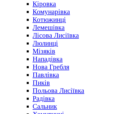
Кіровка
Комунарівка
Котюжинці
Лемешівка
Лісова Лисіївка
Люлинці
Мізяків
Нападівка
Нова Гребля
Павлівка
Пиків
Польова Лисіївка
Радівка
Сальник