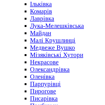
Ільківка
Комарів
Лаврівка
Лука-Мелешківська
Майдан
Малі Крушлинці
Медвеже Вушко
Мізяківські Хутори
Некрасове
Олександрівка
Оленівка
Парпурівці
Пирогове
Писарівка