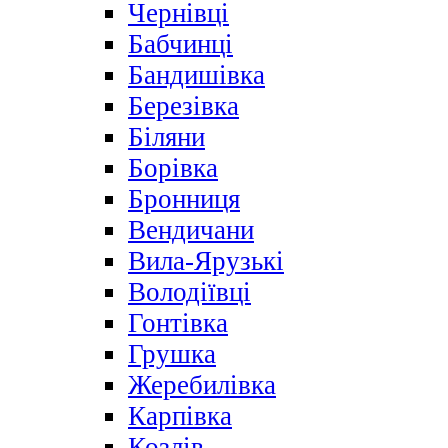
Чернівці
Бабчинці
Бандишівка
Березівка
Біляни
Борівка
Бронниця
Вендичани
Вила-Ярузькі
Володіївці
Гонтівка
Грушка
Жеребилівка
Карпівка
Козлів