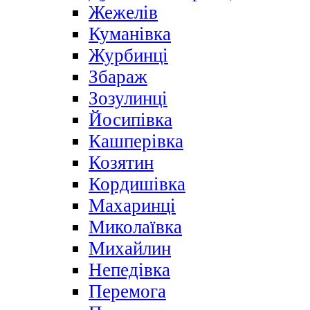
Жежелів
Куманівка
Журбинці
Збараж
Зозулинці
Йосипівка
Кашперівка
Козятин
Кордишівка
Махаринці
Миколаївка
Михайлин
Непедівка
Перемога