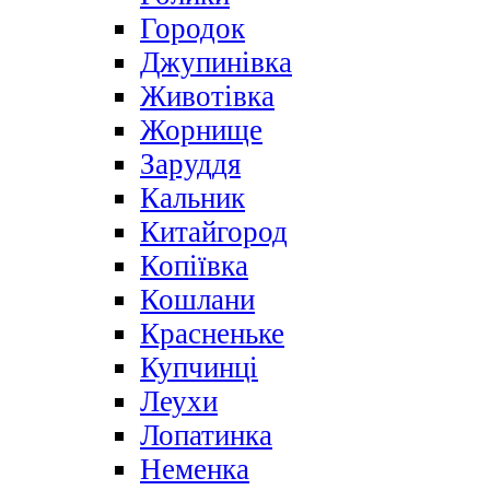
Городок
Джупинівка
Животівка
Жорнище
Заруддя
Кальник
Китайгород
Копіївка
Кошлани
Красненьке
Купчинці
Леухи
Лопатинка
Неменка