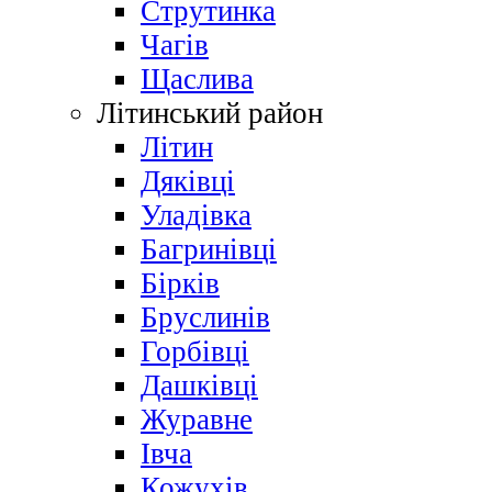
Струтинка
Чагів
Щаслива
Літинський район
Літин
Дяківці
Уладівка
Багринівці
Бірків
Бруслинів
Горбівці
Дашківці
Журавне
Івча
Кожухів