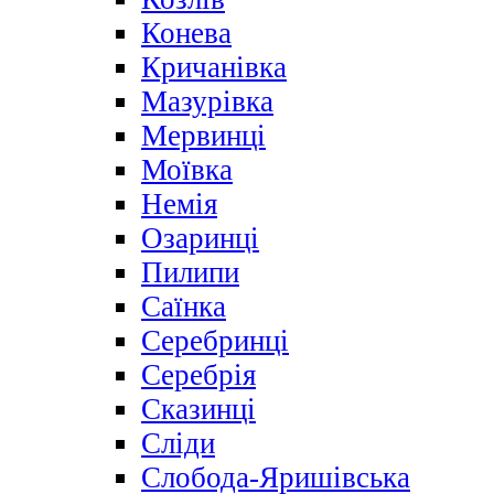
Конева
Кричанівка
Мазурівка
Мервинці
Моївка
Немія
Озаринці
Пилипи
Саїнка
Серебринці
Серебрія
Сказинці
Сліди
Слобода-Яришівська