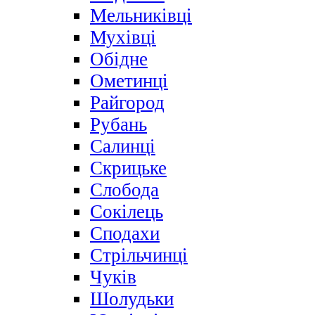
Мельниківці
Мухівці
Обідне
Ометинці
Райгород
Рубань
Салинці
Скрицьке
Слобода
Сокілець
Сподахи
Стрільчинці
Чуків
Шолудьки