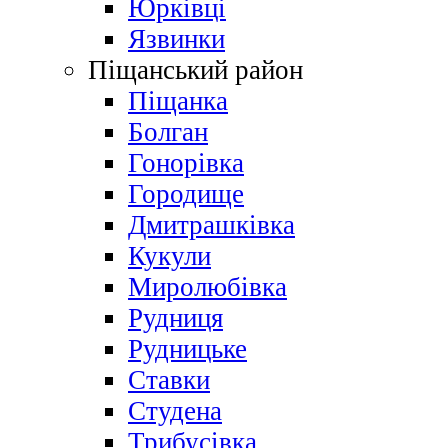
Юрківці
Язвинки
Піщанський район
Піщанка
Болган
Гонорівка
Городище
Дмитрашківка
Кукули
Миролюбівка
Рудниця
Рудницьке
Ставки
Студена
Трибусівка