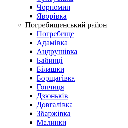
Чорномин
Яворівка
Погребищенський район
Погребище
Адамівка
Андрушівка
Бабинці
Білашки
Борщагівка
Гопчиця
Дзюньків
Довгалівка
Збаржівка
Малинки