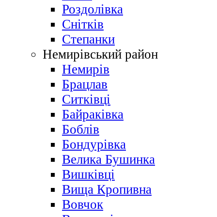
Роздолівка
Снітків
Степанки
Немирівський район
Немирів
Брацлав
Ситківці
Байраківка
Боблів
Бондурівка
Велика Бушинка
Вишківці
Вища Кропивна
Вовчок