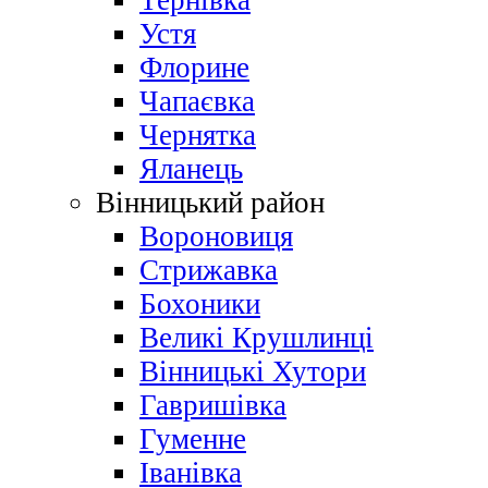
Тернівка
Устя
Флорине
Чапаєвка
Чернятка
Яланець
Вінницький район
Вороновиця
Стрижавка
Бохоники
Великі Крушлинці
Вінницькі Хутори
Гавришівка
Гуменне
Іванівка