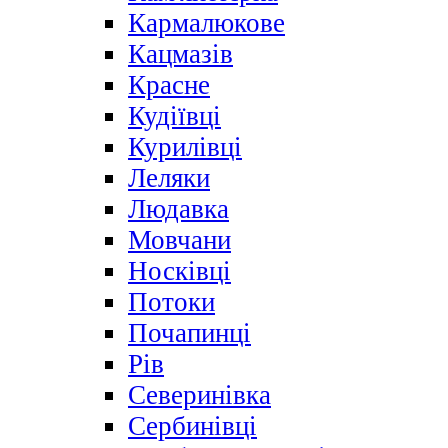
Кармалюкове
Кацмазів
Красне
Кудіївці
Курилівці
Леляки
Людавка
Мовчани
Носківці
Потоки
Почапинці
Рів
Северинівка
Сербинівці