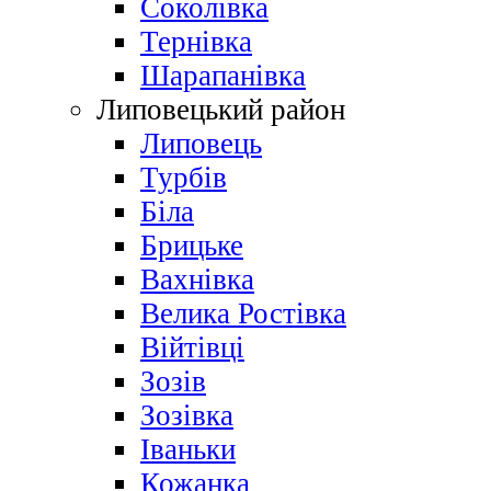
Соколівка
Тернівка
Шарапанівка
Липовецький район
Липовець
Турбів
Біла
Брицьке
Вахнівка
Велика Ростівка
Війтівці
Зозів
Зозівка
Іваньки
Кожанка