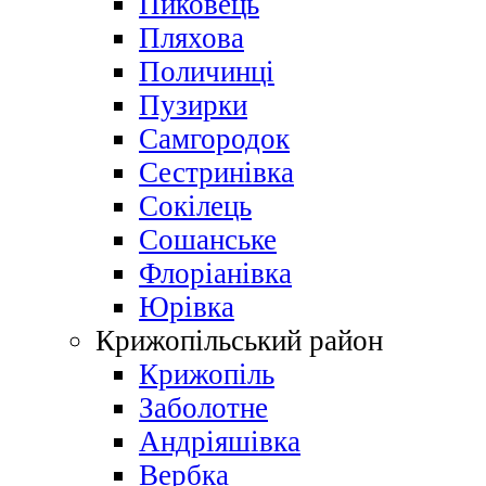
Пиковець
Пляхова
Поличинці
Пузирки
Самгородок
Сестринівка
Сокілець
Сошанське
Флоріанівка
Юрівка
Крижопільський район
Крижопіль
Заболотне
Андріяшівка
Вербка