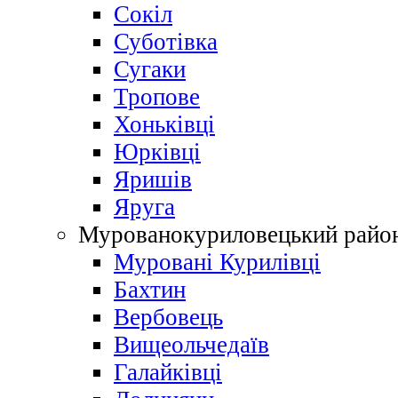
Сокіл
Суботівка
Сугаки
Тропове
Хоньківці
Юрківці
Яришів
Яруга
Мурованокуриловецький райо
Муровані Курилівці
Бахтин
Вербовець
Вищеольчедаїв
Галайківці