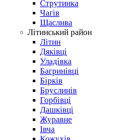
Струтинка
Чагів
Щаслива
Літинський район
Літин
Дяківці
Уладівка
Багринівці
Бірків
Бруслинів
Горбівці
Дашківці
Журавне
Івча
Кожухів