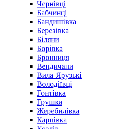
Чернівці
Бабчинці
Бандишівка
Березівка
Біляни
Борівка
Бронниця
Вендичани
Вила-Ярузькі
Володіївці
Гонтівка
Грушка
Жеребилівка
Карпівка
Козлів