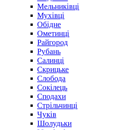
Мельниківці
Мухівці
Обідне
Ометинці
Райгород
Рубань
Салинці
Скрицьке
Слобода
Сокілець
Сподахи
Стрільчинці
Чуків
Шолудьки