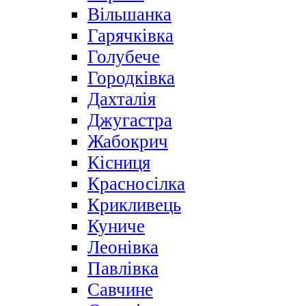
Вільшанка
Гарячківка
Голубече
Городківка
Дахталія
Джугастра
Жабокрич
Кісниця
Красносілка
Крикливець
Куниче
Леонівка
Павлівка
Савчине