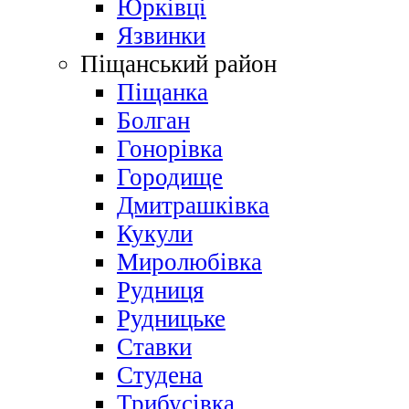
Юрківці
Язвинки
Піщанський район
Піщанка
Болган
Гонорівка
Городище
Дмитрашківка
Кукули
Миролюбівка
Рудниця
Рудницьке
Ставки
Студена
Трибусівка