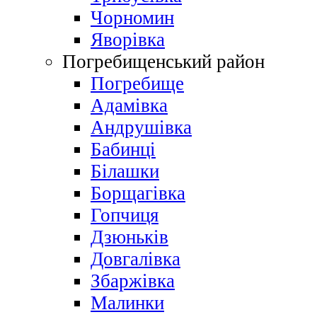
Чорномин
Яворівка
Погребищенський район
Погребище
Адамівка
Андрушівка
Бабинці
Білашки
Борщагівка
Гопчиця
Дзюньків
Довгалівка
Збаржівка
Малинки