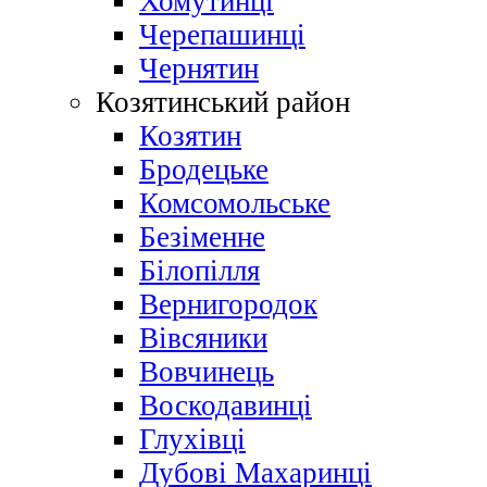
Хомутинці
Черепашинці
Чернятин
Козятинський район
Козятин
Бродецьке
Комсомольське
Безіменне
Білопілля
Вернигородок
Вівсяники
Вовчинець
Воскодавинці
Глухівці
Дубові Махаринці