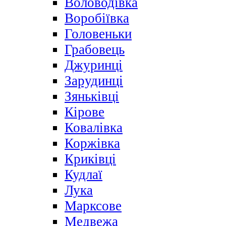
Воловодівка
Воробіївка
Головеньки
Грабовець
Джуринці
Зарудинці
Зяньківці
Кірове
Ковалівка
Коржівка
Криківці
Кудлаї
Лука
Марксове
Медвежа