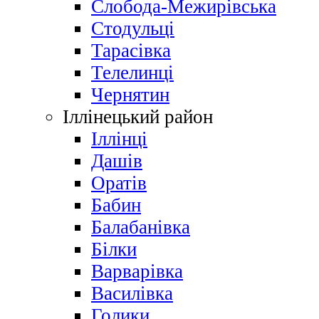
Слобода-Межирівська
Стодульці
Тарасівка
Телелинці
Чернятин
Іллінецький район
Іллінці
Дашів
Оратів
Бабин
Балабанівка
Білки
Варварівка
Василівка
Голики