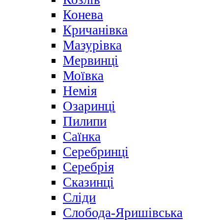
Конева
Кричанівка
Мазурівка
Мервинці
Моївка
Немія
Озаринці
Пилипи
Саїнка
Серебринці
Серебрія
Сказинці
Сліди
Слобода-Яришівська