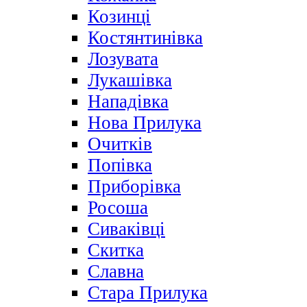
Козинці
Костянтинівка
Лозувата
Лукашівка
Нападівка
Нова Прилука
Очитків
Попівка
Приборівка
Росоша
Сиваківці
Скитка
Славна
Стара Прилука