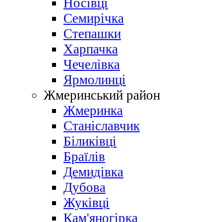
Носівці
Семирічка
Степашки
Харпачка
Чечелівка
Ярмолинці
Жмеринський район
Жмеринка
Станіславчик
Біликівці
Браїлів
Демидівка
Дубова
Жуківці
Кам'яногірка