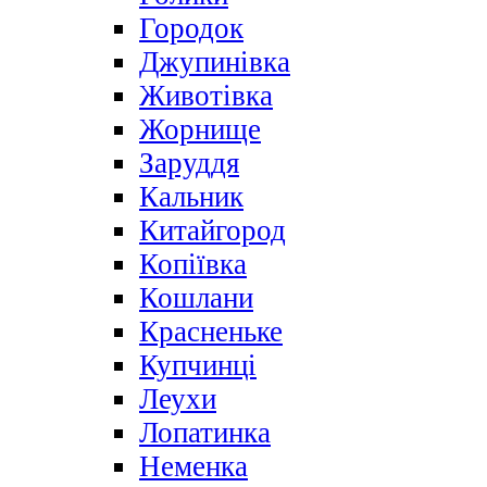
Городок
Джупинівка
Животівка
Жорнище
Заруддя
Кальник
Китайгород
Копіївка
Кошлани
Красненьке
Купчинці
Леухи
Лопатинка
Неменка