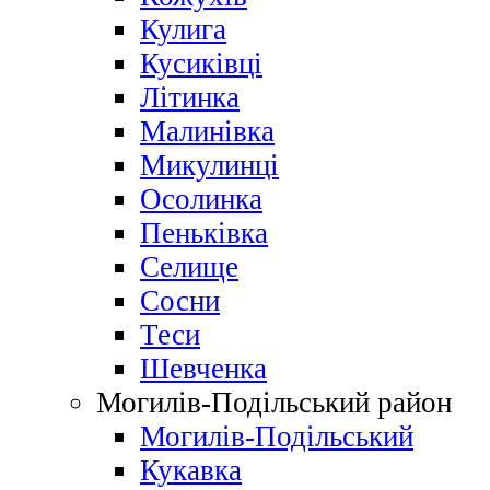
Кулига
Кусиківці
Літинка
Малинівка
Микулинці
Осолинка
Пеньківка
Селище
Сосни
Теси
Шевченка
Могилів-Подільський район
Могилів-Подільський
Кукавка