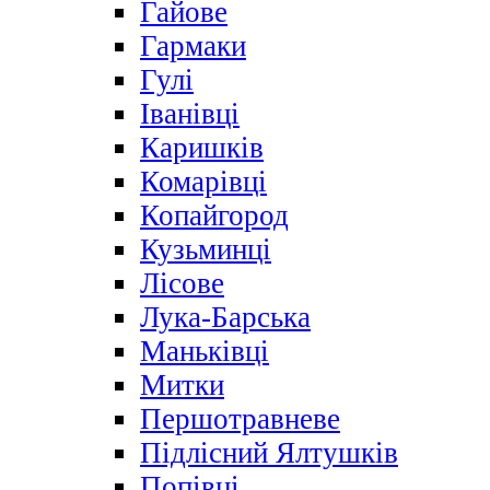
Гайове
Гармаки
Гулі
Іванівці
Каришків
Комарівці
Копайгород
Кузьминці
Лісове
Лука-Барська
Маньківці
Митки
Першотравневе
Підлісний Ялтушків
Попівці