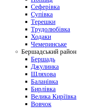
Сеферівка
Супівка
Терешки
Трудолюбівка
Ходаки
Чемеринське
Бершадський район
Бершадь
Джулинка
Шляхова
Баланівка
Бирлівка
Велика Киріївка
Вовчок