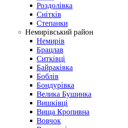
Роздолівка
Снітків
Степанки
Немирівський район
Немирів
Брацлав
Ситківці
Байраківка
Боблів
Бондурівка
Велика Бушинка
Вишківці
Вища Кропивна
Вовчок