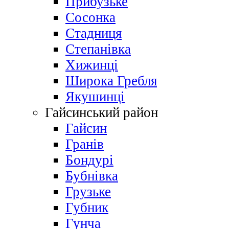
Прибузьке
Сосонка
Стадниця
Степанівка
Хижинці
Широка Гребля
Якушинці
Гайсинський район
Гайсин
Гранів
Бондурі
Бубнівка
Грузьке
Губник
Гунча