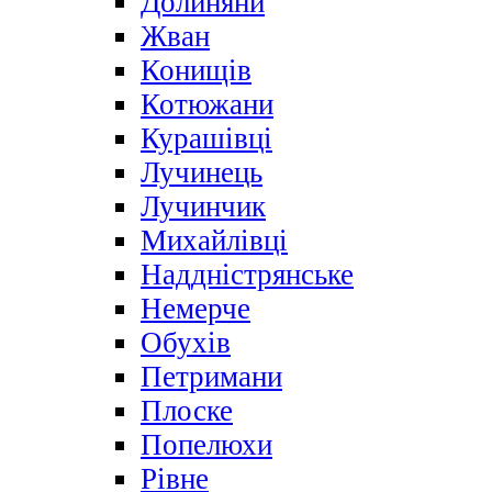
Долиняни
Жван
Конищів
Котюжани
Курашівці
Лучинець
Лучинчик
Михайлівці
Наддністрянське
Немерче
Обухів
Петримани
Плоске
Попелюхи
Рівне