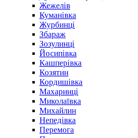
Жежелів
Куманівка
Журбинці
Збараж
Зозулинці
Йосипівка
Кашперівка
Козятин
Кордишівка
Махаринці
Миколаївка
Михайлин
Непедівка
Перемога