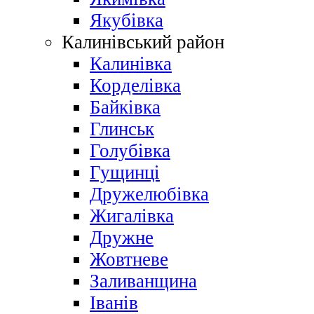
Якубівка
Калинівський район
Калинівка
Корделівка
Байківка
Глинськ
Голубівка
Гущинці
Дружелюбівка
Жигалівка
Дружне
Жовтневе
Заливанщина
Іванів