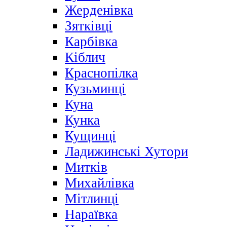
Жерденівка
Зятківці
Карбівка
Кіблич
Краснопілка
Кузьминці
Куна
Кунка
Кущинці
Ладижинські Хутори
Митків
Михайлівка
Мітлинці
Нараївка