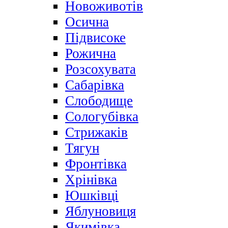
Новоживотів
Осична
Підвисоке
Рожична
Розсохувата
Сабарівка
Слободище
Сологубівка
Стрижаків
Тягун
Фронтівка
Хрінівка
Юшківці
Яблуновиця
Якимівка