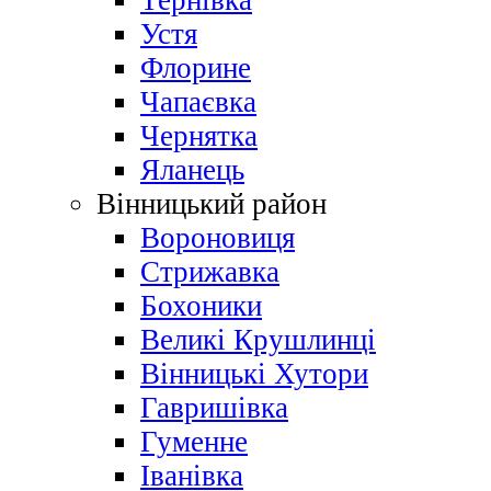
Тернівка
Устя
Флорине
Чапаєвка
Чернятка
Яланець
Вінницький район
Вороновиця
Стрижавка
Бохоники
Великі Крушлинці
Вінницькі Хутори
Гавришівка
Гуменне
Іванівка