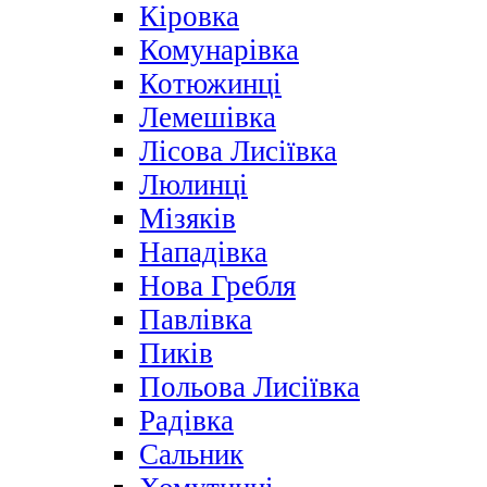
Кіровка
Комунарівка
Котюжинці
Лемешівка
Лісова Лисіївка
Люлинці
Мізяків
Нападівка
Нова Гребля
Павлівка
Пиків
Польова Лисіївка
Радівка
Сальник