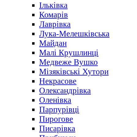
Ільківка
Комарів
Лаврівка
Лука-Мелешківська
Майдан
Малі Крушлинці
Медвеже Вушко
Мізяківські Хутори
Некрасове
Олександрівка
Оленівка
Парпурівці
Пирогове
Писарівка