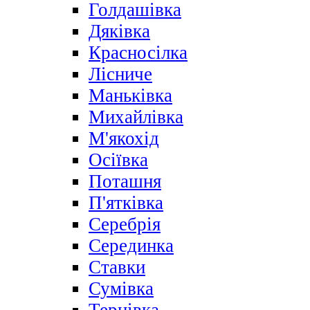
Голдашівка
Дяківка
Красносілка
Лісниче
Маньківка
Михайлівка
М'якохід
Осіївка
Поташня
П'ятківка
Серебрія
Серединка
Ставки
Сумівка