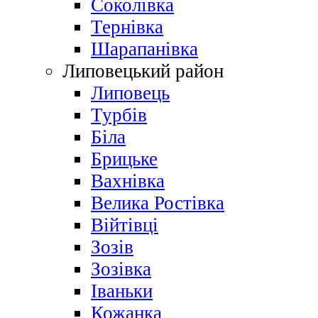
Соколівка
Тернівка
Шарапанівка
Липовецький район
Липовець
Турбів
Біла
Брицьке
Вахнівка
Велика Ростівка
Війтівці
Зозів
Зозівка
Іваньки
Кожанка