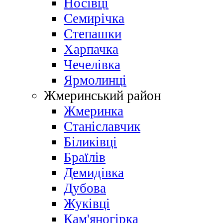
Носівці
Семирічка
Степашки
Харпачка
Чечелівка
Ярмолинці
Жмеринський район
Жмеринка
Станіславчик
Біликівці
Браїлів
Демидівка
Дубова
Жуківці
Кам'яногірка