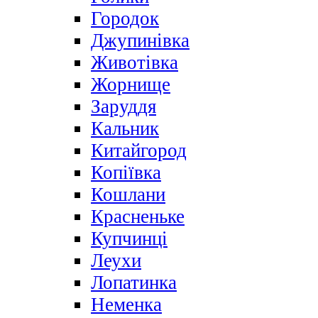
Городок
Джупинівка
Животівка
Жорнище
Заруддя
Кальник
Китайгород
Копіївка
Кошлани
Красненьке
Купчинці
Леухи
Лопатинка
Неменка