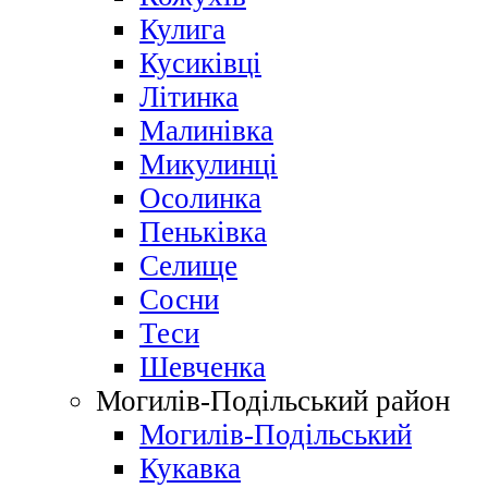
Кулига
Кусиківці
Літинка
Малинівка
Микулинці
Осолинка
Пеньківка
Селище
Сосни
Теси
Шевченка
Могилів-Подільський район
Могилів-Подільський
Кукавка