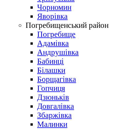
Чорномин
Яворівка
Погребищенський район
Погребище
Адамівка
Андрушівка
Бабинці
Білашки
Борщагівка
Гопчиця
Дзюньків
Довгалівка
Збаржівка
Малинки