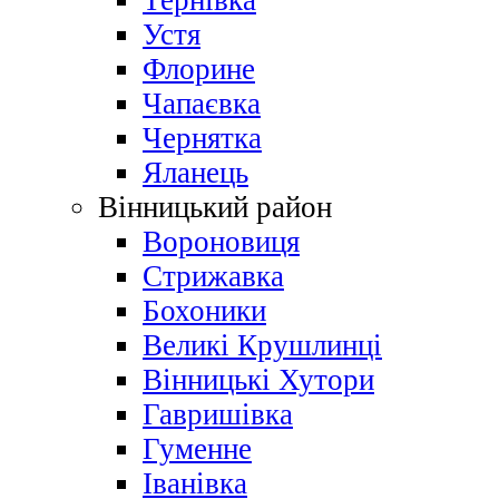
Тернівка
Устя
Флорине
Чапаєвка
Чернятка
Яланець
Вінницький район
Вороновиця
Стрижавка
Бохоники
Великі Крушлинці
Вінницькі Хутори
Гавришівка
Гуменне
Іванівка