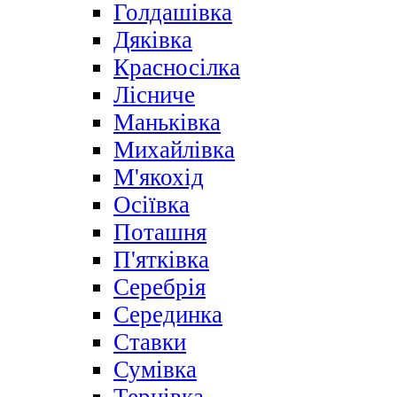
Голдашівка
Дяківка
Красносілка
Лісниче
Маньківка
Михайлівка
М'якохід
Осіївка
Поташня
П'ятківка
Серебрія
Серединка
Ставки
Сумівка