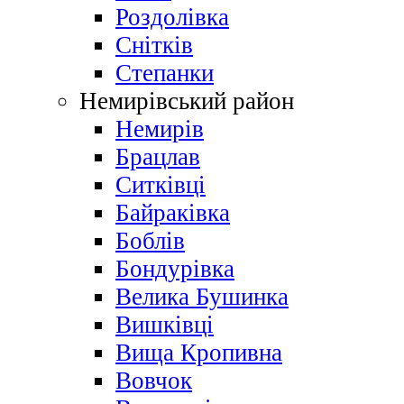
Роздолівка
Снітків
Степанки
Немирівський район
Немирів
Брацлав
Ситківці
Байраківка
Боблів
Бондурівка
Велика Бушинка
Вишківці
Вища Кропивна
Вовчок