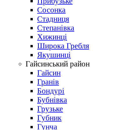
Прибузьке
Сосонка
Стадниця
Степанівка
Хижинці
Широка Гребля
Якушинці
Гайсинський район
Гайсин
Гранів
Бондурі
Бубнівка
Грузьке
Губник
Гунча