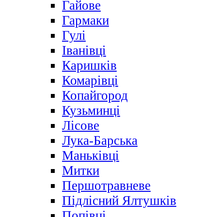
Гайове
Гармаки
Гулі
Іванівці
Каришків
Комарівці
Копайгород
Кузьминці
Лісове
Лука-Барська
Маньківці
Митки
Першотравневе
Підлісний Ялтушків
Попівці