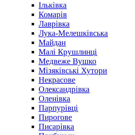
Ільківка
Комарів
Лаврівка
Лука-Мелешківська
Майдан
Малі Крушлинці
Медвеже Вушко
Мізяківські Хутори
Некрасове
Олександрівка
Оленівка
Парпурівці
Пирогове
Писарівка