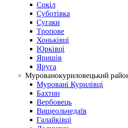
Сокіл
Суботівка
Сугаки
Тропове
Хоньківці
Юрківці
Яришів
Яруга
Мурованокуриловецький райо
Муровані Курилівці
Бахтин
Вербовець
Вищеольчедаїв
Галайківці