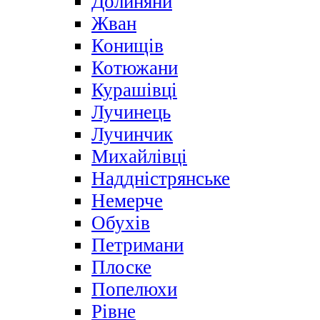
Долиняни
Жван
Конищів
Котюжани
Курашівці
Лучинець
Лучинчик
Михайлівці
Наддністрянське
Немерче
Обухів
Петримани
Плоске
Попелюхи
Рівне