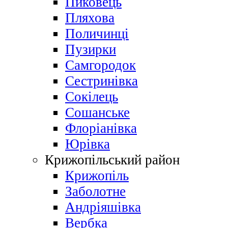
Пиковець
Пляхова
Поличинці
Пузирки
Самгородок
Сестринівка
Сокілець
Сошанське
Флоріанівка
Юрівка
Крижопільський район
Крижопіль
Заболотне
Андріяшівка
Вербка