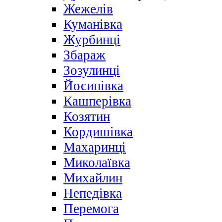
Жежелів
Куманівка
Журбинці
Збараж
Зозулинці
Йосипівка
Кашперівка
Козятин
Кордишівка
Махаринці
Миколаївка
Михайлин
Непедівка
Перемога