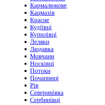
Кармалюкове
Кацмазів
Красне
Кудіївці
Курилівці
Леляки
Людавка
Мовчани
Носківці
Потоки
Почапинці
Рів
Северинівка
Сербинівці