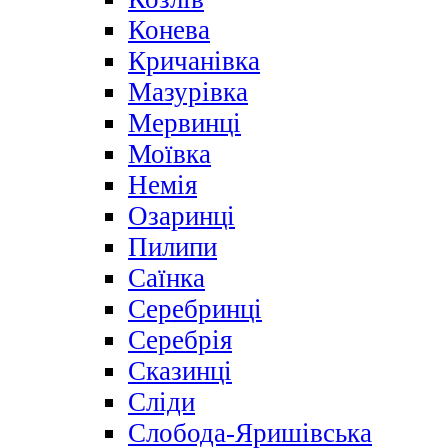
Конева
Кричанівка
Мазурівка
Мервинці
Моївка
Немія
Озаринці
Пилипи
Саїнка
Серебринці
Серебрія
Сказинці
Сліди
Слобода-Яришівська