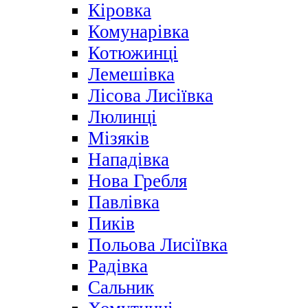
Кіровка
Комунарівка
Котюжинці
Лемешівка
Лісова Лисіївка
Люлинці
Мізяків
Нападівка
Нова Гребля
Павлівка
Пиків
Польова Лисіївка
Радівка
Сальник