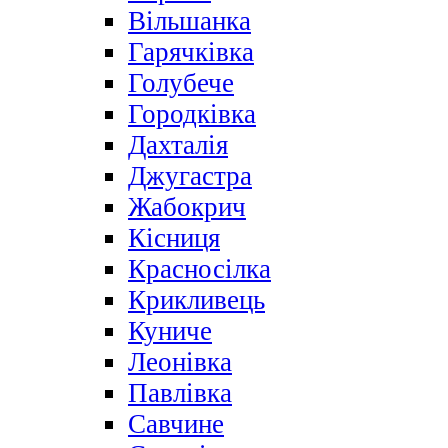
Вільшанка
Гарячківка
Голубече
Городківка
Дахталія
Джугастра
Жабокрич
Кісниця
Красносілка
Крикливець
Куниче
Леонівка
Павлівка
Савчине