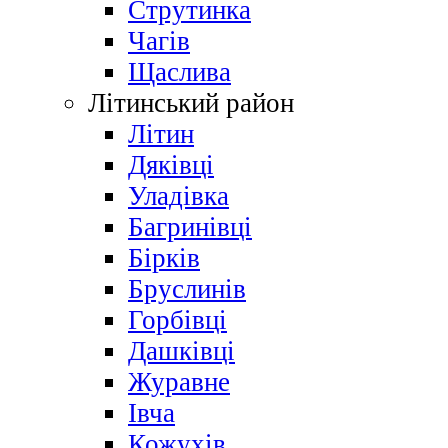
Струтинка
Чагів
Щаслива
Літинський район
Літин
Дяківці
Уладівка
Багринівці
Бірків
Бруслинів
Горбівці
Дашківці
Журавне
Івча
Кожухів