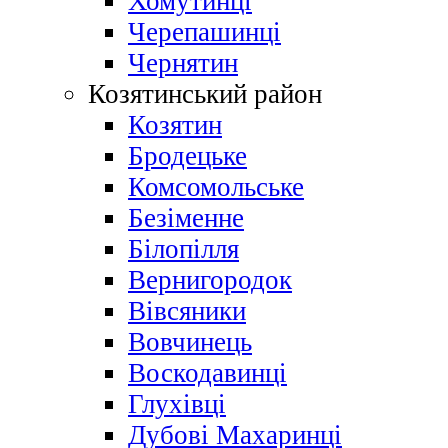
Хомутинці
Черепашинці
Чернятин
Козятинський район
Козятин
Бродецьке
Комсомольське
Безіменне
Білопілля
Вернигородок
Вівсяники
Вовчинець
Воскодавинці
Глухівці
Дубові Махаринці