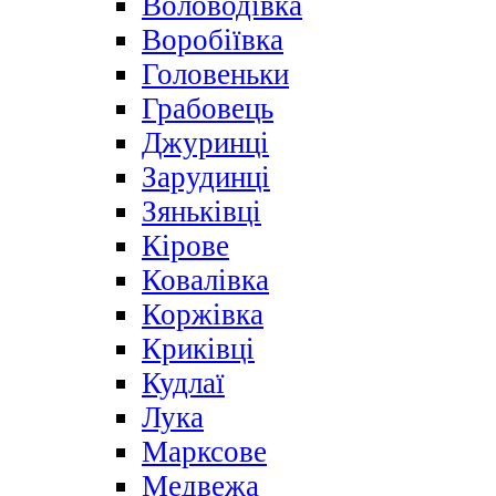
Воловодівка
Воробіївка
Головеньки
Грабовець
Джуринці
Зарудинці
Зяньківці
Кірове
Ковалівка
Коржівка
Криківці
Кудлаї
Лука
Марксове
Медвежа