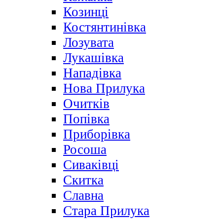
Козинці
Костянтинівка
Лозувата
Лукашівка
Нападівка
Нова Прилука
Очитків
Попівка
Приборівка
Росоша
Сиваківці
Скитка
Славна
Стара Прилука