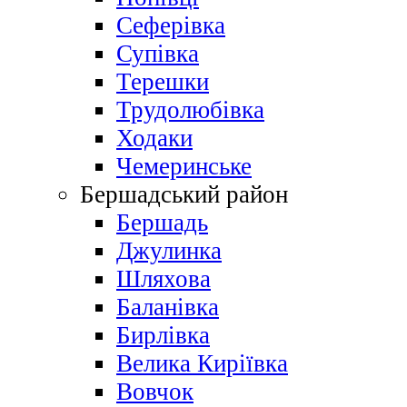
Сеферівка
Супівка
Терешки
Трудолюбівка
Ходаки
Чемеринське
Бершадський район
Бершадь
Джулинка
Шляхова
Баланівка
Бирлівка
Велика Киріївка
Вовчок