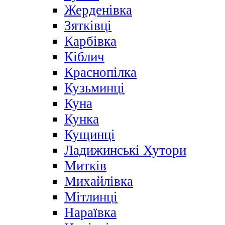
Жерденівка
Зятківці
Карбівка
Кіблич
Краснопілка
Кузьминці
Куна
Кунка
Кущинці
Ладижинські Хутори
Митків
Михайлівка
Мітлинці
Нараївка