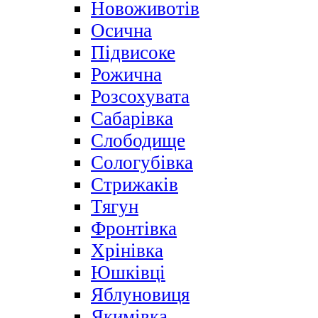
Новоживотів
Осична
Підвисоке
Рожична
Розсохувата
Сабарівка
Слободище
Сологубівка
Стрижаків
Тягун
Фронтівка
Хрінівка
Юшківці
Яблуновиця
Якимівка