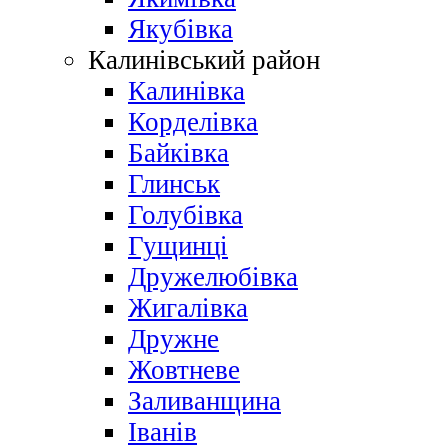
Якубівка
Калинівський район
Калинівка
Корделівка
Байківка
Глинськ
Голубівка
Гущинці
Дружелюбівка
Жигалівка
Дружне
Жовтневе
Заливанщина
Іванів