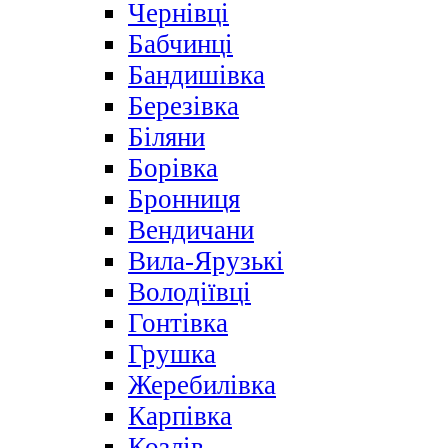
Чернівці
Бабчинці
Бандишівка
Березівка
Біляни
Борівка
Бронниця
Вендичани
Вила-Ярузькі
Володіївці
Гонтівка
Грушка
Жеребилівка
Карпівка
Козлів