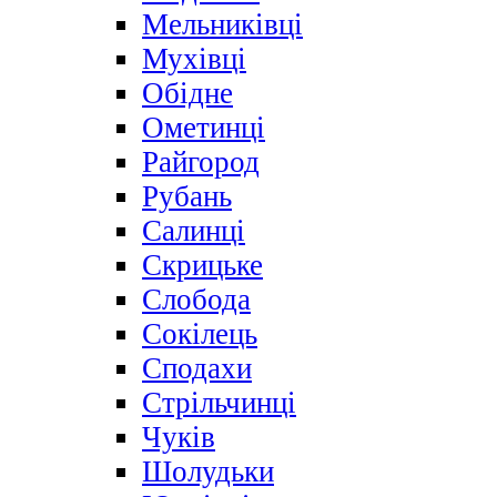
Мельниківці
Мухівці
Обідне
Ометинці
Райгород
Рубань
Салинці
Скрицьке
Слобода
Сокілець
Сподахи
Стрільчинці
Чуків
Шолудьки