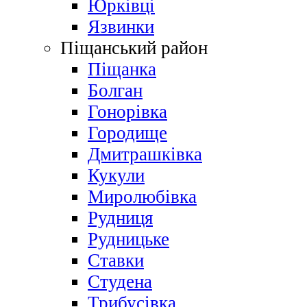
Юрківці
Язвинки
Піщанський район
Піщанка
Болган
Гонорівка
Городище
Дмитрашківка
Кукули
Миролюбівка
Рудниця
Рудницьке
Ставки
Студена
Трибусівка