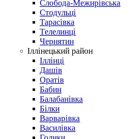
Слобода-Межирівська
Стодульці
Тарасівка
Телелинці
Чернятин
Іллінецький район
Іллінці
Дашів
Оратів
Бабин
Балабанівка
Білки
Варварівка
Василівка
Голики