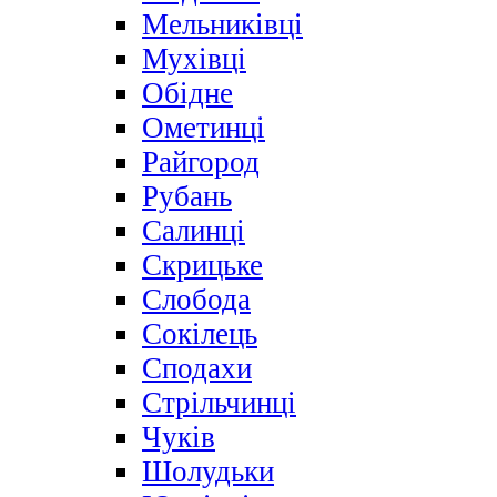
Мельниківці
Мухівці
Обідне
Ометинці
Райгород
Рубань
Салинці
Скрицьке
Слобода
Сокілець
Сподахи
Стрільчинці
Чуків
Шолудьки