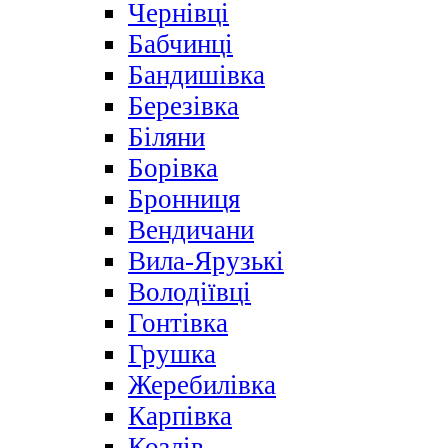
Чернівці
Бабчинці
Бандишівка
Березівка
Біляни
Борівка
Бронниця
Вендичани
Вила-Ярузькі
Володіївці
Гонтівка
Грушка
Жеребилівка
Карпівка
Козлів