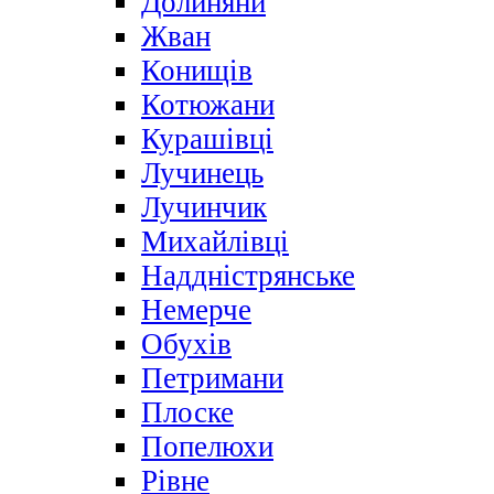
Долиняни
Жван
Конищів
Котюжани
Курашівці
Лучинець
Лучинчик
Михайлівці
Наддністрянське
Немерче
Обухів
Петримани
Плоске
Попелюхи
Рівне