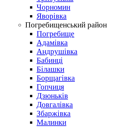
Чорномин
Яворівка
Погребищенський район
Погребище
Адамівка
Андрушівка
Бабинці
Білашки
Борщагівка
Гопчиця
Дзюньків
Довгалівка
Збаржівка
Малинки