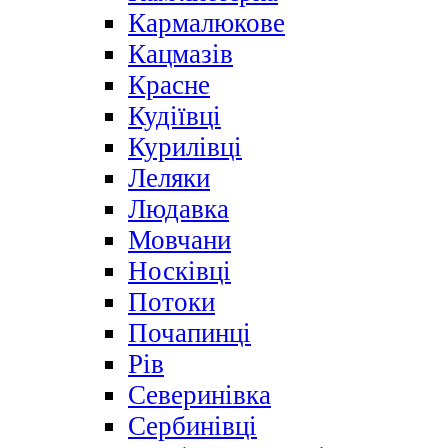
Кармалюкове
Кацмазів
Красне
Кудіївці
Курилівці
Леляки
Людавка
Мовчани
Носківці
Потоки
Почапинці
Рів
Северинівка
Сербинівці