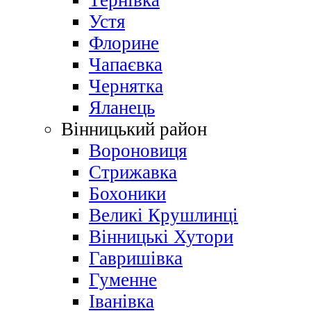
Тернівка
Устя
Флорине
Чапаєвка
Чернятка
Яланець
Вінницький район
Вороновиця
Стрижавка
Бохоники
Великі Крушлинці
Вінницькі Хутори
Гавришівка
Гуменне
Іванівка