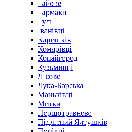
Гайове
Гармаки
Гулі
Іванівці
Каришків
Комарівці
Копайгород
Кузьминці
Лісове
Лука-Барська
Маньківці
Митки
Першотравневе
Підлісний Ялтушків
Попівці