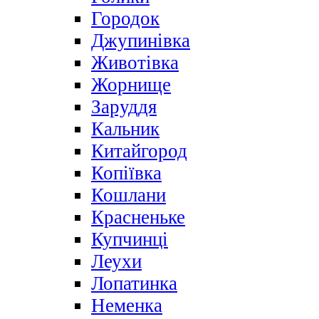
Городок
Джупинівка
Животівка
Жорнище
Заруддя
Кальник
Китайгород
Копіївка
Кошлани
Красненьке
Купчинці
Леухи
Лопатинка
Неменка