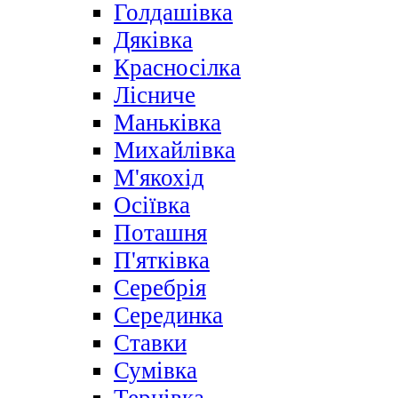
Голдашівка
Дяківка
Красносілка
Лісниче
Маньківка
Михайлівка
М'якохід
Осіївка
Поташня
П'ятківка
Серебрія
Серединка
Ставки
Сумівка