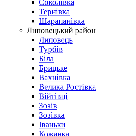
Соколівка
Тернівка
Шарапанівка
Липовецький район
Липовець
Турбів
Біла
Брицьке
Вахнівка
Велика Ростівка
Війтівці
Зозів
Зозівка
Іваньки
Кожанка