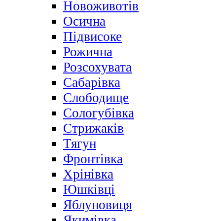
Новоживотів
Осична
Підвисоке
Рожична
Розсохувата
Сабарівка
Слободище
Сологубівка
Стрижаків
Тягун
Фронтівка
Хрінівка
Юшківці
Яблуновиця
Якимівка