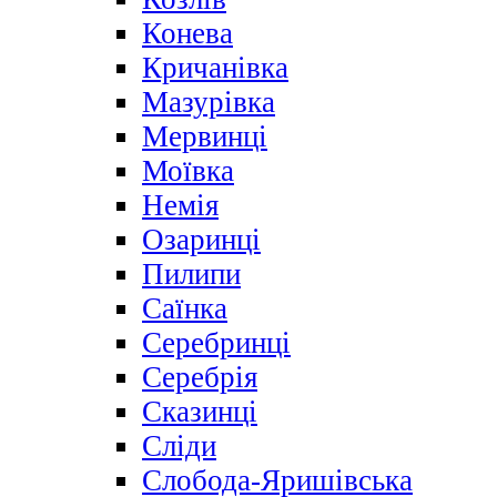
Конева
Кричанівка
Мазурівка
Мервинці
Моївка
Немія
Озаринці
Пилипи
Саїнка
Серебринці
Серебрія
Сказинці
Сліди
Слобода-Яришівська