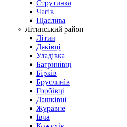
Струтинка
Чагів
Щаслива
Літинський район
Літин
Дяківці
Уладівка
Багринівці
Бірків
Бруслинів
Горбівці
Дашківці
Журавне
Івча
Кожухів