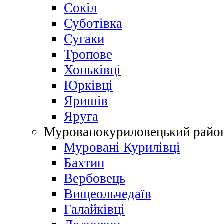
Сокіл
Суботівка
Сугаки
Тропове
Хоньківці
Юрківці
Яришів
Яруга
Мурованокуриловецький райо
Муровані Курилівці
Бахтин
Вербовець
Вищеольчедаїв
Галайківці