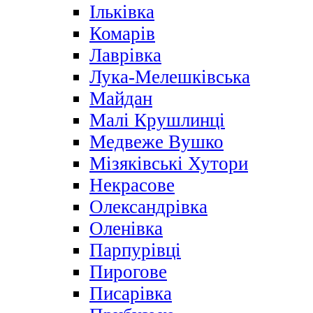
Ільківка
Комарів
Лаврівка
Лука-Мелешківська
Майдан
Малі Крушлинці
Медвеже Вушко
Мізяківські Хутори
Некрасове
Олександрівка
Оленівка
Парпурівці
Пирогове
Писарівка