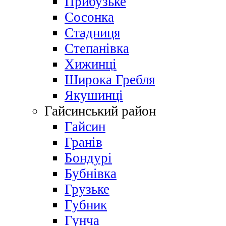
Прибузьке
Сосонка
Стадниця
Степанівка
Хижинці
Широка Гребля
Якушинці
Гайсинський район
Гайсин
Гранів
Бондурі
Бубнівка
Грузьке
Губник
Гунча