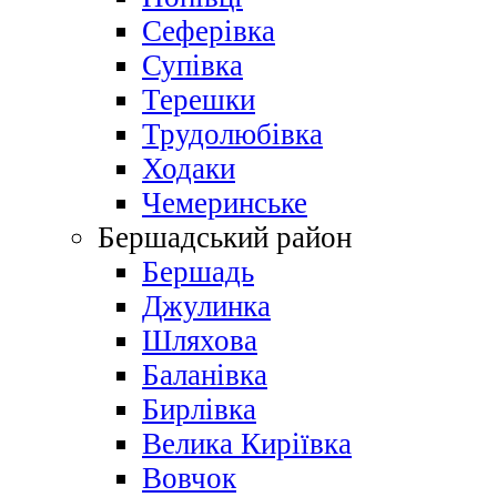
Сеферівка
Супівка
Терешки
Трудолюбівка
Ходаки
Чемеринське
Бершадський район
Бершадь
Джулинка
Шляхова
Баланівка
Бирлівка
Велика Киріївка
Вовчок