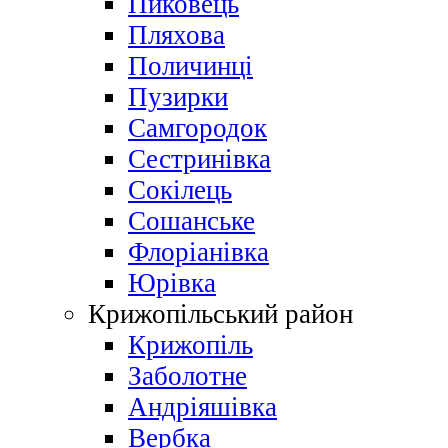
Пиковець
Пляхова
Поличинці
Пузирки
Самгородок
Сестринівка
Сокілець
Сошанське
Флоріанівка
Юрівка
Крижопільський район
Крижопіль
Заболотне
Андріяшівка
Вербка