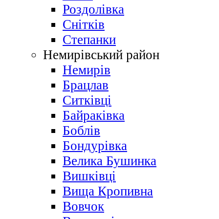
Роздолівка
Снітків
Степанки
Немирівський район
Немирів
Брацлав
Ситківці
Байраківка
Боблів
Бондурівка
Велика Бушинка
Вишківці
Вища Кропивна
Вовчок