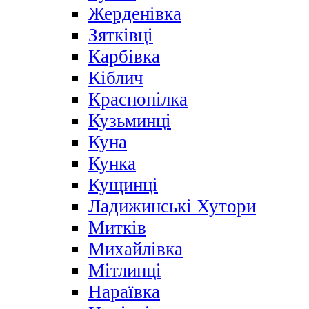
Жерденівка
Зятківці
Карбівка
Кіблич
Краснопілка
Кузьминці
Куна
Кунка
Кущинці
Ладижинські Хутори
Митків
Михайлівка
Мітлинці
Нараївка