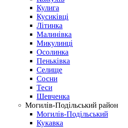
Кулига
Кусиківці
Літинка
Малинівка
Микулинці
Осолинка
Пеньківка
Селище
Сосни
Теси
Шевченка
Могилів-Подільський район
Могилів-Подільський
Кукавка