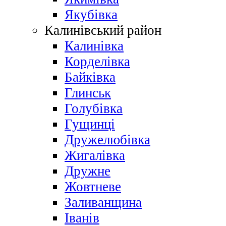
Якубівка
Калинівський район
Калинівка
Корделівка
Байківка
Глинськ
Голубівка
Гущинці
Дружелюбівка
Жигалівка
Дружне
Жовтневе
Заливанщина
Іванів