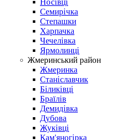
Носівці
Семирічка
Степашки
Харпачка
Чечелівка
Ярмолинці
Жмеринський район
Жмеринка
Станіславчик
Біликівці
Браїлів
Демидівка
Дубова
Жуківці
Кам'яногірка