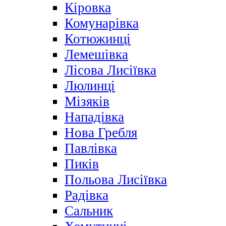
Кіровка
Комунарівка
Котюжинці
Лемешівка
Лісова Лисіївка
Люлинці
Мізяків
Нападівка
Нова Гребля
Павлівка
Пиків
Польова Лисіївка
Радівка
Сальник