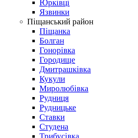
Юрківці
Язвинки
Піщанський район
Піщанка
Болган
Гонорівка
Городище
Дмитрашківка
Кукули
Миролюбівка
Рудниця
Рудницьке
Ставки
Студена
Трибусівка