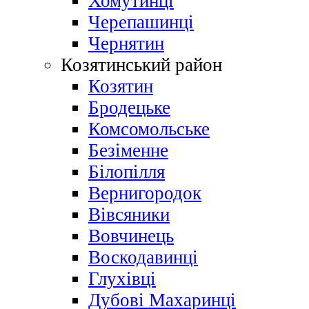
Хомутинці
Черепашинці
Чернятин
Козятинський район
Козятин
Бродецьке
Комсомольське
Безіменне
Білопілля
Вернигородок
Вівсяники
Вовчинець
Воскодавинці
Глухівці
Дубові Махаринці