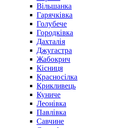
Вільшанка
Гарячківка
Голубече
Городківка
Дахталія
Джугастра
Жабокрич
Кісниця
Красносілка
Крикливець
Куниче
Леонівка
Павлівка
Савчине