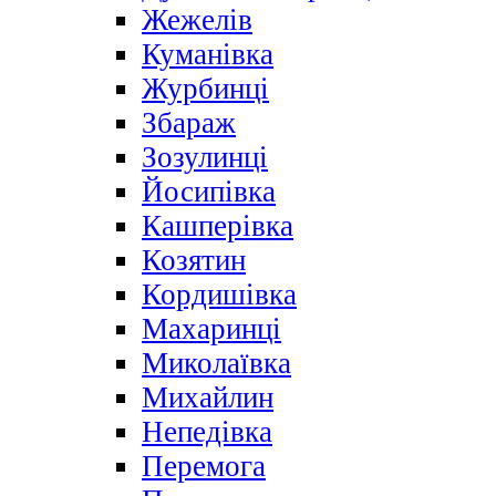
Жежелів
Куманівка
Журбинці
Збараж
Зозулинці
Йосипівка
Кашперівка
Козятин
Кордишівка
Махаринці
Миколаївка
Михайлин
Непедівка
Перемога