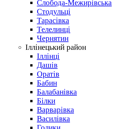
Слобода-Межирівська
Стодульці
Тарасівка
Телелинці
Чернятин
Іллінецький район
Іллінці
Дашів
Оратів
Бабин
Балабанівка
Білки
Варварівка
Василівка
Голики