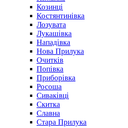
Козинці
Костянтинівка
Лозувата
Лукашівка
Нападівка
Нова Прилука
Очитків
Попівка
Приборівка
Росоша
Сиваківці
Скитка
Славна
Стара Прилука