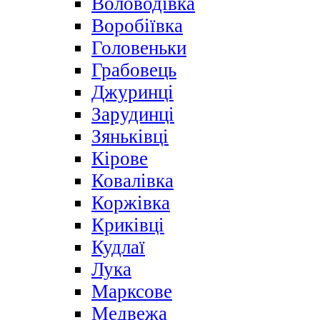
Воловодівка
Воробіївка
Головеньки
Грабовець
Джуринці
Зарудинці
Зяньківці
Кірове
Ковалівка
Коржівка
Криківці
Кудлаї
Лука
Марксове
Медвежа