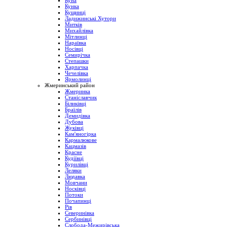
Куна
Кунка
Кущинці
Ладижинські Хутори
Митків
Михайлівка
Мітлинці
Нараївка
Носівці
Семирічка
Степашки
Харпачка
Чечелівка
Ярмолинці
Жмеринський район
Жмеринка
Станіславчик
Біликівці
Браїлів
Демидівка
Дубова
Жуківці
Кам'яногірка
Кармалюкове
Кацмазів
Красне
Кудіївці
Курилівці
Леляки
Людавка
Мовчани
Носківці
Потоки
Почапинці
Рів
Северинівка
Сербинівці
Слобода-Межирівська