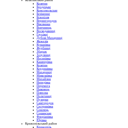
Козятинський район
Козятин
Бродецьке
Комсомольське
Безіменне
Білопілля
Вернигородок
Вівсяники
Вовчинець
Воскодавинці
Глухівці
Дубові Махаринці
Жежелів
Куманівка
Журбинці
Збараж
Зозулинці
Йосипівка
Кашперівка
Козятин
Кордишівка
Махаринці
Миколаївка
Михайлин
Непедівка
Перемога
Пиковець
Пляхова
Поличинці
Пузирки
Самгородок
Сестринівка
Сокілець
Сошанське
Флоріанівка
Юрівка
Крижопільський район
Крижопіль