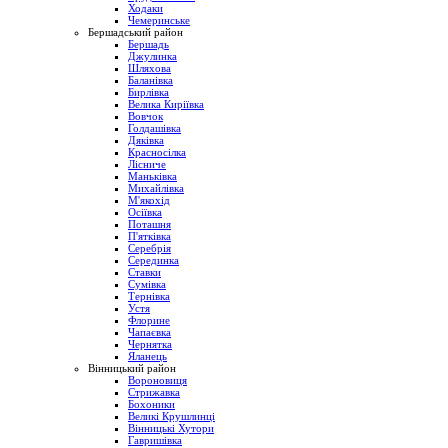
Ходаки
Чемеринське
Бершадський район
Бершадь
Джулинка
Шляхова
Баланівка
Бирлівка
Велика Киріївка
Вовчок
Голдашівка
Дяківка
Красносілка
Лісниче
Маньківка
Михайлівка
М'якохід
Осіївка
Поташня
П'ятківка
Серебрія
Серединка
Ставки
Сумівка
Тернівка
Устя
Флорине
Чапаєвка
Чернятка
Яланець
Вінницький район
Вороновиця
Стрижавка
Бохоники
Великі Крушлинці
Вінницькі Хутори
Гавришівка