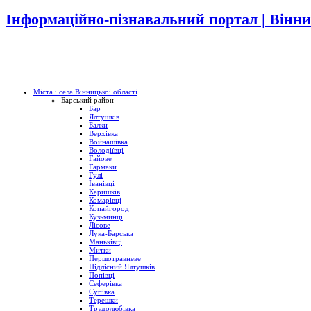
Інформаційно-пізнавальний портал | Вінни
Міста і села Вінницької області
Барський район
Бар
Ялтушків
Балки
Верхівка
Войнашівка
Володіївці
Гайове
Гармаки
Гулі
Іванівці
Каришків
Комарівці
Копайгород
Кузьминці
Лісове
Лука-Барська
Маньківці
Митки
Першотравневе
Підлісний Ялтушків
Попівці
Сеферівка
Супівка
Терешки
Трудолюбівка