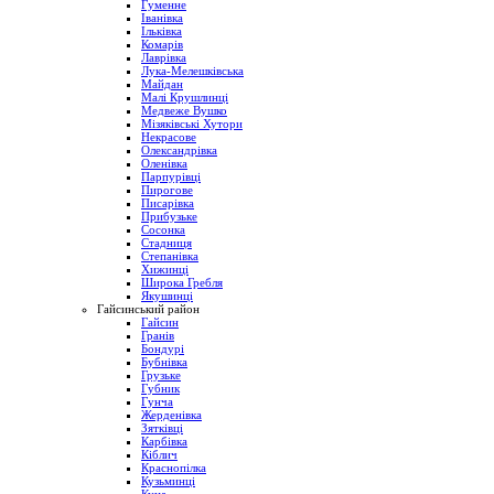
Гуменне
Іванівка
Ільківка
Комарів
Лаврівка
Лука-Мелешківська
Майдан
Малі Крушлинці
Медвеже Вушко
Мізяківські Хутори
Некрасове
Олександрівка
Оленівка
Парпурівці
Пирогове
Писарівка
Прибузьке
Сосонка
Стадниця
Степанівка
Хижинці
Широка Гребля
Якушинці
Гайсинський район
Гайсин
Гранів
Бондурі
Бубнівка
Грузьке
Губник
Гунча
Жерденівка
Зятківці
Карбівка
Кіблич
Краснопілка
Кузьминці