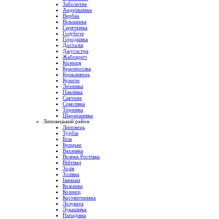
Заболотне
Андріяшівка
Вербка
Вільшанка
Гарячківка
Голубече
Городківка
Дахталія
Джугастра
Жабокрич
Кісниця
Красносілка
Крикливець
Куниче
Леонівка
Павлівка
Савчине
Соколівка
Тернівка
Шарапанівка
Липовецький район
Липовець
Турбів
Біла
Брицьке
Вахнівка
Велика Ростівка
Війтівці
Зозів
Зозівка
Іваньки
Кожанка
Козинці
Костянтинівка
Лозувата
Лукашівка
Нападівка