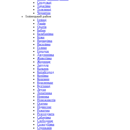
Стодульці
Тарасівка
Телелинці
Чернятин
Іллінецький район
Іллінці
Дашів
Оратів
Бабин
Балабанівка
Білки
Варварівка
Василівка
Голики
Городок
Джупинівка
Животівка
Жорнище
Заруддя
Кальник
Китайгород
Копіївка
Кошлани
Красненьке
Купчинці
Леухи
Лопатинка
Неменка
Новоживотів
Осична
Підвисоке
Рожична
Розсохувата
Сабарівка
Слободище
Сологубівка
Стрижаків