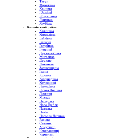
Тягун
Фронтівка
Хрінівка
Юшківці
Яблуновиця
Якимівка
Якубівка
Калинівський район
Калинівка
Корделівка
Байківка
Глинськ
Голубівка
Гущинці
Дружелюбівка
Жигалівка
Дружне
Жовтневе
Заливанщина
Іванів
Кіровка
Комунарівка
Котюжинці
Лемешівка
Лісова Лисіївка
Люлинці
Мізяків
Нападівка
Нова Гребля
Павлівка
Пиків
Польова Лисіївка
Радівка
Сальник
Хомутинці
Черепашинці
Чернятин