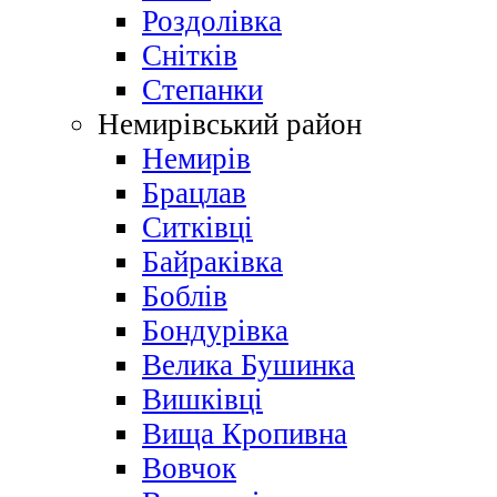
Роздолівка
Снітків
Степанки
Немирівський район
Немирів
Брацлав
Ситківці
Байраківка
Боблів
Бондурівка
Велика Бушинка
Вишківці
Вища Кропивна
Вовчок