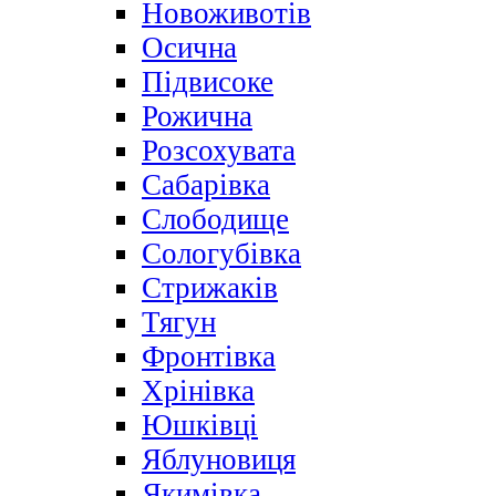
Новоживотів
Осична
Підвисоке
Рожична
Розсохувата
Сабарівка
Слободище
Сологубівка
Стрижаків
Тягун
Фронтівка
Хрінівка
Юшківці
Яблуновиця
Якимівка