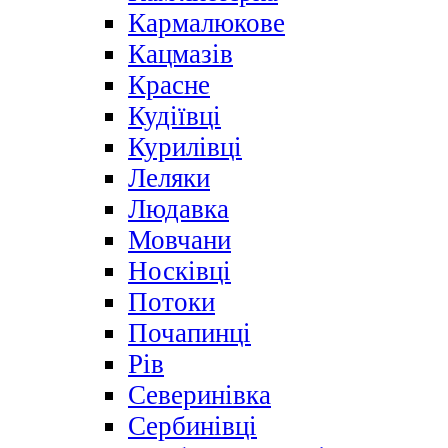
Кармалюкове
Кацмазів
Красне
Кудіївці
Курилівці
Леляки
Людавка
Мовчани
Носківці
Потоки
Почапинці
Рів
Северинівка
Сербинівці