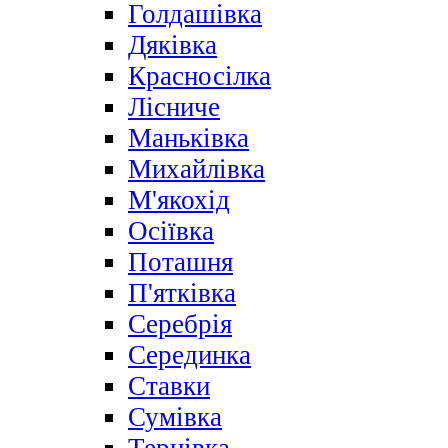
Голдашівка
Дяківка
Красносілка
Лісниче
Маньківка
Михайлівка
М'якохід
Осіївка
Поташня
П'ятківка
Серебрія
Серединка
Ставки
Сумівка