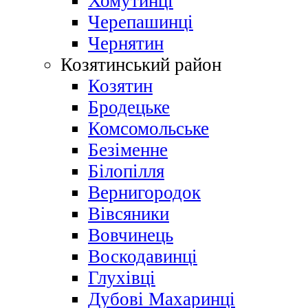
Хомутинці
Черепашинці
Чернятин
Козятинський район
Козятин
Бродецьке
Комсомольське
Безіменне
Білопілля
Вернигородок
Вівсяники
Вовчинець
Воскодавинці
Глухівці
Дубові Махаринці