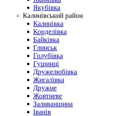
Якубівка
Калинівський район
Калинівка
Корделівка
Байківка
Глинськ
Голубівка
Гущинці
Дружелюбівка
Жигалівка
Дружне
Жовтневе
Заливанщина
Іванів