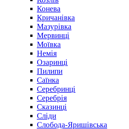
Конева
Кричанівка
Мазурівка
Мервинці
Моївка
Немія
Озаринці
Пилипи
Саїнка
Серебринці
Серебрія
Сказинці
Сліди
Слобода-Яришівська