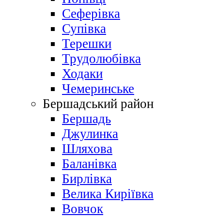
Сеферівка
Супівка
Терешки
Трудолюбівка
Ходаки
Чемеринське
Бершадський район
Бершадь
Джулинка
Шляхова
Баланівка
Бирлівка
Велика Киріївка
Вовчок