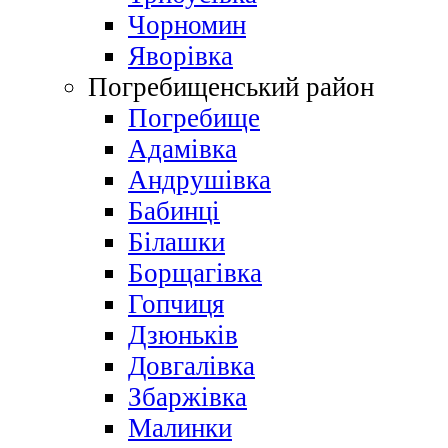
Чорномин
Яворівка
Погребищенський район
Погребище
Адамівка
Андрушівка
Бабинці
Білашки
Борщагівка
Гопчиця
Дзюньків
Довгалівка
Збаржівка
Малинки