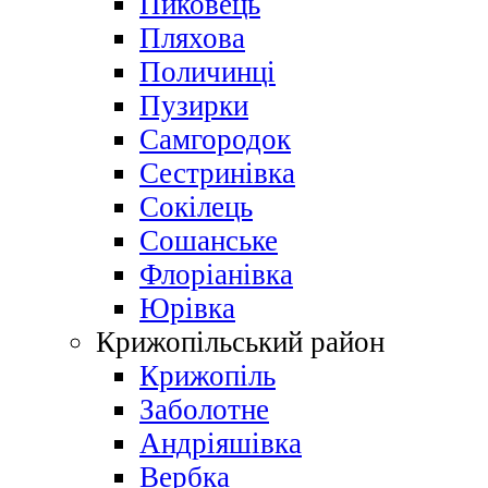
Пиковець
Пляхова
Поличинці
Пузирки
Самгородок
Сестринівка
Сокілець
Сошанське
Флоріанівка
Юрівка
Крижопільський район
Крижопіль
Заболотне
Андріяшівка
Вербка