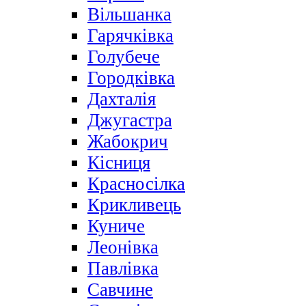
Вільшанка
Гарячківка
Голубече
Городківка
Дахталія
Джугастра
Жабокрич
Кісниця
Красносілка
Крикливець
Куниче
Леонівка
Павлівка
Савчине