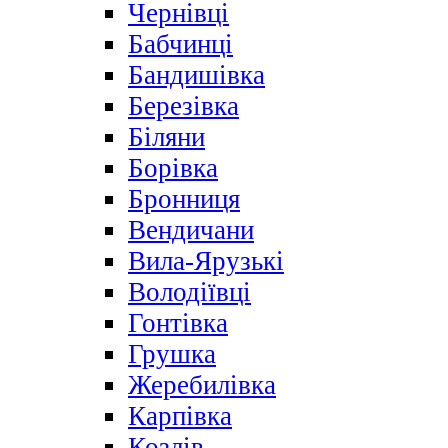
Чернівці
Бабчинці
Бандишівка
Березівка
Біляни
Борівка
Бронниця
Вендичани
Вила-Ярузькі
Володіївці
Гонтівка
Грушка
Жеребилівка
Карпівка
Козлів