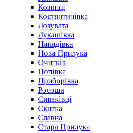
Козинці
Костянтинівка
Лозувата
Лукашівка
Нападівка
Нова Прилука
Очитків
Попівка
Приборівка
Росоша
Сиваківці
Скитка
Славна
Стара Прилука