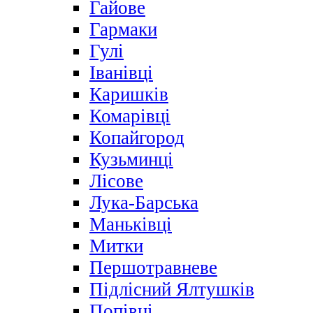
Гайове
Гармаки
Гулі
Іванівці
Каришків
Комарівці
Копайгород
Кузьминці
Лісове
Лука-Барська
Маньківці
Митки
Першотравневе
Підлісний Ялтушків
Попівці