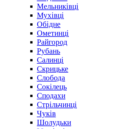
Мельниківці
Мухівці
Обідне
Ометинці
Райгород
Рубань
Салинці
Скрицьке
Слобода
Сокілець
Сподахи
Стрільчинці
Чуків
Шолудьки