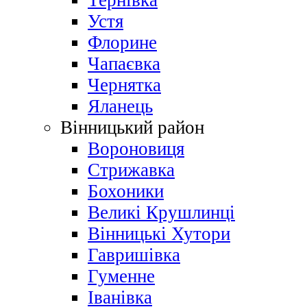
Тернівка
Устя
Флорине
Чапаєвка
Чернятка
Яланець
Вінницький район
Вороновиця
Стрижавка
Бохоники
Великі Крушлинці
Вінницькі Хутори
Гавришівка
Гуменне
Іванівка