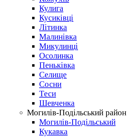
Кулига
Кусиківці
Літинка
Малинівка
Микулинці
Осолинка
Пеньківка
Селище
Сосни
Теси
Шевченка
Могилів-Подільський район
Могилів-Подільський
Кукавка