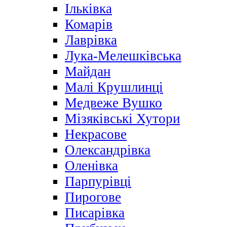
Ільківка
Комарів
Лаврівка
Лука-Мелешківська
Майдан
Малі Крушлинці
Медвеже Вушко
Мізяківські Хутори
Некрасове
Олександрівка
Оленівка
Парпурівці
Пирогове
Писарівка