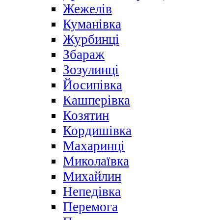
Жежелів
Куманівка
Журбинці
Збараж
Зозулинці
Йосипівка
Кашперівка
Козятин
Кордишівка
Махаринці
Миколаївка
Михайлин
Непедівка
Перемога