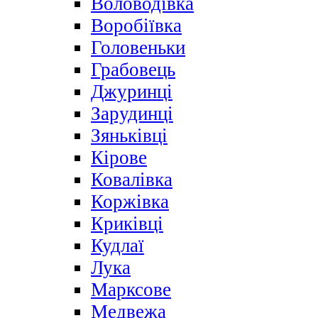
Воловодівка
Воробіївка
Головеньки
Грабовець
Джуринці
Зарудинці
Зяньківці
Кірове
Ковалівка
Коржівка
Криківці
Кудлаї
Лука
Марксове
Медвежа