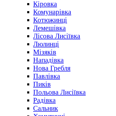
Кіровка
Комунарівка
Котюжинці
Лемешівка
Лісова Лисіївка
Люлинці
Мізяків
Нападівка
Нова Гребля
Павлівка
Пиків
Польова Лисіївка
Радівка
Сальник