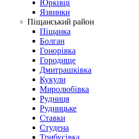
Юрківці
Язвинки
Піщанський район
Піщанка
Болган
Гонорівка
Городище
Дмитрашківка
Кукули
Миролюбівка
Рудниця
Рудницьке
Ставки
Студена
Трибусівка