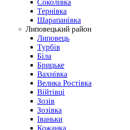
Соколівка
Тернівка
Шарапанівка
Липовецький район
Липовець
Турбів
Біла
Брицьке
Вахнівка
Велика Ростівка
Війтівці
Зозів
Зозівка
Іваньки
Кожанка