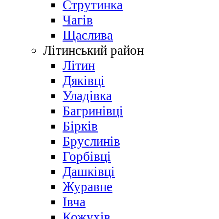
Струтинка
Чагів
Щаслива
Літинський район
Літин
Дяківці
Уладівка
Багринівці
Бірків
Бруслинів
Горбівці
Дашківці
Журавне
Івча
Кожухів