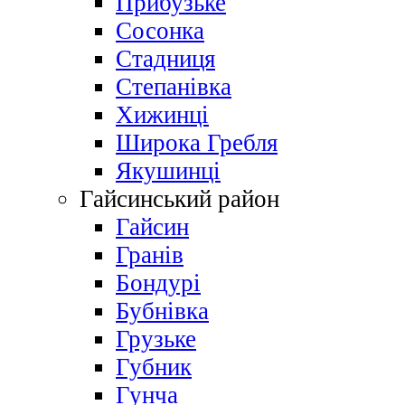
Прибузьке
Сосонка
Стадниця
Степанівка
Хижинці
Широка Гребля
Якушинці
Гайсинський район
Гайсин
Гранів
Бондурі
Бубнівка
Грузьке
Губник
Гунча