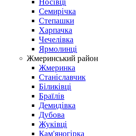
Носівці
Семирічка
Степашки
Харпачка
Чечелівка
Ярмолинці
Жмеринський район
Жмеринка
Станіславчик
Біликівці
Браїлів
Демидівка
Дубова
Жуківці
Кам'яногірка