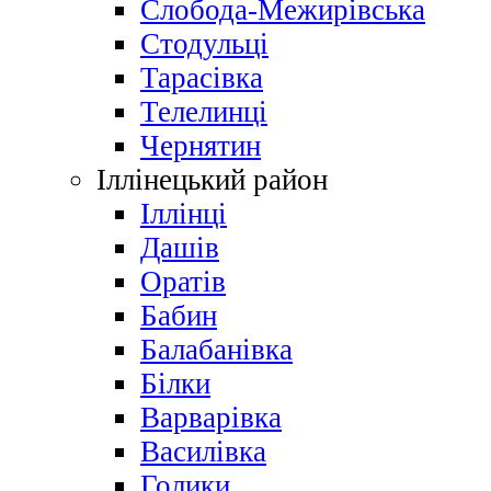
Слобода-Межирівська
Стодульці
Тарасівка
Телелинці
Чернятин
Іллінецький район
Іллінці
Дашів
Оратів
Бабин
Балабанівка
Білки
Варварівка
Василівка
Голики