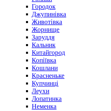
Городок
Джупинівка
Животівка
Жорнище
Заруддя
Кальник
Китайгород
Копіївка
Кошлани
Красненьке
Купчинці
Леухи
Лопатинка
Неменка