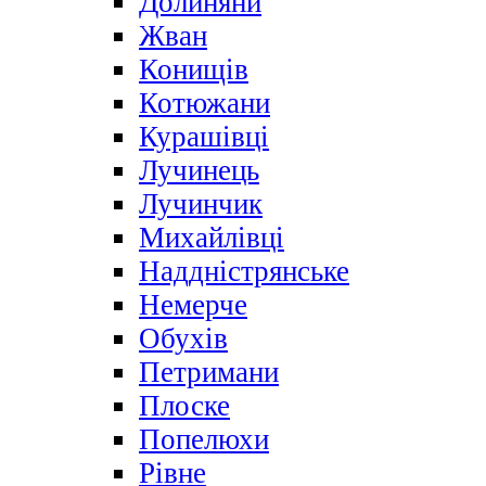
Долиняни
Жван
Конищів
Котюжани
Курашівці
Лучинець
Лучинчик
Михайлівці
Наддністрянське
Немерче
Обухів
Петримани
Плоске
Попелюхи
Рівне