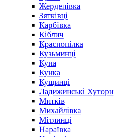
Жерденівка
Зятківці
Карбівка
Кіблич
Краснопілка
Кузьминці
Куна
Кунка
Кущинці
Ладижинські Хутори
Митків
Михайлівка
Мітлинці
Нараївка