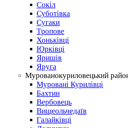
Сокіл
Суботівка
Сугаки
Тропове
Хоньківці
Юрківці
Яришів
Яруга
Мурованокуриловецький райо
Муровані Курилівці
Бахтин
Вербовець
Вищеольчедаїв
Галайківці