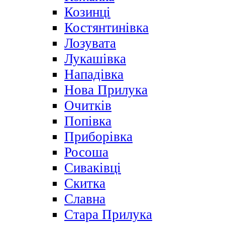
Козинці
Костянтинівка
Лозувата
Лукашівка
Нападівка
Нова Прилука
Очитків
Попівка
Приборівка
Росоша
Сиваківці
Скитка
Славна
Стара Прилука