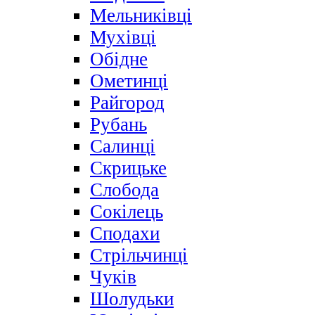
Мельниківці
Мухівці
Обідне
Ометинці
Райгород
Рубань
Салинці
Скрицьке
Слобода
Сокілець
Сподахи
Стрільчинці
Чуків
Шолудьки