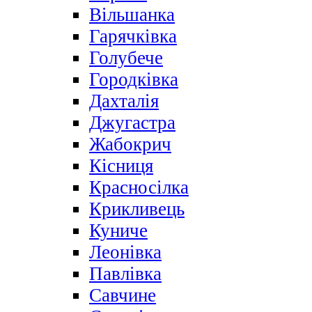
Вільшанка
Гарячківка
Голубече
Городківка
Дахталія
Джугастра
Жабокрич
Кісниця
Красносілка
Крикливець
Куниче
Леонівка
Павлівка
Савчине