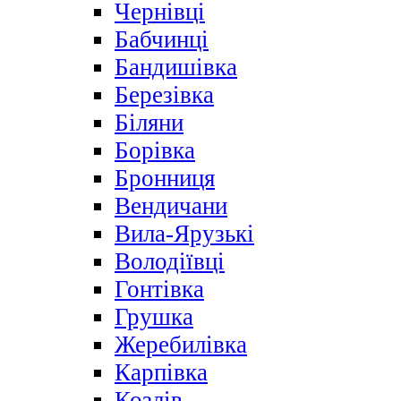
Чернівці
Бабчинці
Бандишівка
Березівка
Біляни
Борівка
Бронниця
Вендичани
Вила-Ярузькі
Володіївці
Гонтівка
Грушка
Жеребилівка
Карпівка
Козлів