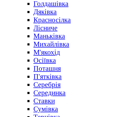
Голдашівка
Дяківка
Красносілка
Лісниче
Маньківка
Михайлівка
М'якохід
Осіївка
Поташня
П'ятківка
Серебрія
Серединка
Ставки
Сумівка