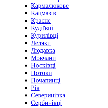
Кармалюкове
Кацмазів
Красне
Кудіївці
Курилівці
Леляки
Людавка
Мовчани
Носківці
Потоки
Почапинці
Рів
Северинівка
Сербинівці