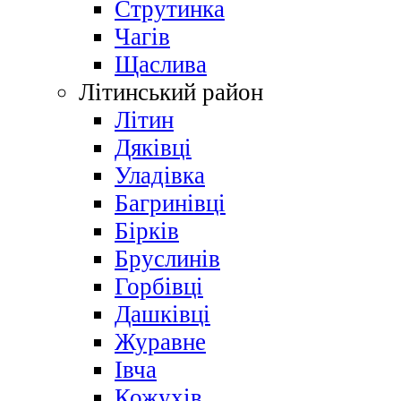
Струтинка
Чагів
Щаслива
Літинський район
Літин
Дяківці
Уладівка
Багринівці
Бірків
Бруслинів
Горбівці
Дашківці
Журавне
Івча
Кожухів