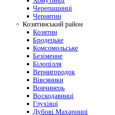
Хомутинці
Черепашинці
Чернятин
Козятинський район
Козятин
Бродецьке
Комсомольське
Безіменне
Білопілля
Вернигородок
Вівсяники
Вовчинець
Воскодавинці
Глухівці
Дубові Махаринці