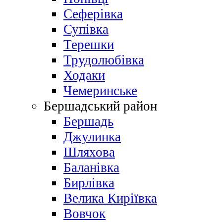
Сеферівка
Супівка
Терешки
Трудолюбівка
Ходаки
Чемеринське
Бершадський район
Бершадь
Джулинка
Шляхова
Баланівка
Бирлівка
Велика Киріївка
Вовчок