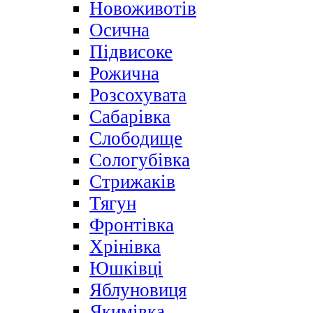
Новоживотів
Осична
Підвисоке
Рожична
Розсохувата
Сабарівка
Слободище
Сологубівка
Стрижаків
Тягун
Фронтівка
Хрінівка
Юшківці
Яблуновиця
Якимівка