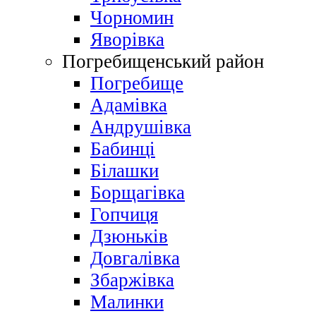
Чорномин
Яворівка
Погребищенський район
Погребище
Адамівка
Андрушівка
Бабинці
Білашки
Борщагівка
Гопчиця
Дзюньків
Довгалівка
Збаржівка
Малинки