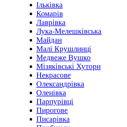
Ільківка
Комарів
Лаврівка
Лука-Мелешківська
Майдан
Малі Крушлинці
Медвеже Вушко
Мізяківські Хутори
Некрасове
Олександрівка
Оленівка
Парпурівці
Пирогове
Писарівка