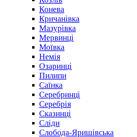
Конева
Кричанівка
Мазурівка
Мервинці
Моївка
Немія
Озаринці
Пилипи
Саїнка
Серебринці
Серебрія
Сказинці
Сліди
Слобода-Яришівська