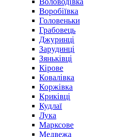
Воловодівка
Воробіївка
Головеньки
Грабовець
Джуринці
Зарудинці
Зяньківці
Кірове
Ковалівка
Коржівка
Криківці
Кудлаї
Лука
Марксове
Медвежа