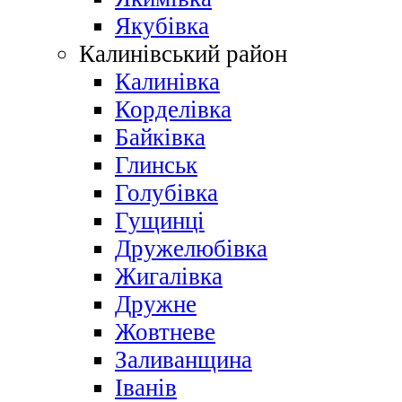
Якубівка
Калинівський район
Калинівка
Корделівка
Байківка
Глинськ
Голубівка
Гущинці
Дружелюбівка
Жигалівка
Дружне
Жовтневе
Заливанщина
Іванів