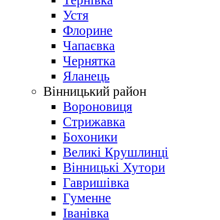
Тернівка
Устя
Флорине
Чапаєвка
Чернятка
Яланець
Вінницький район
Вороновиця
Стрижавка
Бохоники
Великі Крушлинці
Вінницькі Хутори
Гавришівка
Гуменне
Іванівка