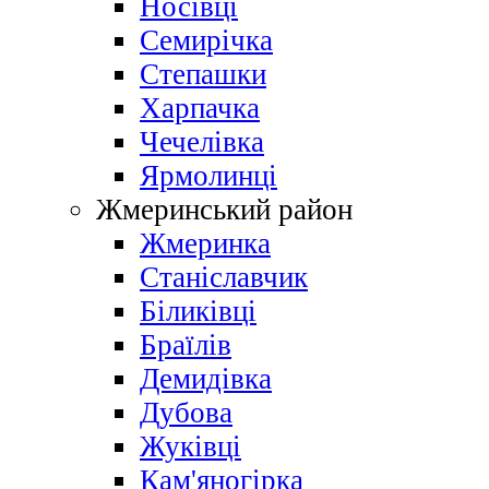
Носівці
Семирічка
Степашки
Харпачка
Чечелівка
Ярмолинці
Жмеринський район
Жмеринка
Станіславчик
Біликівці
Браїлів
Демидівка
Дубова
Жуківці
Кам'яногірка