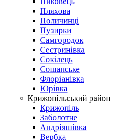
Пиковець
Пляхова
Поличинці
Пузирки
Самгородок
Сестринівка
Сокілець
Сошанське
Флоріанівка
Юрівка
Крижопільський район
Крижопіль
Заболотне
Андріяшівка
Вербка