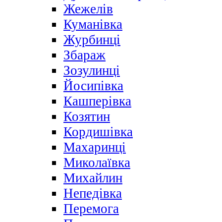
Жежелів
Куманівка
Журбинці
Збараж
Зозулинці
Йосипівка
Кашперівка
Козятин
Кордишівка
Махаринці
Миколаївка
Михайлин
Непедівка
Перемога