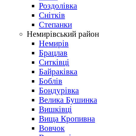
Роздолівка
Снітків
Степанки
Немирівський район
Немирів
Брацлав
Ситківці
Байраківка
Боблів
Бондурівка
Велика Бушинка
Вишківці
Вища Кропивна
Вовчок