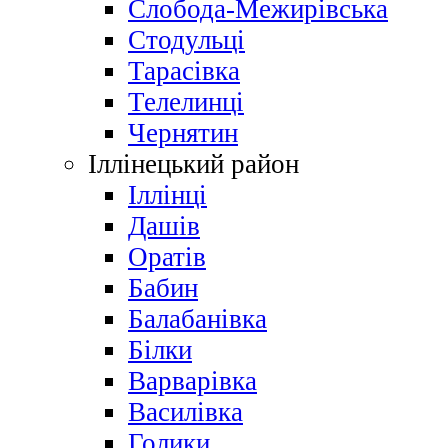
Слобода-Межирівська
Стодульці
Тарасівка
Телелинці
Чернятин
Іллінецький район
Іллінці
Дашів
Оратів
Бабин
Балабанівка
Білки
Варварівка
Василівка
Голики