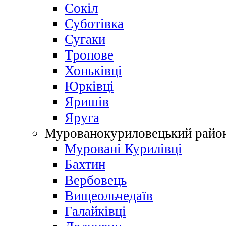
Сокіл
Суботівка
Сугаки
Тропове
Хоньківці
Юрківці
Яришів
Яруга
Мурованокуриловецький райо
Муровані Курилівці
Бахтин
Вербовець
Вищеольчедаїв
Галайківці