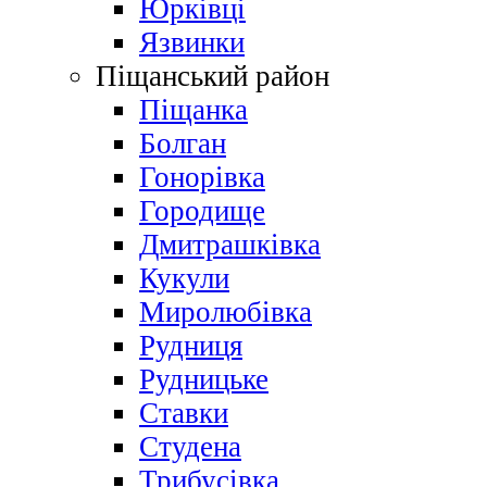
Юрківці
Язвинки
Піщанський район
Піщанка
Болган
Гонорівка
Городище
Дмитрашківка
Кукули
Миролюбівка
Рудниця
Рудницьке
Ставки
Студена
Трибусівка