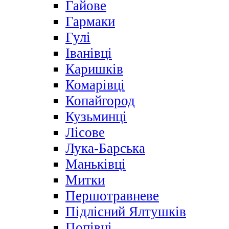
Гайове
Гармаки
Гулі
Іванівці
Каришків
Комарівці
Копайгород
Кузьминці
Лісове
Лука-Барська
Маньківці
Митки
Першотравневе
Підлісний Ялтушків
Попівці