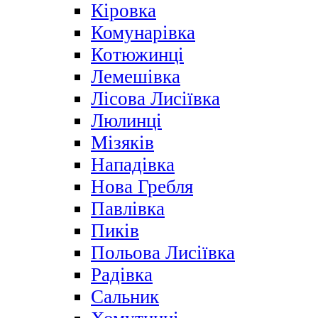
Кіровка
Комунарівка
Котюжинці
Лемешівка
Лісова Лисіївка
Люлинці
Мізяків
Нападівка
Нова Гребля
Павлівка
Пиків
Польова Лисіївка
Радівка
Сальник