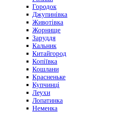
Городок
Джупинівка
Животівка
Жорнище
Заруддя
Кальник
Китайгород
Копіївка
Кошлани
Красненьке
Купчинці
Леухи
Лопатинка
Неменка