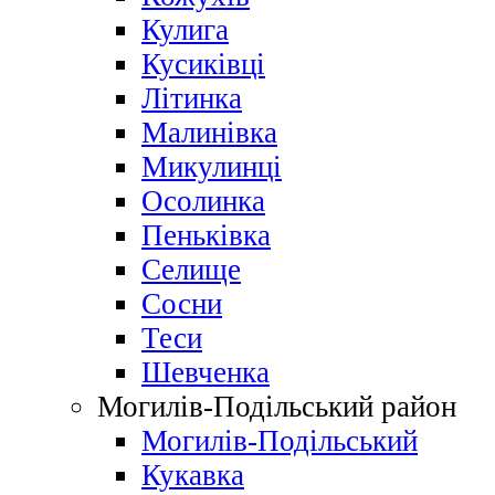
Кулига
Кусиківці
Літинка
Малинівка
Микулинці
Осолинка
Пеньківка
Селище
Сосни
Теси
Шевченка
Могилів-Подільський район
Могилів-Подільський
Кукавка