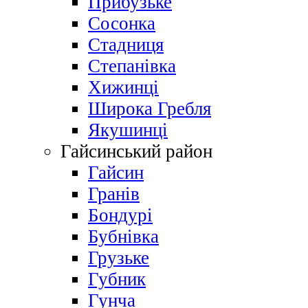
Прибузьке
Сосонка
Стадниця
Степанівка
Хижинці
Широка Гребля
Якушинці
Гайсинський район
Гайсин
Гранів
Бондурі
Бубнівка
Грузьке
Губник
Гунча