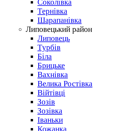
Соколівка
Тернівка
Шарапанівка
Липовецький район
Липовець
Турбів
Біла
Брицьке
Вахнівка
Велика Ростівка
Війтівці
Зозів
Зозівка
Іваньки
Кожанка