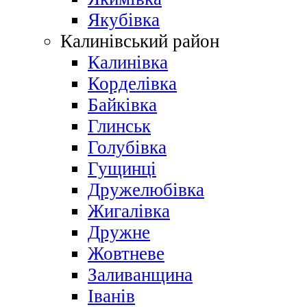
Якубівка
Калинівський район
Калинівка
Корделівка
Байківка
Глинськ
Голубівка
Гущинці
Дружелюбівка
Жигалівка
Дружне
Жовтневе
Заливанщина
Іванів