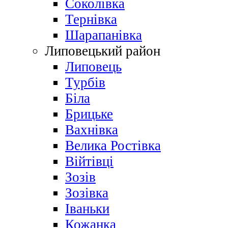
Соколівка
Тернівка
Шарапанівка
Липовецький район
Липовець
Турбів
Біла
Брицьке
Вахнівка
Велика Ростівка
Війтівці
Зозів
Зозівка
Іваньки
Кожанка