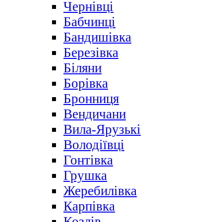
Чернівці
Бабчинці
Бандишівка
Березівка
Біляни
Борівка
Бронниця
Вендичани
Вила-Ярузькі
Володіївці
Гонтівка
Грушка
Жеребилівка
Карпівка
Козлів