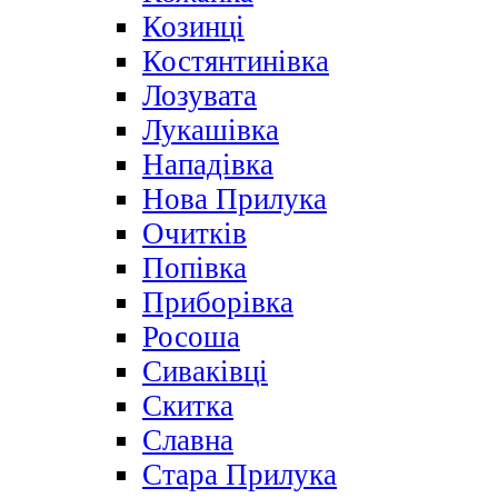
Козинці
Костянтинівка
Лозувата
Лукашівка
Нападівка
Нова Прилука
Очитків
Попівка
Приборівка
Росоша
Сиваківці
Скитка
Славна
Стара Прилука