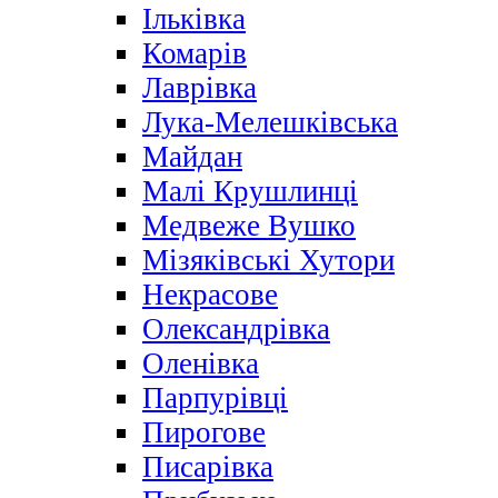
Ільківка
Комарів
Лаврівка
Лука-Мелешківська
Майдан
Малі Крушлинці
Медвеже Вушко
Мізяківські Хутори
Некрасове
Олександрівка
Оленівка
Парпурівці
Пирогове
Писарівка