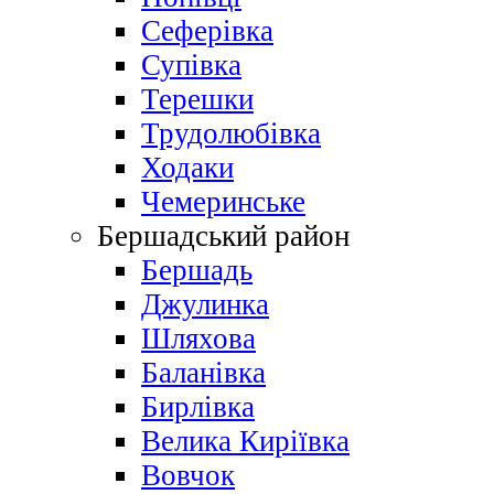
Сеферівка
Супівка
Терешки
Трудолюбівка
Ходаки
Чемеринське
Бершадський район
Бершадь
Джулинка
Шляхова
Баланівка
Бирлівка
Велика Киріївка
Вовчок