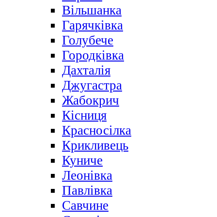
Вільшанка
Гарячківка
Голубече
Городківка
Дахталія
Джугастра
Жабокрич
Кісниця
Красносілка
Крикливець
Куниче
Леонівка
Павлівка
Савчине