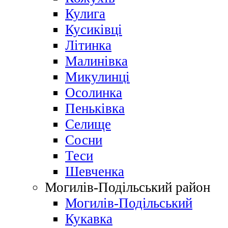
Кулига
Кусиківці
Літинка
Малинівка
Микулинці
Осолинка
Пеньківка
Селище
Сосни
Теси
Шевченка
Могилів-Подільський район
Могилів-Подільський
Кукавка