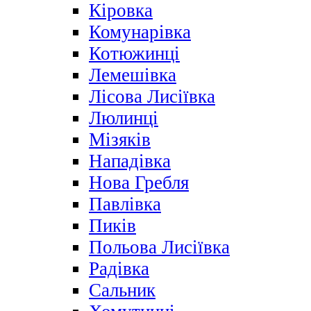
Кіровка
Комунарівка
Котюжинці
Лемешівка
Лісова Лисіївка
Люлинці
Мізяків
Нападівка
Нова Гребля
Павлівка
Пиків
Польова Лисіївка
Радівка
Сальник