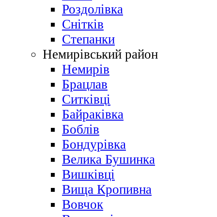
Роздолівка
Снітків
Степанки
Немирівський район
Немирів
Брацлав
Ситківці
Байраківка
Боблів
Бондурівка
Велика Бушинка
Вишківці
Вища Кропивна
Вовчок