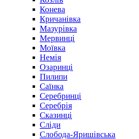
Конева
Кричанівка
Мазурівка
Мервинці
Моївка
Немія
Озаринці
Пилипи
Саїнка
Серебринці
Серебрія
Сказинці
Сліди
Слобода-Яришівська