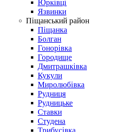
Юрківці
Язвинки
Піщанський район
Піщанка
Болган
Гонорівка
Городище
Дмитрашківка
Кукули
Миролюбівка
Рудниця
Рудницьке
Ставки
Студена
Трибусівка