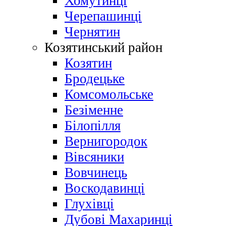
Хомутинці
Черепашинці
Чернятин
Козятинський район
Козятин
Бродецьке
Комсомольське
Безіменне
Білопілля
Вернигородок
Вівсяники
Вовчинець
Воскодавинці
Глухівці
Дубові Махаринці