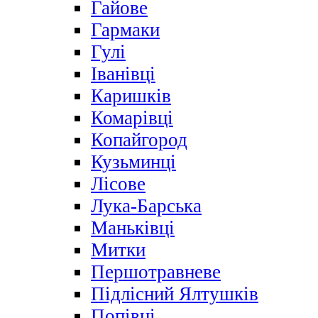
Гайове
Гармаки
Гулі
Іванівці
Каришків
Комарівці
Копайгород
Кузьминці
Лісове
Лука-Барська
Маньківці
Митки
Першотравневе
Підлісний Ялтушків
Попівці