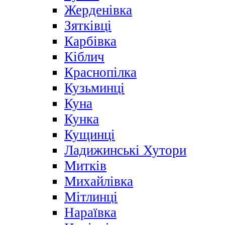
Жерденівка
Зятківці
Карбівка
Кіблич
Краснопілка
Кузьминці
Куна
Кунка
Кущинці
Ладижинські Хутори
Митків
Михайлівка
Мітлинці
Нараївка