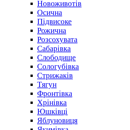
Новоживотів
Осична
Підвисоке
Рожична
Розсохувата
Сабарівка
Слободище
Сологубівка
Стрижаків
Тягун
Фронтівка
Хрінівка
Юшківці
Яблуновиця
Якимівка