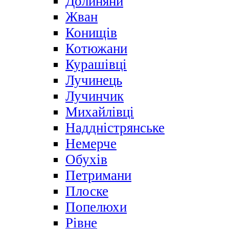
Долиняни
Жван
Конищів
Котюжани
Курашівці
Лучинець
Лучинчик
Михайлівці
Наддністрянське
Немерче
Обухів
Петримани
Плоске
Попелюхи
Рівне