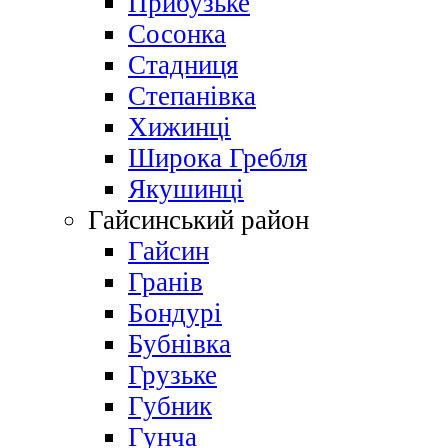
Прибузьке
Сосонка
Стадниця
Степанівка
Хижинці
Широка Гребля
Якушинці
Гайсинський район
Гайсин
Гранів
Бондурі
Бубнівка
Грузьке
Губник
Гунча