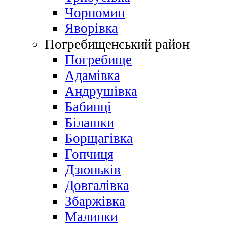
Чорномин
Яворівка
Погребищенський район
Погребище
Адамівка
Андрушівка
Бабинці
Білашки
Борщагівка
Гопчиця
Дзюньків
Довгалівка
Збаржівка
Малинки