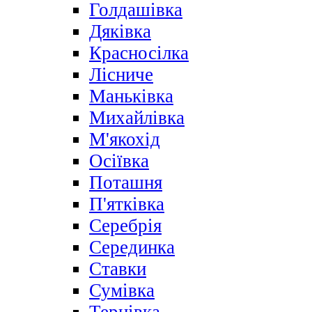
Голдашівка
Дяківка
Красносілка
Лісниче
Маньківка
Михайлівка
М'якохід
Осіївка
Поташня
П'ятківка
Серебрія
Серединка
Ставки
Сумівка