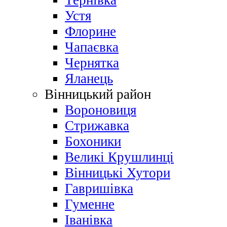
Тернівка
Устя
Флорине
Чапаєвка
Чернятка
Яланець
Вінницький район
Вороновиця
Стрижавка
Бохоники
Великі Крушлинці
Вінницькі Хутори
Гавришівка
Гуменне
Іванівка