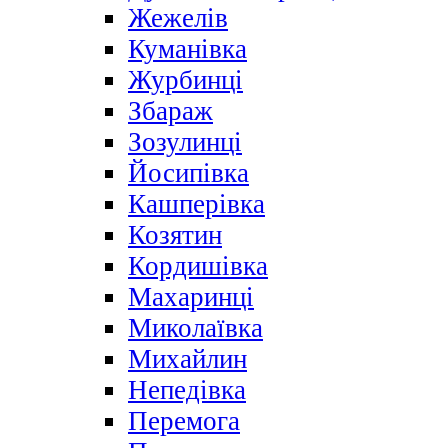
Жежелів
Куманівка
Журбинці
Збараж
Зозулинці
Йосипівка
Кашперівка
Козятин
Кордишівка
Махаринці
Миколаївка
Михайлин
Непедівка
Перемога