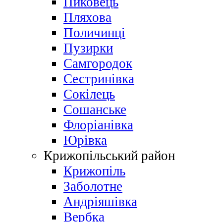
Пиковець
Пляхова
Поличинці
Пузирки
Самгородок
Сестринівка
Сокілець
Сошанське
Флоріанівка
Юрівка
Крижопільський район
Крижопіль
Заболотне
Андріяшівка
Вербка