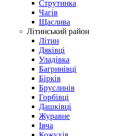
Струтинка
Чагів
Щаслива
Літинський район
Літин
Дяківці
Уладівка
Багринівці
Бірків
Бруслинів
Горбівці
Дашківці
Журавне
Івча
Кожухів