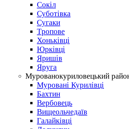
Сокіл
Суботівка
Сугаки
Тропове
Хоньківці
Юрківці
Яришів
Яруга
Мурованокуриловецький райо
Муровані Курилівці
Бахтин
Вербовець
Вищеольчедаїв
Галайківці