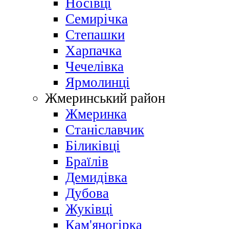
Носівці
Семирічка
Степашки
Харпачка
Чечелівка
Ярмолинці
Жмеринський район
Жмеринка
Станіславчик
Біликівці
Браїлів
Демидівка
Дубова
Жуківці
Кам'яногірка