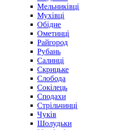
Мельниківці
Мухівці
Обідне
Ометинці
Райгород
Рубань
Салинці
Скрицьке
Слобода
Сокілець
Сподахи
Стрільчинці
Чуків
Шолудьки