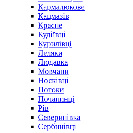
Кармалюкове
Кацмазів
Красне
Кудіївці
Курилівці
Леляки
Людавка
Мовчани
Носківці
Потоки
Почапинці
Рів
Северинівка
Сербинівці