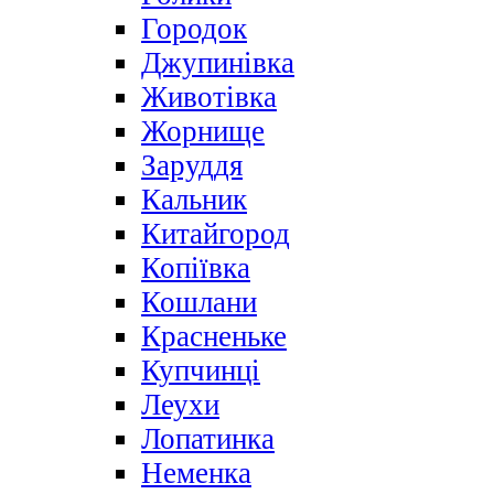
Городок
Джупинівка
Животівка
Жорнище
Заруддя
Кальник
Китайгород
Копіївка
Кошлани
Красненьке
Купчинці
Леухи
Лопатинка
Неменка