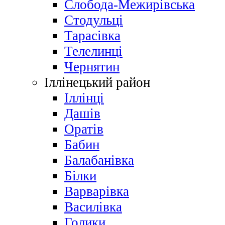
Слобода-Межирівська
Стодульці
Тарасівка
Телелинці
Чернятин
Іллінецький район
Іллінці
Дашів
Оратів
Бабин
Балабанівка
Білки
Варварівка
Василівка
Голики