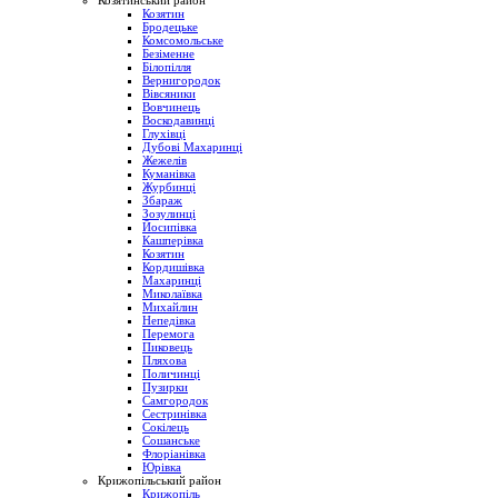
Козятинський район
Козятин
Бродецьке
Комсомольське
Безіменне
Білопілля
Вернигородок
Вівсяники
Вовчинець
Воскодавинці
Глухівці
Дубові Махаринці
Жежелів
Куманівка
Журбинці
Збараж
Зозулинці
Йосипівка
Кашперівка
Козятин
Кордишівка
Махаринці
Миколаївка
Михайлин
Непедівка
Перемога
Пиковець
Пляхова
Поличинці
Пузирки
Самгородок
Сестринівка
Сокілець
Сошанське
Флоріанівка
Юрівка
Крижопільський район
Крижопіль