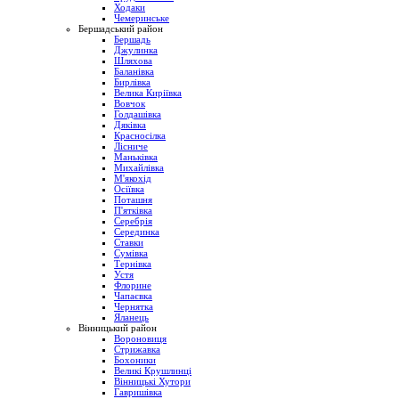
Ходаки
Чемеринське
Бершадський район
Бершадь
Джулинка
Шляхова
Баланівка
Бирлівка
Велика Киріївка
Вовчок
Голдашівка
Дяківка
Красносілка
Лісниче
Маньківка
Михайлівка
М'якохід
Осіївка
Поташня
П'ятківка
Серебрія
Серединка
Ставки
Сумівка
Тернівка
Устя
Флорине
Чапаєвка
Чернятка
Яланець
Вінницький район
Вороновиця
Стрижавка
Бохоники
Великі Крушлинці
Вінницькі Хутори
Гавришівка