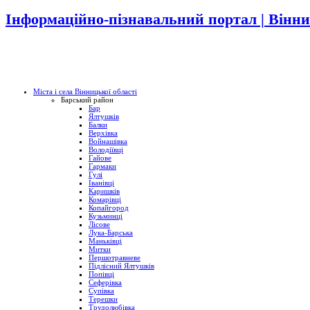
Інформаційно-пізнавальний портал | Вінни
Міста і села Вінницької області
Барський район
Бар
Ялтушків
Балки
Верхівка
Войнашівка
Володіївці
Гайове
Гармаки
Гулі
Іванівці
Каришків
Комарівці
Копайгород
Кузьминці
Лісове
Лука-Барська
Маньківці
Митки
Першотравневе
Підлісний Ялтушків
Попівці
Сеферівка
Супівка
Терешки
Трудолюбівка