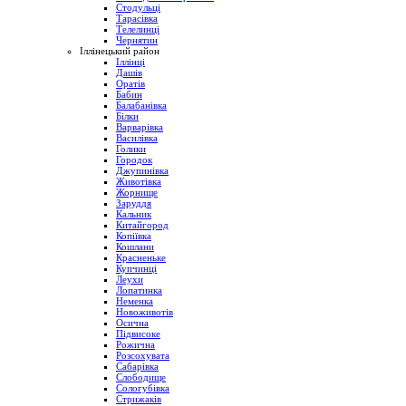
Стодульці
Тарасівка
Телелинці
Чернятин
Іллінецький район
Іллінці
Дашів
Оратів
Бабин
Балабанівка
Білки
Варварівка
Василівка
Голики
Городок
Джупинівка
Животівка
Жорнище
Заруддя
Кальник
Китайгород
Копіївка
Кошлани
Красненьке
Купчинці
Леухи
Лопатинка
Неменка
Новоживотів
Осична
Підвисоке
Рожична
Розсохувата
Сабарівка
Слободище
Сологубівка
Стрижаків