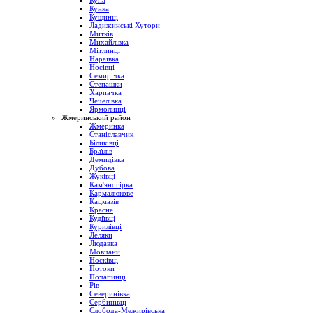
Куна
Кунка
Кущинці
Ладижинські Хутори
Митків
Михайлівка
Мітлинці
Нараївка
Носівці
Семирічка
Степашки
Харпачка
Чечелівка
Ярмолинці
Жмеринський район
Жмеринка
Станіславчик
Біликівці
Браїлів
Демидівка
Дубова
Жуківці
Кам'яногірка
Кармалюкове
Кацмазів
Красне
Кудіївці
Курилівці
Леляки
Людавка
Мовчани
Носківці
Потоки
Почапинці
Рів
Северинівка
Сербинівці
Слобода-Межирівська