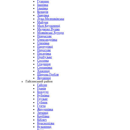
Гуменне
Іванівка
Ільківка
Комарів
Лаврівка
Лука-Мелешківська
Майдан
Малі Крушлинці
Медвеже Вушко
Мізяківські Хутори
Некрасове
Олександрівка
Оленівка
Парпурівці
Пирогове
Писарівка
Прибузьке
Сосонка
Стадниця
Степанівка
Хижинці
Широка Гребля
Якушинці
Гайсинський район
Гайсин
Гранів
Бондурі
Бубнівка
Грузьке
Губник
Гунча
Жерденівка
Зятківці
Карбівка
Кіблич
Краснопілка
Кузьминці