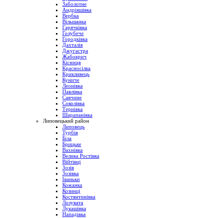
Заболотне
Андріяшівка
Вербка
Вільшанка
Гарячківка
Голубече
Городківка
Дахталія
Джугастра
Жабокрич
Кісниця
Красносілка
Крикливець
Куниче
Леонівка
Павлівка
Савчине
Соколівка
Тернівка
Шарапанівка
Липовецький район
Липовець
Турбів
Біла
Брицьке
Вахнівка
Велика Ростівка
Війтівці
Зозів
Зозівка
Іваньки
Кожанка
Козинці
Костянтинівка
Лозувата
Лукашівка
Нападівка