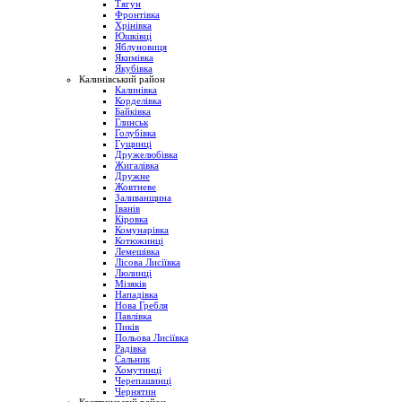
Тягун
Фронтівка
Хрінівка
Юшківці
Яблуновиця
Якимівка
Якубівка
Калинівський район
Калинівка
Корделівка
Байківка
Глинськ
Голубівка
Гущинці
Дружелюбівка
Жигалівка
Дружне
Жовтневе
Заливанщина
Іванів
Кіровка
Комунарівка
Котюжинці
Лемешівка
Лісова Лисіївка
Люлинці
Мізяків
Нападівка
Нова Гребля
Павлівка
Пиків
Польова Лисіївка
Радівка
Сальник
Хомутинці
Черепашинці
Чернятин