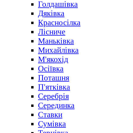
Голдашівка
Дяківка
Красносілка
Лісниче
Маньківка
Михайлівка
М'якохід
Осіївка
Поташня
П'ятківка
Серебрія
Серединка
Ставки
Сумівка