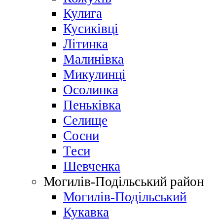
Кулига
Кусиківці
Літинка
Малинівка
Микулинці
Осолинка
Пеньківка
Селище
Сосни
Теси
Шевченка
Могилів-Подільський район
Могилів-Подільський
Кукавка