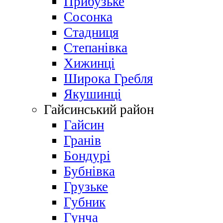
Прибузьке
Сосонка
Стадниця
Степанівка
Хижинці
Широка Гребля
Якушинці
Гайсинський район
Гайсин
Гранів
Бондурі
Бубнівка
Грузьке
Губник
Гунча