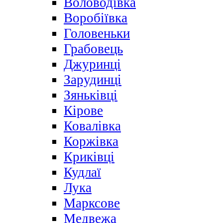
Воловодівка
Воробіївка
Головеньки
Грабовець
Джуринці
Зарудинці
Зяньківці
Кірове
Ковалівка
Коржівка
Криківці
Кудлаї
Лука
Марксове
Медвежа