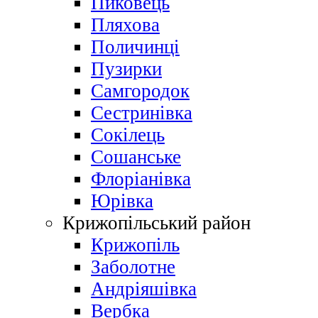
Пиковець
Пляхова
Поличинці
Пузирки
Самгородок
Сестринівка
Сокілець
Сошанське
Флоріанівка
Юрівка
Крижопільський район
Крижопіль
Заболотне
Андріяшівка
Вербка