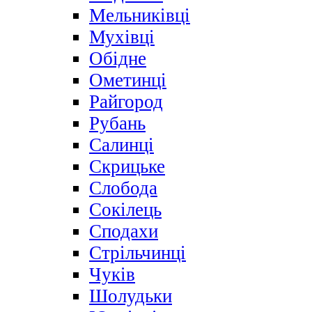
Мельниківці
Мухівці
Обідне
Ометинці
Райгород
Рубань
Салинці
Скрицьке
Слобода
Сокілець
Сподахи
Стрільчинці
Чуків
Шолудьки