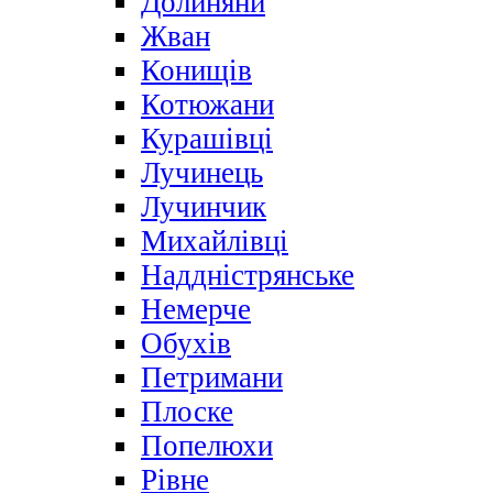
Долиняни
Жван
Конищів
Котюжани
Курашівці
Лучинець
Лучинчик
Михайлівці
Наддністрянське
Немерче
Обухів
Петримани
Плоске
Попелюхи
Рівне