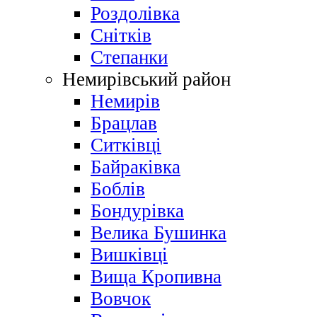
Роздолівка
Снітків
Степанки
Немирівський район
Немирів
Брацлав
Ситківці
Байраківка
Боблів
Бондурівка
Велика Бушинка
Вишківці
Вища Кропивна
Вовчок