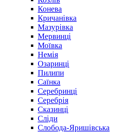
Конева
Кричанівка
Мазурівка
Мервинці
Моївка
Немія
Озаринці
Пилипи
Саїнка
Серебринці
Серебрія
Сказинці
Сліди
Слобода-Яришівська