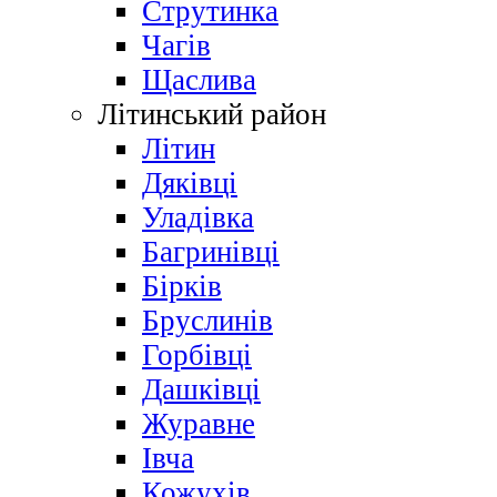
Струтинка
Чагів
Щаслива
Літинський район
Літин
Дяківці
Уладівка
Багринівці
Бірків
Бруслинів
Горбівці
Дашківці
Журавне
Івча
Кожухів