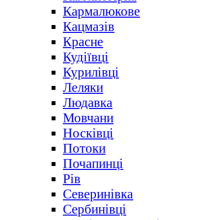
Кармалюкове
Кацмазів
Красне
Кудіївці
Курилівці
Леляки
Людавка
Мовчани
Носківці
Потоки
Почапинці
Рів
Северинівка
Сербинівці