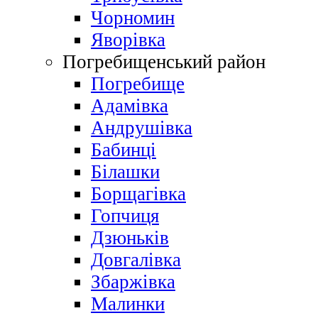
Чорномин
Яворівка
Погребищенський район
Погребище
Адамівка
Андрушівка
Бабинці
Білашки
Борщагівка
Гопчиця
Дзюньків
Довгалівка
Збаржівка
Малинки