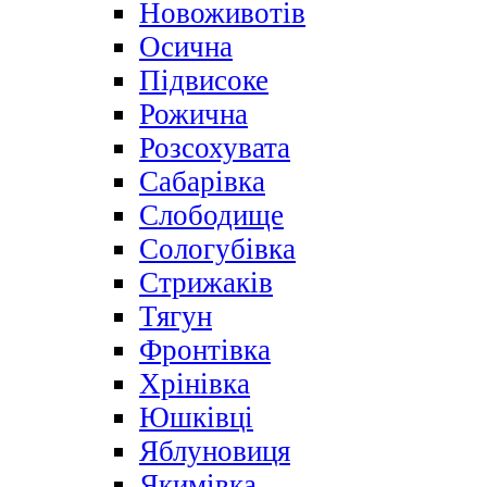
Новоживотів
Осична
Підвисоке
Рожична
Розсохувата
Сабарівка
Слободище
Сологубівка
Стрижаків
Тягун
Фронтівка
Хрінівка
Юшківці
Яблуновиця
Якимівка