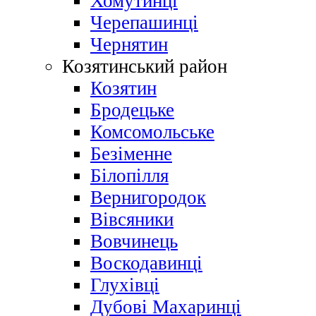
Хомутинці
Черепашинці
Чернятин
Козятинський район
Козятин
Бродецьке
Комсомольське
Безіменне
Білопілля
Вернигородок
Вівсяники
Вовчинець
Воскодавинці
Глухівці
Дубові Махаринці