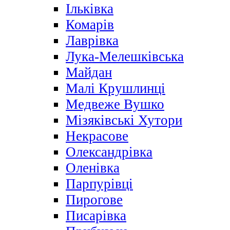
Ільківка
Комарів
Лаврівка
Лука-Мелешківська
Майдан
Малі Крушлинці
Медвеже Вушко
Мізяківські Хутори
Некрасове
Олександрівка
Оленівка
Парпурівці
Пирогове
Писарівка