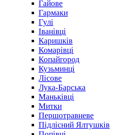
Гайове
Гармаки
Гулі
Іванівці
Каришків
Комарівці
Копайгород
Кузьминці
Лісове
Лука-Барська
Маньківці
Митки
Першотравневе
Підлісний Ялтушків
Попівці