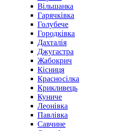
Вільшанка
Гарячківка
Голубече
Городківка
Дахталія
Джугастра
Жабокрич
Кісниця
Красносілка
Крикливець
Куниче
Леонівка
Павлівка
Савчине