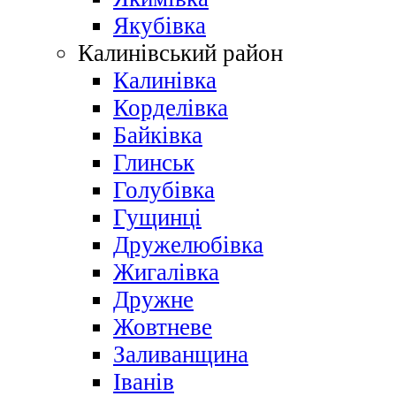
Якубівка
Калинівський район
Калинівка
Корделівка
Байківка
Глинськ
Голубівка
Гущинці
Дружелюбівка
Жигалівка
Дружне
Жовтневе
Заливанщина
Іванів