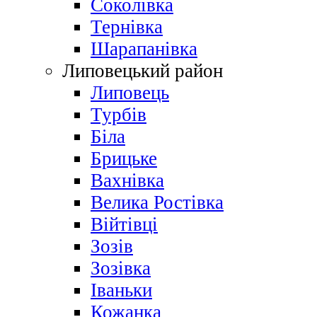
Соколівка
Тернівка
Шарапанівка
Липовецький район
Липовець
Турбів
Біла
Брицьке
Вахнівка
Велика Ростівка
Війтівці
Зозів
Зозівка
Іваньки
Кожанка