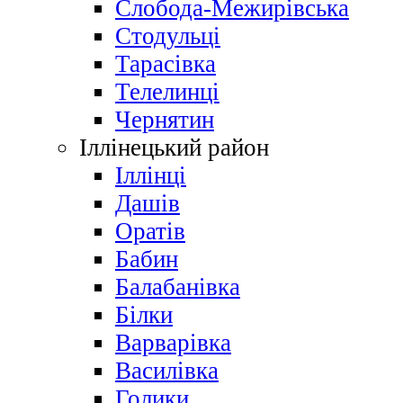
Слобода-Межирівська
Стодульці
Тарасівка
Телелинці
Чернятин
Іллінецький район
Іллінці
Дашів
Оратів
Бабин
Балабанівка
Білки
Варварівка
Василівка
Голики