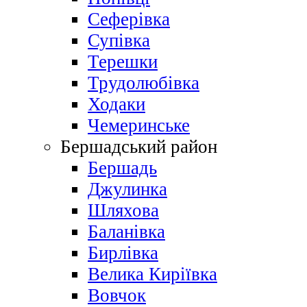
Сеферівка
Супівка
Терешки
Трудолюбівка
Ходаки
Чемеринське
Бершадський район
Бершадь
Джулинка
Шляхова
Баланівка
Бирлівка
Велика Киріївка
Вовчок