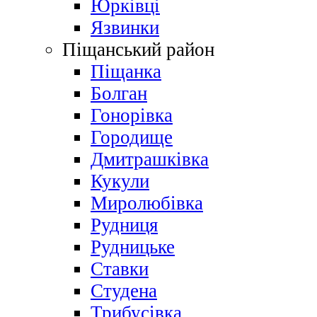
Юрківці
Язвинки
Піщанський район
Піщанка
Болган
Гонорівка
Городище
Дмитрашківка
Кукули
Миролюбівка
Рудниця
Рудницьке
Ставки
Студена
Трибусівка