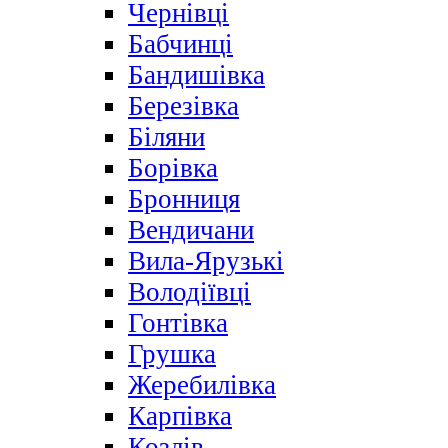
Чернівці
Бабчинці
Бандишівка
Березівка
Біляни
Борівка
Бронниця
Вендичани
Вила-Ярузькі
Володіївці
Гонтівка
Грушка
Жеребилівка
Карпівка
Козлів