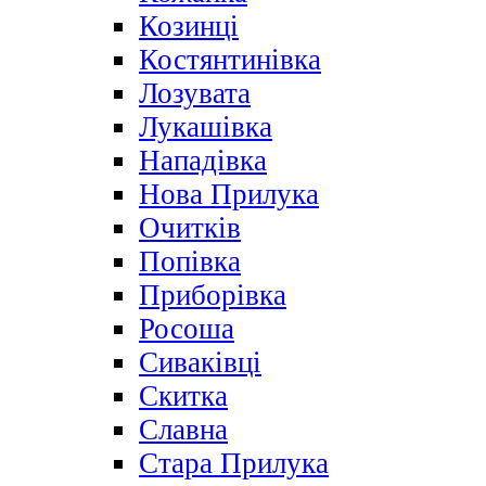
Козинці
Костянтинівка
Лозувата
Лукашівка
Нападівка
Нова Прилука
Очитків
Попівка
Приборівка
Росоша
Сиваківці
Скитка
Славна
Стара Прилука