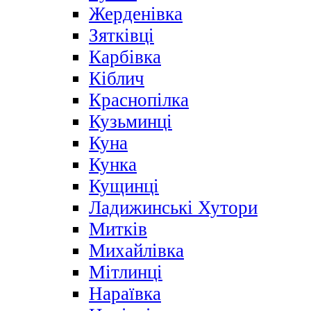
Жерденівка
Зятківці
Карбівка
Кіблич
Краснопілка
Кузьминці
Куна
Кунка
Кущинці
Ладижинські Хутори
Митків
Михайлівка
Мітлинці
Нараївка