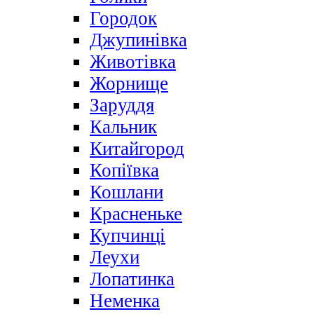
Городок
Джупинівка
Животівка
Жорнище
Заруддя
Кальник
Китайгород
Копіївка
Кошлани
Красненьке
Купчинці
Леухи
Лопатинка
Неменка