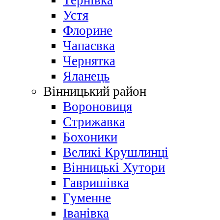
Тернівка
Устя
Флорине
Чапаєвка
Чернятка
Яланець
Вінницький район
Вороновиця
Стрижавка
Бохоники
Великі Крушлинці
Вінницькі Хутори
Гавришівка
Гуменне
Іванівка