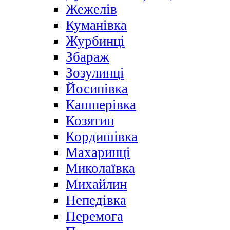
Жежелів
Куманівка
Журбинці
Збараж
Зозулинці
Йосипівка
Кашперівка
Козятин
Кордишівка
Махаринці
Миколаївка
Михайлин
Непедівка
Перемога