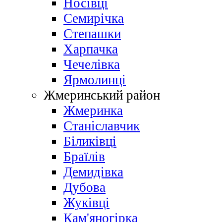
Носівці
Семирічка
Степашки
Харпачка
Чечелівка
Ярмолинці
Жмеринський район
Жмеринка
Станіславчик
Біликівці
Браїлів
Демидівка
Дубова
Жуківці
Кам'яногірка