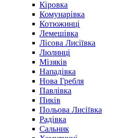
Кіровка
Комунарівка
Котюжинці
Лемешівка
Лісова Лисіївка
Люлинці
Мізяків
Нападівка
Нова Гребля
Павлівка
Пиків
Польова Лисіївка
Радівка
Сальник