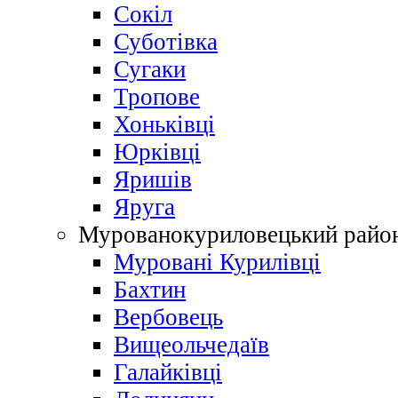
Сокіл
Суботівка
Сугаки
Тропове
Хоньківці
Юрківці
Яришів
Яруга
Мурованокуриловецький райо
Муровані Курилівці
Бахтин
Вербовець
Вищеольчедаїв
Галайківці