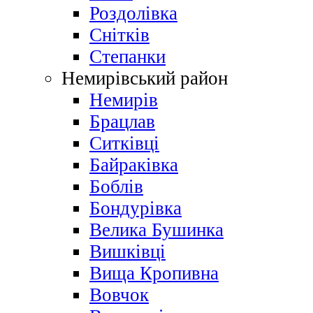
Роздолівка
Снітків
Степанки
Немирівський район
Немирів
Брацлав
Ситківці
Байраківка
Боблів
Бондурівка
Велика Бушинка
Вишківці
Вища Кропивна
Вовчок