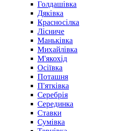
Голдашівка
Дяківка
Красносілка
Лісниче
Маньківка
Михайлівка
М'якохід
Осіївка
Поташня
П'ятківка
Серебрія
Серединка
Ставки
Сумівка