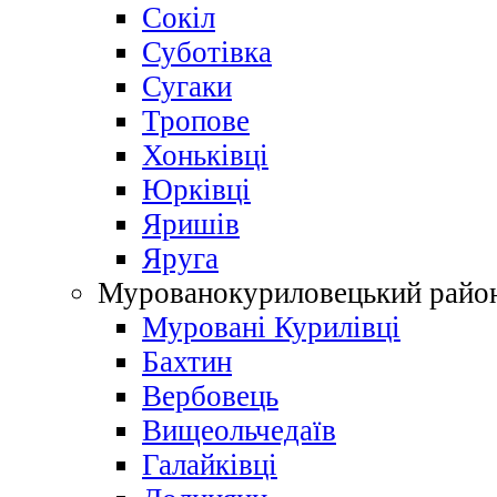
Сокіл
Суботівка
Сугаки
Тропове
Хоньківці
Юрківці
Яришів
Яруга
Мурованокуриловецький райо
Муровані Курилівці
Бахтин
Вербовець
Вищеольчедаїв
Галайківці