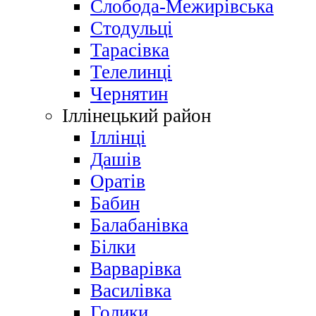
Слобода-Межирівська
Стодульці
Тарасівка
Телелинці
Чернятин
Іллінецький район
Іллінці
Дашів
Оратів
Бабин
Балабанівка
Білки
Варварівка
Василівка
Голики