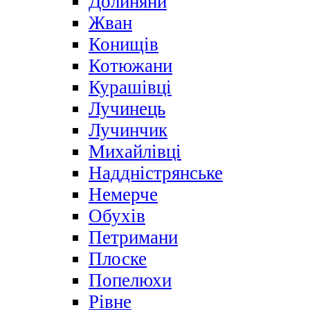
Долиняни
Жван
Конищів
Котюжани
Курашівці
Лучинець
Лучинчик
Михайлівці
Наддністрянське
Немерче
Обухів
Петримани
Плоске
Попелюхи
Рівне