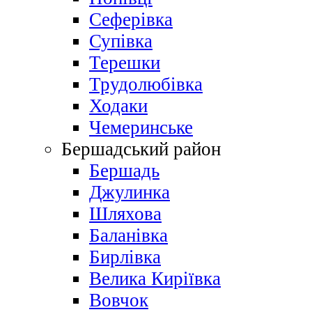
Сеферівка
Супівка
Терешки
Трудолюбівка
Ходаки
Чемеринське
Бершадський район
Бершадь
Джулинка
Шляхова
Баланівка
Бирлівка
Велика Киріївка
Вовчок