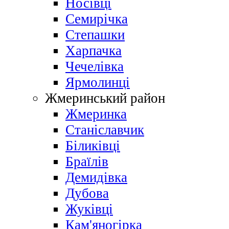
Носівці
Семирічка
Степашки
Харпачка
Чечелівка
Ярмолинці
Жмеринський район
Жмеринка
Станіславчик
Біликівці
Браїлів
Демидівка
Дубова
Жуківці
Кам'яногірка