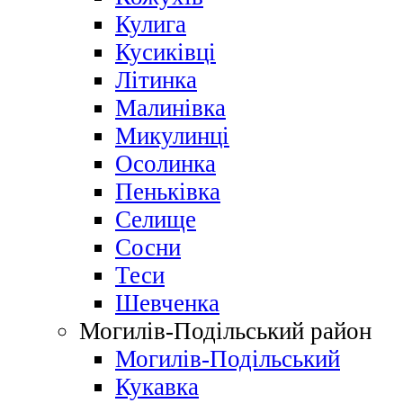
Кулига
Кусиківці
Літинка
Малинівка
Микулинці
Осолинка
Пеньківка
Селище
Сосни
Теси
Шевченка
Могилів-Подільський район
Могилів-Подільський
Кукавка