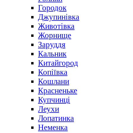
Городок
Джупинівка
Животівка
Жорнище
Заруддя
Кальник
Китайгород
Копіївка
Кошлани
Красненьке
Купчинці
Леухи
Лопатинка
Неменка