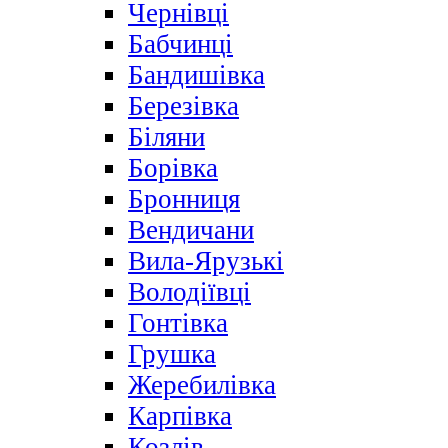
Чернівці
Бабчинці
Бандишівка
Березівка
Біляни
Борівка
Бронниця
Вендичани
Вила-Ярузькі
Володіївці
Гонтівка
Грушка
Жеребилівка
Карпівка
Козлів