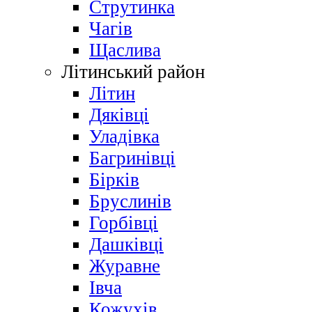
Струтинка
Чагів
Щаслива
Літинський район
Літин
Дяківці
Уладівка
Багринівці
Бірків
Бруслинів
Горбівці
Дашківці
Журавне
Івча
Кожухів