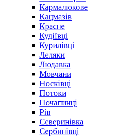
Кармалюкове
Кацмазів
Красне
Кудіївці
Курилівці
Леляки
Людавка
Мовчани
Носківці
Потоки
Почапинці
Рів
Северинівка
Сербинівці