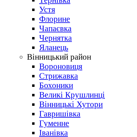
Тернівка
Устя
Флорине
Чапаєвка
Чернятка
Яланець
Вінницький район
Вороновиця
Стрижавка
Бохоники
Великі Крушлинці
Вінницькі Хутори
Гавришівка
Гуменне
Іванівка