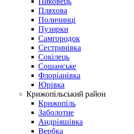
Пиковець
Пляхова
Поличинці
Пузирки
Самгородок
Сестринівка
Сокілець
Сошанське
Флоріанівка
Юрівка
Крижопільський район
Крижопіль
Заболотне
Андріяшівка
Вербка