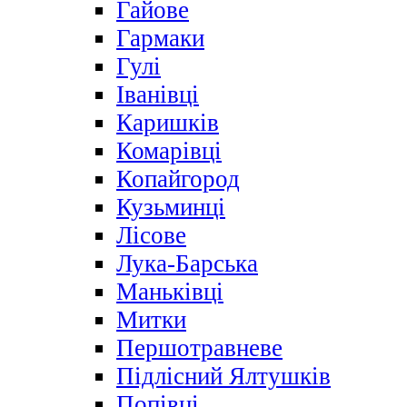
Гайове
Гармаки
Гулі
Іванівці
Каришків
Комарівці
Копайгород
Кузьминці
Лісове
Лука-Барська
Маньківці
Митки
Першотравневе
Підлісний Ялтушків
Попівці