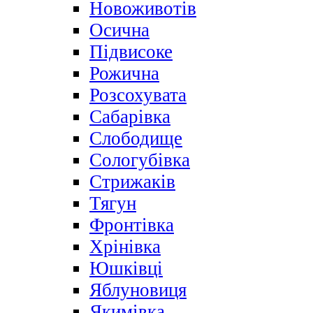
Новоживотів
Осична
Підвисоке
Рожична
Розсохувата
Сабарівка
Слободище
Сологубівка
Стрижаків
Тягун
Фронтівка
Хрінівка
Юшківці
Яблуновиця
Якимівка