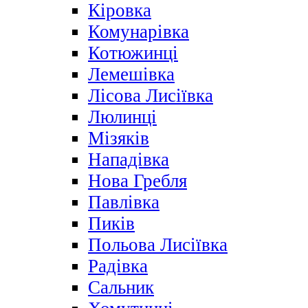
Кіровка
Комунарівка
Котюжинці
Лемешівка
Лісова Лисіївка
Люлинці
Мізяків
Нападівка
Нова Гребля
Павлівка
Пиків
Польова Лисіївка
Радівка
Сальник