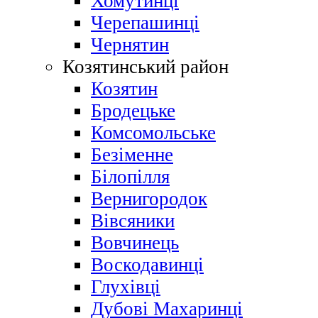
Хомутинці
Черепашинці
Чернятин
Козятинський район
Козятин
Бродецьке
Комсомольське
Безіменне
Білопілля
Вернигородок
Вівсяники
Вовчинець
Воскодавинці
Глухівці
Дубові Махаринці