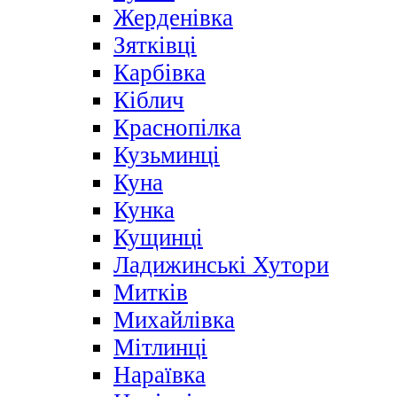
Жерденівка
Зятківці
Карбівка
Кіблич
Краснопілка
Кузьминці
Куна
Кунка
Кущинці
Ладижинські Хутори
Митків
Михайлівка
Мітлинці
Нараївка