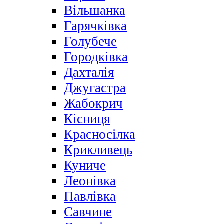
Вільшанка
Гарячківка
Голубече
Городківка
Дахталія
Джугастра
Жабокрич
Кісниця
Красносілка
Крикливець
Куниче
Леонівка
Павлівка
Савчине