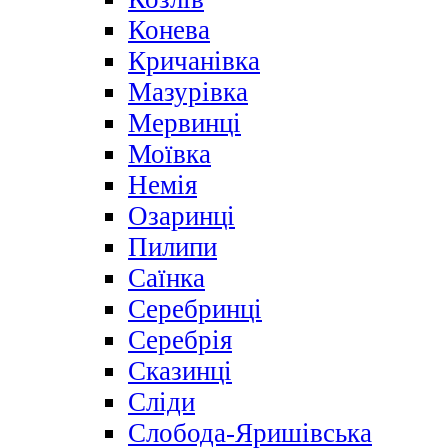
Конева
Кричанівка
Мазурівка
Мервинці
Моївка
Немія
Озаринці
Пилипи
Саїнка
Серебринці
Серебрія
Сказинці
Сліди
Слобода-Яришівська