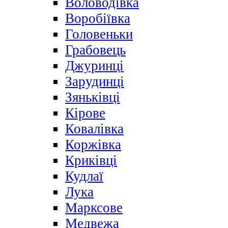
Воловодівка
Воробіївка
Головеньки
Грабовець
Джуринці
Зарудинці
Зяньківці
Кірове
Ковалівка
Коржівка
Криківці
Кудлаї
Лука
Марксове
Медвежа