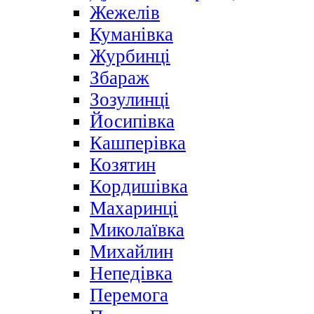
Жежелів
Куманівка
Журбинці
Збараж
Зозулинці
Йосипівка
Кашперівка
Козятин
Кордишівка
Махаринці
Миколаївка
Михайлин
Непедівка
Перемога