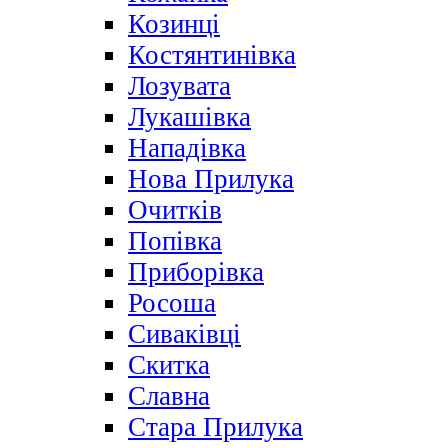
Козинці
Костянтинівка
Лозувата
Лукашівка
Нападівка
Нова Прилука
Очитків
Попівка
Приборівка
Росоша
Сиваківці
Скитка
Славна
Стара Прилука