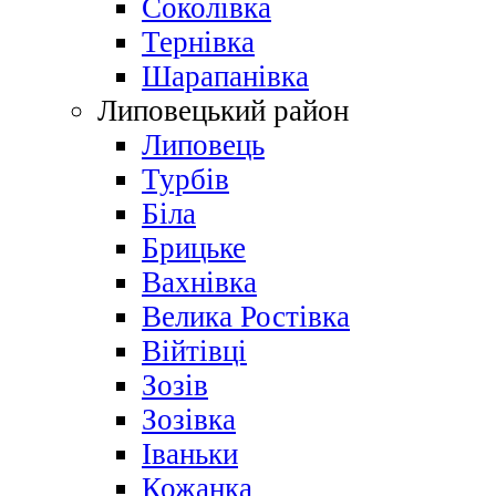
Соколівка
Тернівка
Шарапанівка
Липовецький район
Липовець
Турбів
Біла
Брицьке
Вахнівка
Велика Ростівка
Війтівці
Зозів
Зозівка
Іваньки
Кожанка