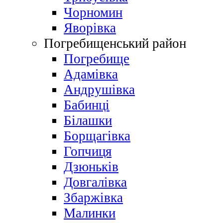
Чорномин
Яворівка
Погребищенський район
Погребище
Адамівка
Андрушівка
Бабинці
Білашки
Борщагівка
Гопчиця
Дзюньків
Довгалівка
Збаржівка
Малинки