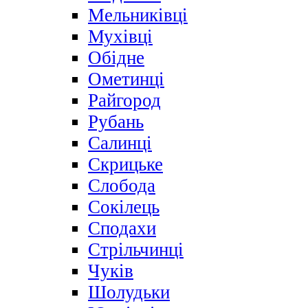
Мельниківці
Мухівці
Обідне
Ометинці
Райгород
Рубань
Салинці
Скрицьке
Слобода
Сокілець
Сподахи
Стрільчинці
Чуків
Шолудьки