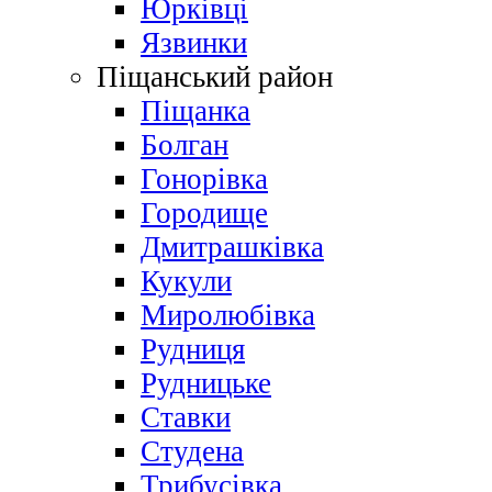
Юрківці
Язвинки
Піщанський район
Піщанка
Болган
Гонорівка
Городище
Дмитрашківка
Кукули
Миролюбівка
Рудниця
Рудницьке
Ставки
Студена
Трибусівка