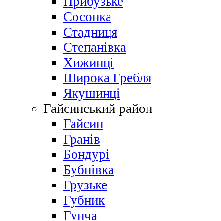
Прибузьке
Сосонка
Стадниця
Степанівка
Хижинці
Широка Гребля
Якушинці
Гайсинський район
Гайсин
Гранів
Бондурі
Бубнівка
Грузьке
Губник
Гунча