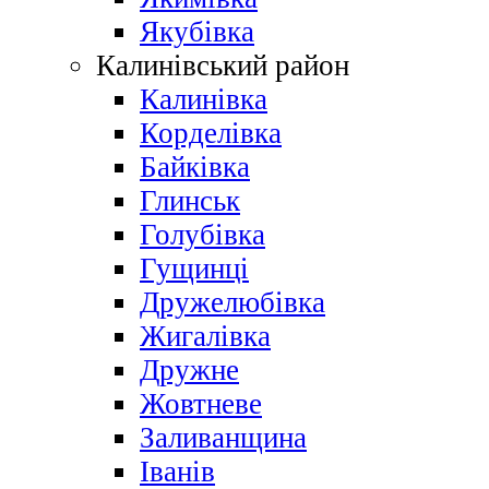
Якубівка
Калинівський район
Калинівка
Корделівка
Байківка
Глинськ
Голубівка
Гущинці
Дружелюбівка
Жигалівка
Дружне
Жовтневе
Заливанщина
Іванів