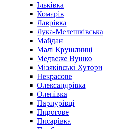
Ільківка
Комарів
Лаврівка
Лука-Мелешківська
Майдан
Малі Крушлинці
Медвеже Вушко
Мізяківські Хутори
Некрасове
Олександрівка
Оленівка
Парпурівці
Пирогове
Писарівка