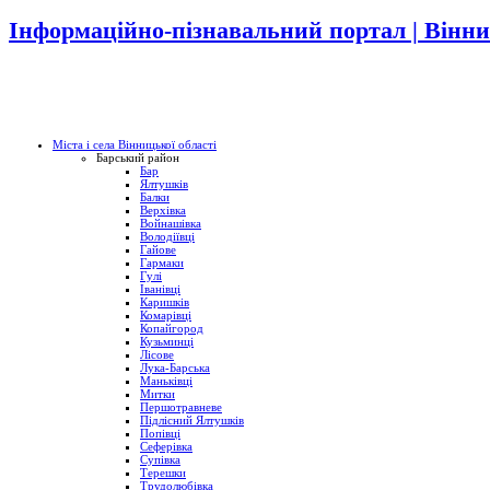
Інформаційно-пізнавальний портал | Вінни
Міста і села Вінницької області
Барський район
Бар
Ялтушків
Балки
Верхівка
Войнашівка
Володіївці
Гайове
Гармаки
Гулі
Іванівці
Каришків
Комарівці
Копайгород
Кузьминці
Лісове
Лука-Барська
Маньківці
Митки
Першотравневе
Підлісний Ялтушків
Попівці
Сеферівка
Супівка
Терешки
Трудолюбівка