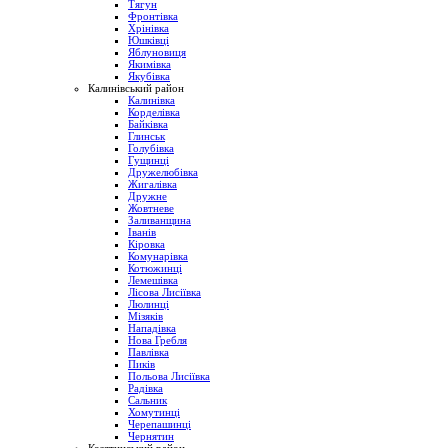
Тягун
Фронтівка
Хрінівка
Юшківці
Яблуновиця
Якимівка
Якубівка
Калинівський район
Калинівка
Корделівка
Байківка
Глинськ
Голубівка
Гущинці
Дружелюбівка
Жигалівка
Дружне
Жовтневе
Заливанщина
Іванів
Кіровка
Комунарівка
Котюжинці
Лемешівка
Лісова Лисіївка
Люлинці
Мізяків
Нападівка
Нова Гребля
Павлівка
Пиків
Польова Лисіївка
Радівка
Сальник
Хомутинці
Черепашинці
Чернятин