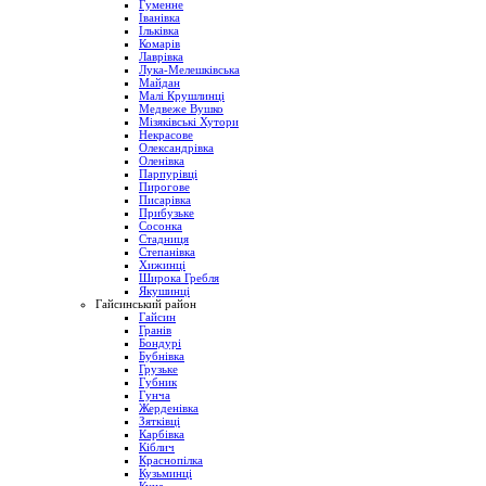
Гуменне
Іванівка
Ільківка
Комарів
Лаврівка
Лука-Мелешківська
Майдан
Малі Крушлинці
Медвеже Вушко
Мізяківські Хутори
Некрасове
Олександрівка
Оленівка
Парпурівці
Пирогове
Писарівка
Прибузьке
Сосонка
Стадниця
Степанівка
Хижинці
Широка Гребля
Якушинці
Гайсинський район
Гайсин
Гранів
Бондурі
Бубнівка
Грузьке
Губник
Гунча
Жерденівка
Зятківці
Карбівка
Кіблич
Краснопілка
Кузьминці