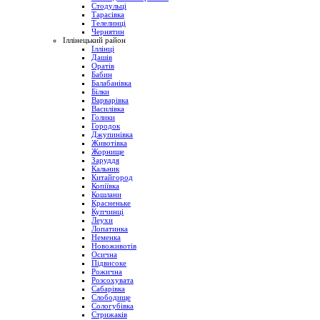
Стодульці
Тарасівка
Телелинці
Чернятин
Іллінецький район
Іллінці
Дашів
Оратів
Бабин
Балабанівка
Білки
Варварівка
Василівка
Голики
Городок
Джупинівка
Животівка
Жорнище
Заруддя
Кальник
Китайгород
Копіївка
Кошлани
Красненьке
Купчинці
Леухи
Лопатинка
Неменка
Новоживотів
Осична
Підвисоке
Рожична
Розсохувата
Сабарівка
Слободище
Сологубівка
Стрижаків