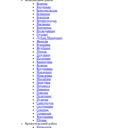
Козятинський район
Козятин
Бродецьке
Комсомольське
Безіменне
Білопілля
Вернигородок
Вівсяники
Вовчинець
Воскодавинці
Глухівці
Дубові Махаринці
Жежелів
Куманівка
Журбинці
Збараж
Зозулинці
Йосипівка
Кашперівка
Козятин
Кордишівка
Махаринці
Миколаївка
Михайлин
Непедівка
Перемога
Пиковець
Пляхова
Поличинці
Пузирки
Самгородок
Сестринівка
Сокілець
Сошанське
Флоріанівка
Юрівка
Крижопільський район
Крижопіль