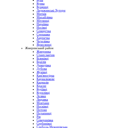
Куна
Кунка
Кущинці
Ладижинські Хутори
Митків
Михайлівка
Мітлинці
Нараївка
Носівці
Семирічка
Степашки
Харпачка
Чечелівка
Ярмолинці
Жмеринський район
Жмеринка
Станіславчик
Біликівці
Браїлів
Демидівка
Дубова
Жуківці
Кам'яногірка
Кармалюкове
Кацмазів
Красне
Кудіївці
Курилівці
Леляки
Людавка
Мовчани
Носківці
Потоки
Почапинці
Рів
Северинівка
Сербинівці
Слобода-Межирівська