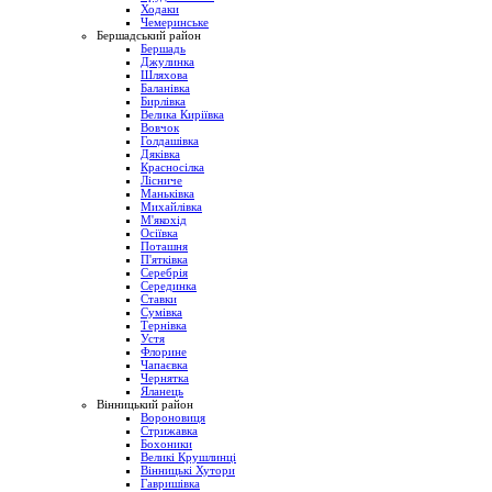
Ходаки
Чемеринське
Бершадський район
Бершадь
Джулинка
Шляхова
Баланівка
Бирлівка
Велика Киріївка
Вовчок
Голдашівка
Дяківка
Красносілка
Лісниче
Маньківка
Михайлівка
М'якохід
Осіївка
Поташня
П'ятківка
Серебрія
Серединка
Ставки
Сумівка
Тернівка
Устя
Флорине
Чапаєвка
Чернятка
Яланець
Вінницький район
Вороновиця
Стрижавка
Бохоники
Великі Крушлинці
Вінницькі Хутори
Гавришівка