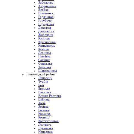
Заболотне
Андріяшівка
Вербка
Вільшанка
Гарячківка
Голубече
Городківка
Дахталія
Джугастра
Жабокрич
Кісниця
Красносілка
Крикливець
Куниче
Леонівка
Павлівка
Савчине
Соколівка
Тернівка
Шарапанівка
Липовецький район
Липовець
Турбів
Біла
Брицьке
Вахнівка
Велика Ростівка
Війтівці
Зозів
Зозівка
Іваньки
Кожанка
Козинці
Костянтинівка
Лозувата
Лукашівка
Нападівка