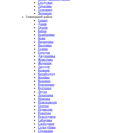
Стодульці
Тарасівка
Телелинці
Чернятин
Іллінецький район
Іллінці
Дашів
Оратів
Бабин
Балабанівка
Білки
Варварівка
Василівка
Голики
Городок
Джупинівка
Животівка
Жорнище
Заруддя
Кальник
Китайгород
Копіївка
Кошлани
Красненьке
Купчинці
Леухи
Лопатинка
Неменка
Новоживотів
Осична
Підвисоке
Рожична
Розсохувата
Сабарівка
Слободище
Сологубівка
Стрижаків