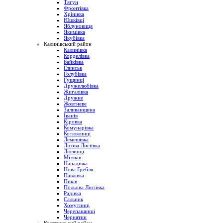
Тягун
Фронтівка
Хрінівка
Юшківці
Яблуновиця
Якимівка
Якубівка
Калинівський район
Калинівка
Корделівка
Байківка
Глинськ
Голубівка
Гущинці
Дружелюбівка
Жигалівка
Дружне
Жовтневе
Заливанщина
Іванів
Кіровка
Комунарівка
Котюжинці
Лемешівка
Лісова Лисіївка
Люлинці
Мізяків
Нападівка
Нова Гребля
Павлівка
Пиків
Польова Лисіївка
Радівка
Сальник
Хомутинці
Черепашинці
Чернятин