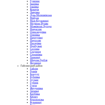
Гуменне
Іванівка
Ільківка
Комарів
Лаврівка
Лука-Мелешківська
Майдан
Малі Крушлинці
Медвеже Вушко
Мізяківські Хутори
Некрасове
Олександрівка
Оленівка
Парпурівці
Пирогове
Писарівка
Прибузьке
Сосонка
Стадниця
Степанівка
Хижинці
Широка Гребля
Якушинці
Гайсинський район
Гайсин
Гранів
Бондурі
Бубнівка
Грузьке
Губник
Гунча
Жерденівка
Зятківці
Карбівка
Кіблич
Краснопілка
Кузьминці