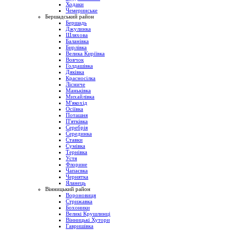
Ходаки
Чемеринське
Бершадський район
Бершадь
Джулинка
Шляхова
Баланівка
Бирлівка
Велика Киріївка
Вовчок
Голдашівка
Дяківка
Красносілка
Лісниче
Маньківка
Михайлівка
М'якохід
Осіївка
Поташня
П'ятківка
Серебрія
Серединка
Ставки
Сумівка
Тернівка
Устя
Флорине
Чапаєвка
Чернятка
Яланець
Вінницький район
Вороновиця
Стрижавка
Бохоники
Великі Крушлинці
Вінницькі Хутори
Гавришівка