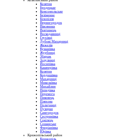
Козятинський район
Козятин
Бродецьке
Комсомольське
Безіменне
Білопілля
Вернигородок
Вівсяники
Вовчинець
Воскодавинці
Глухівці
Дубові Махаринці
Жежелів
Куманівка
Журбинці
Збараж
Зозулинці
Йосипівка
Кашперівка
Козятин
Кордишівка
Махаринці
Миколаївка
Михайлин
Непедівка
Перемога
Пиковець
Пляхова
Поличинці
Пузирки
Самгородок
Сестринівка
Сокілець
Сошанське
Флоріанівка
Юрівка
Крижопільський район
Крижопіль