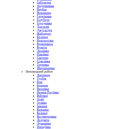
Заболотне
Андріяшівка
Вербка
Вільшанка
Гарячківка
Голубече
Городківка
Дахталія
Джугастра
Жабокрич
Кісниця
Красносілка
Крикливець
Куниче
Леонівка
Павлівка
Савчине
Соколівка
Тернівка
Шарапанівка
Липовецький район
Липовець
Турбів
Біла
Брицьке
Вахнівка
Велика Ростівка
Війтівці
Зозів
Зозівка
Іваньки
Кожанка
Козинці
Костянтинівка
Лозувата
Лукашівка
Нападівка