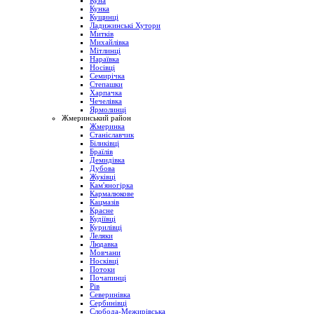
Куна
Кунка
Кущинці
Ладижинські Хутори
Митків
Михайлівка
Мітлинці
Нараївка
Носівці
Семирічка
Степашки
Харпачка
Чечелівка
Ярмолинці
Жмеринський район
Жмеринка
Станіславчик
Біликівці
Браїлів
Демидівка
Дубова
Жуківці
Кам'яногірка
Кармалюкове
Кацмазів
Красне
Кудіївці
Курилівці
Леляки
Людавка
Мовчани
Носківці
Потоки
Почапинці
Рів
Северинівка
Сербинівці
Слобода-Межирівська