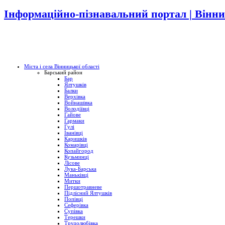
Інформаційно-пізнавальний портал | Вінни
Міста і села Вінницької області
Барський район
Бар
Ялтушків
Балки
Верхівка
Войнашівка
Володіївці
Гайове
Гармаки
Гулі
Іванівці
Каришків
Комарівці
Копайгород
Кузьминці
Лісове
Лука-Барська
Маньківці
Митки
Першотравневе
Підлісний Ялтушків
Попівці
Сеферівка
Супівка
Терешки
Трудолюбівка