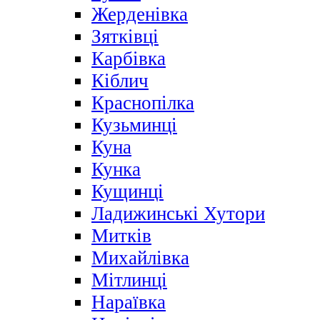
Жерденівка
Зятківці
Карбівка
Кіблич
Краснопілка
Кузьминці
Куна
Кунка
Кущинці
Ладижинські Хутори
Митків
Михайлівка
Мітлинці
Нараївка