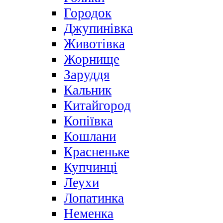
Городок
Джупинівка
Животівка
Жорнище
Заруддя
Кальник
Китайгород
Копіївка
Кошлани
Красненьке
Купчинці
Леухи
Лопатинка
Неменка