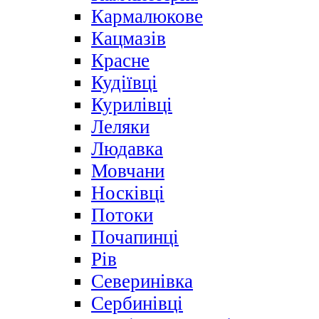
Кармалюкове
Кацмазів
Красне
Кудіївці
Курилівці
Леляки
Людавка
Мовчани
Носківці
Потоки
Почапинці
Рів
Северинівка
Сербинівці