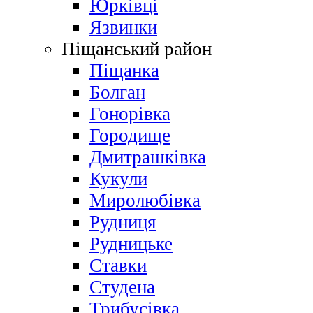
Юрківці
Язвинки
Піщанський район
Піщанка
Болган
Гонорівка
Городище
Дмитрашківка
Кукули
Миролюбівка
Рудниця
Рудницьке
Ставки
Студена
Трибусівка