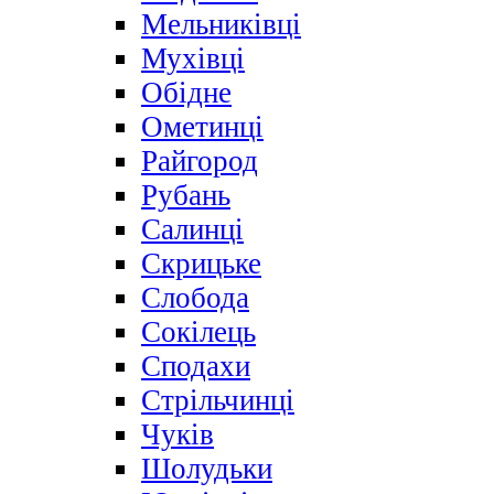
Мельниківці
Мухівці
Обідне
Ометинці
Райгород
Рубань
Салинці
Скрицьке
Слобода
Сокілець
Сподахи
Стрільчинці
Чуків
Шолудьки