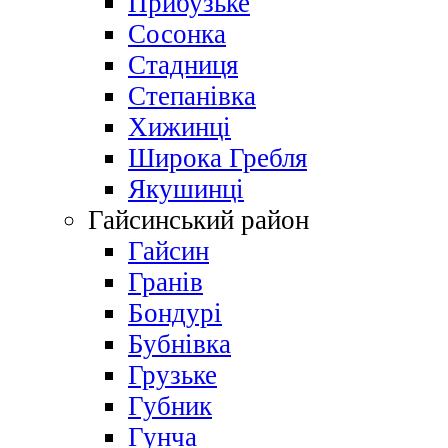
Прибузьке
Сосонка
Стадниця
Степанівка
Хижинці
Широка Гребля
Якушинці
Гайсинський район
Гайсин
Гранів
Бондурі
Бубнівка
Грузьке
Губник
Гунча