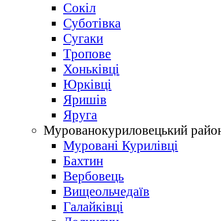
Сокіл
Суботівка
Сугаки
Тропове
Хоньківці
Юрківці
Яришів
Яруга
Мурованокуриловецький райо
Муровані Курилівці
Бахтин
Вербовець
Вищеольчедаїв
Галайківці