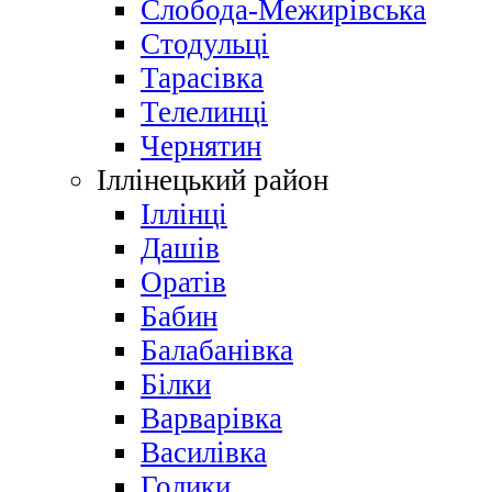
Слобода-Межирівська
Стодульці
Тарасівка
Телелинці
Чернятин
Іллінецький район
Іллінці
Дашів
Оратів
Бабин
Балабанівка
Білки
Варварівка
Василівка
Голики