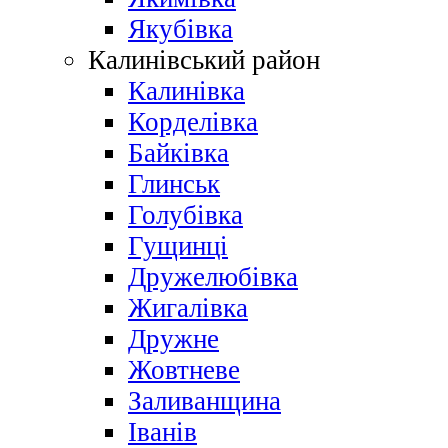
Якубівка
Калинівський район
Калинівка
Корделівка
Байківка
Глинськ
Голубівка
Гущинці
Дружелюбівка
Жигалівка
Дружне
Жовтневе
Заливанщина
Іванів