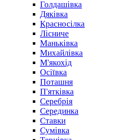
Голдашівка
Дяківка
Красносілка
Лісниче
Маньківка
Михайлівка
М'якохід
Осіївка
Поташня
П'ятківка
Серебрія
Серединка
Ставки
Сумівка