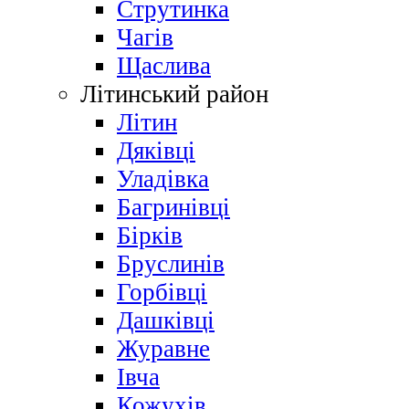
Струтинка
Чагів
Щаслива
Літинський район
Літин
Дяківці
Уладівка
Багринівці
Бірків
Бруслинів
Горбівці
Дашківці
Журавне
Івча
Кожухів