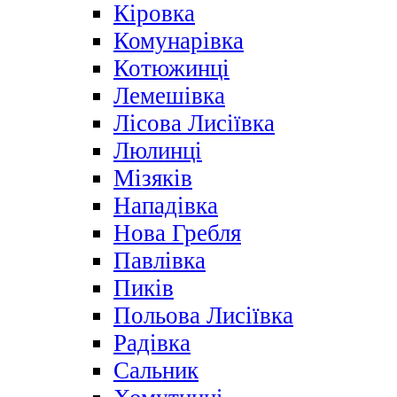
Кіровка
Комунарівка
Котюжинці
Лемешівка
Лісова Лисіївка
Люлинці
Мізяків
Нападівка
Нова Гребля
Павлівка
Пиків
Польова Лисіївка
Радівка
Сальник