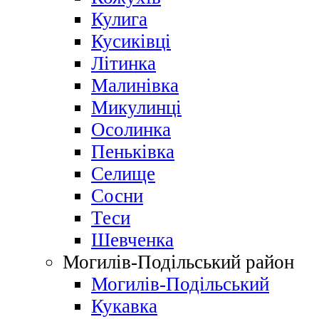
Кулига
Кусиківці
Літинка
Малинівка
Микулинці
Осолинка
Пеньківка
Селище
Сосни
Теси
Шевченка
Могилів-Подільський район
Могилів-Подільський
Кукавка