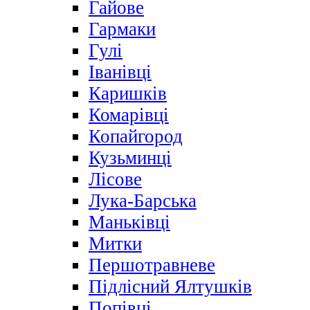
Гайове
Гармаки
Гулі
Іванівці
Каришків
Комарівці
Копайгород
Кузьминці
Лісове
Лука-Барська
Маньківці
Митки
Першотравневе
Підлісний Ялтушків
Попівці