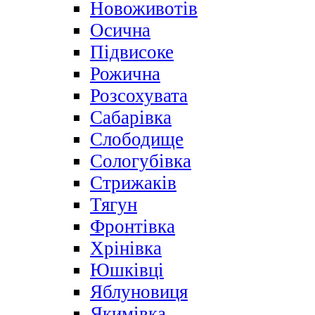
Новоживотів
Осична
Підвисоке
Рожична
Розсохувата
Сабарівка
Слободище
Сологубівка
Стрижаків
Тягун
Фронтівка
Хрінівка
Юшківці
Яблуновиця
Якимівка