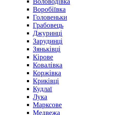
Воловодівка
Воробіївка
Головеньки
Грабовець
Джуринці
Зарудинці
Зяньківці
Кірове
Ковалівка
Коржівка
Криківці
Кудлаї
Лука
Марксове
Медвежа