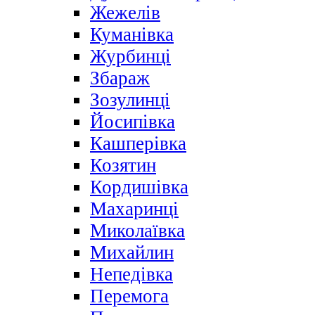
Жежелів
Куманівка
Журбинці
Збараж
Зозулинці
Йосипівка
Кашперівка
Козятин
Кордишівка
Махаринці
Миколаївка
Михайлин
Непедівка
Перемога