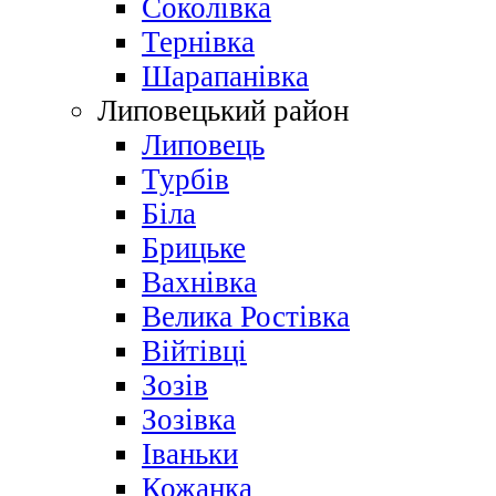
Соколівка
Тернівка
Шарапанівка
Липовецький район
Липовець
Турбів
Біла
Брицьке
Вахнівка
Велика Ростівка
Війтівці
Зозів
Зозівка
Іваньки
Кожанка