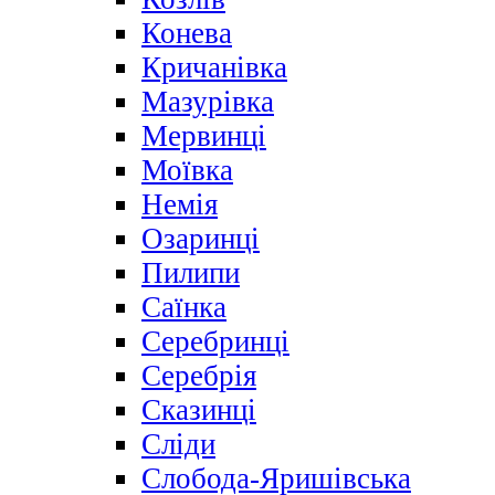
Конева
Кричанівка
Мазурівка
Мервинці
Моївка
Немія
Озаринці
Пилипи
Саїнка
Серебринці
Серебрія
Сказинці
Сліди
Слобода-Яришівська