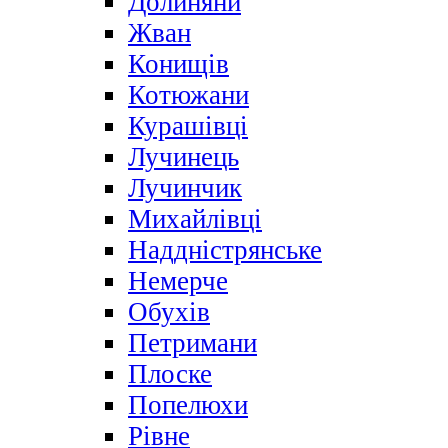
Долиняни
Жван
Конищів
Котюжани
Курашівці
Лучинець
Лучинчик
Михайлівці
Наддністрянське
Немерче
Обухів
Петримани
Плоске
Попелюхи
Рівне