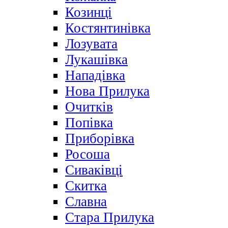
Козинці
Костянтинівка
Лозувата
Лукашівка
Нападівка
Нова Прилука
Очитків
Попівка
Приборівка
Росоша
Сиваківці
Скитка
Славна
Стара Прилука