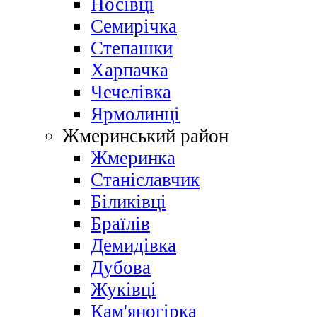
Носівці
Семирічка
Степашки
Харпачка
Чечелівка
Ярмолинці
Жмеринський район
Жмеринка
Станіславчик
Біликівці
Браїлів
Демидівка
Дубова
Жуківці
Кам'яногірка