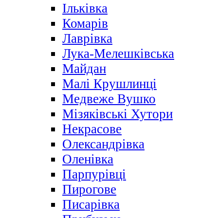
Ільківка
Комарів
Лаврівка
Лука-Мелешківська
Майдан
Малі Крушлинці
Медвеже Вушко
Мізяківські Хутори
Некрасове
Олександрівка
Оленівка
Парпурівці
Пирогове
Писарівка