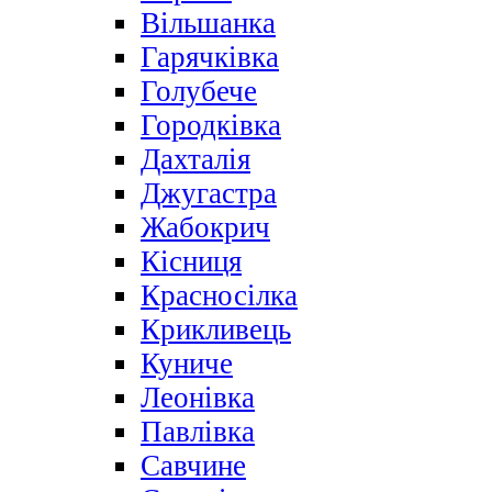
Вільшанка
Гарячківка
Голубече
Городківка
Дахталія
Джугастра
Жабокрич
Кісниця
Красносілка
Крикливець
Куниче
Леонівка
Павлівка
Савчине