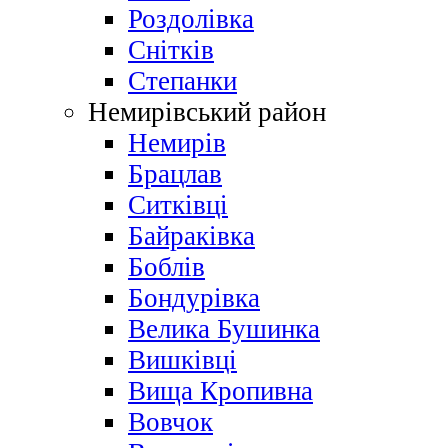
Роздолівка
Снітків
Степанки
Немирівський район
Немирів
Брацлав
Ситківці
Байраківка
Боблів
Бондурівка
Велика Бушинка
Вишківці
Вища Кропивна
Вовчок