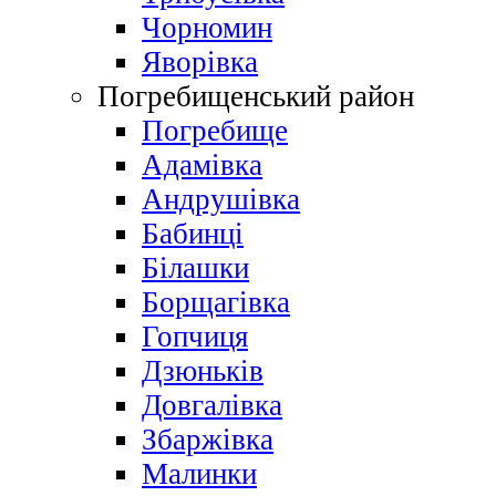
Чорномин
Яворівка
Погребищенський район
Погребище
Адамівка
Андрушівка
Бабинці
Білашки
Борщагівка
Гопчиця
Дзюньків
Довгалівка
Збаржівка
Малинки