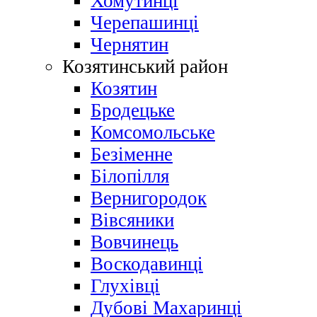
Хомутинці
Черепашинці
Чернятин
Козятинський район
Козятин
Бродецьке
Комсомольське
Безіменне
Білопілля
Вернигородок
Вівсяники
Вовчинець
Воскодавинці
Глухівці
Дубові Махаринці