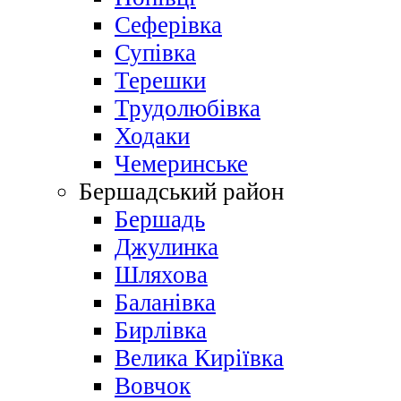
Сеферівка
Супівка
Терешки
Трудолюбівка
Ходаки
Чемеринське
Бершадський район
Бершадь
Джулинка
Шляхова
Баланівка
Бирлівка
Велика Киріївка
Вовчок