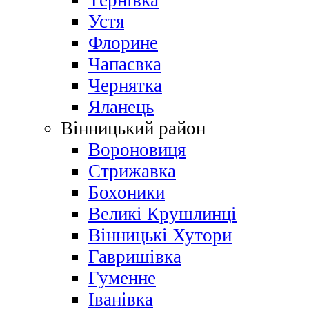
Тернівка
Устя
Флорине
Чапаєвка
Чернятка
Яланець
Вінницький район
Вороновиця
Стрижавка
Бохоники
Великі Крушлинці
Вінницькі Хутори
Гавришівка
Гуменне
Іванівка