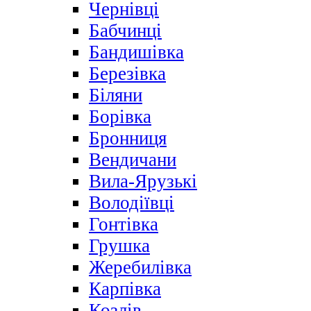
Чернівці
Бабчинці
Бандишівка
Березівка
Біляни
Борівка
Бронниця
Вендичани
Вила-Ярузькі
Володіївці
Гонтівка
Грушка
Жеребилівка
Карпівка
Козлів