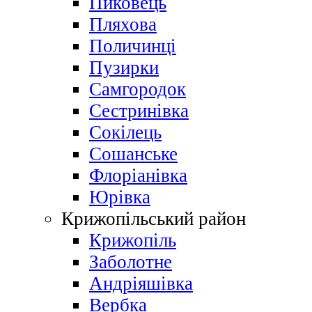
Пиковець
Пляхова
Поличинці
Пузирки
Самгородок
Сестринівка
Сокілець
Сошанське
Флоріанівка
Юрівка
Крижопільський район
Крижопіль
Заболотне
Андріяшівка
Вербка